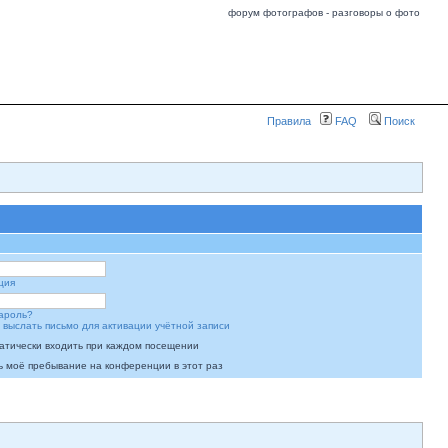
форум фотографов - разговоры о фото
Правила
FAQ
Поиск
ция
ароль?
 выслать письмо для активации учётной записи
атически входить при каждом посещении
ь моё пребывание на конференции в этот раз