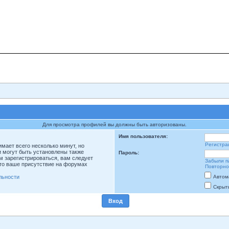
Для просмотра профилей вы должны быть авторизованы.
Имя пользователя:
Регистра
мает всего несколько минут, но
 могут быть установлены также
Пароль:
м зарегистрироваться, вам следует
Забыли п
что ваше присутствие на форумах
Повторно
льности
Автом
Скрыт