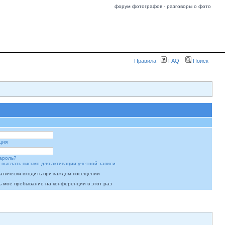
форум фотографов - разговоры о фото
Правила
FAQ
Поиск
ция
ароль?
 выслать письмо для активации учётной записи
атически входить при каждом посещении
ь моё пребывание на конференции в этот раз