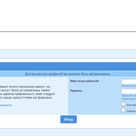
Для просмотра профилей вы должны быть авторизованы.
Имя пользователя:
Регистра
мает всего несколько минут, но
 могут быть установлены также
Пароль:
м зарегистрироваться, вам следует
Забыли п
что ваше присутствие на форумах
Повторно
льности
Автом
Скрыт