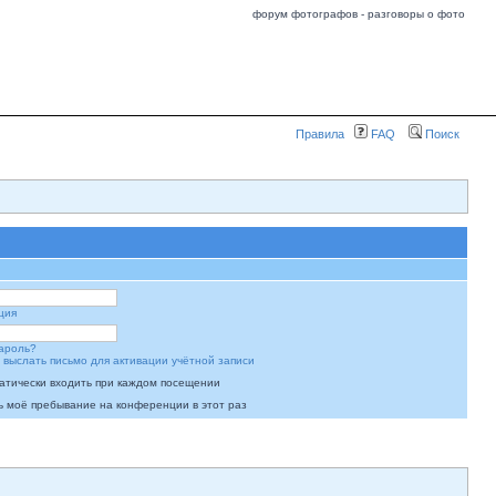
форум фотографов - разговоры о фото
Правила
FAQ
Поиск
ция
ароль?
 выслать письмо для активации учётной записи
атически входить при каждом посещении
ь моё пребывание на конференции в этот раз