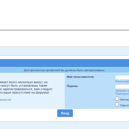
Для просмотра профилей вы должны быть авторизованы.
Имя пользователя:
Регистра
мает всего несколько минут, но
 могут быть установлены также
Пароль:
м зарегистрироваться, вам следует
Забыли п
что ваше присутствие на форумах
Повторно
льности
Автом
Скрыт