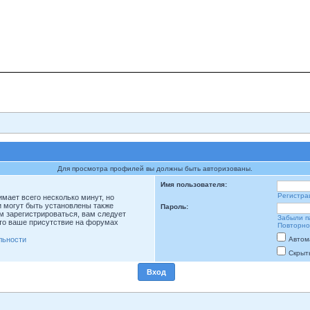
Для просмотра профилей вы должны быть авторизованы.
Имя пользователя:
Регистра
мает всего несколько минут, но
 могут быть установлены также
Пароль:
м зарегистрироваться, вам следует
Забыли п
что ваше присутствие на форумах
Повторно
льности
Автом
Скрыт