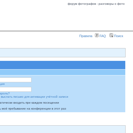
форум фотографов - разговоры о фото
Правила
FAQ
Поиск
ция
ароль?
 выслать письмо для активации учётной записи
атически входить при каждом посещении
ь моё пребывание на конференции в этот раз