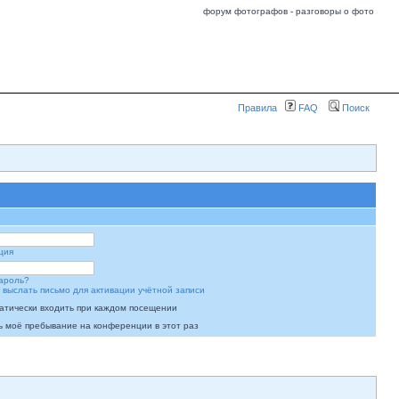
форум фотографов - разговоры о фото
Правила
FAQ
Поиск
ция
ароль?
 выслать письмо для активации учётной записи
атически входить при каждом посещении
ь моё пребывание на конференции в этот раз