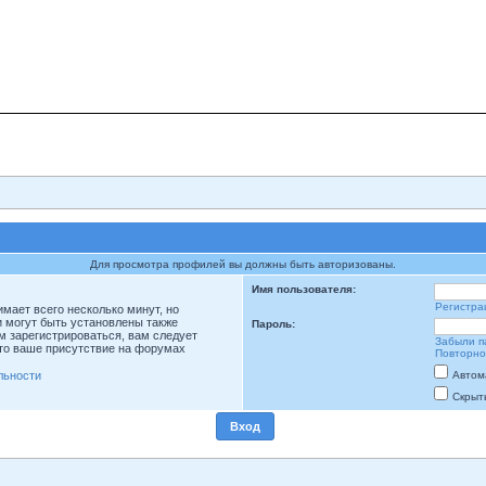
Для просмотра профилей вы должны быть авторизованы.
Имя пользователя:
Регистра
мает всего несколько минут, но
 могут быть установлены также
Пароль:
м зарегистрироваться, вам следует
Забыли п
что ваше присутствие на форумах
Повторно
льности
Автом
Скрыт