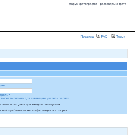
форум фотографов - разговоры о фото
Правила
FAQ
Поиск
ция
ароль?
 выслать письмо для активации учётной записи
атически входить при каждом посещении
ь моё пребывание на конференции в этот раз