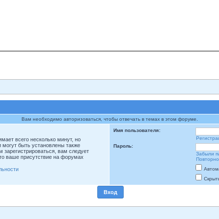
Вам необходимо авторизоваться, чтобы отвечать в темах в этом форуме.
Имя пользователя:
Регистра
мает всего несколько минут, но
 могут быть установлены также
Пароль:
м зарегистрироваться, вам следует
Забыли п
что ваше присутствие на форумах
Повторно
льности
Автом
Скрыт