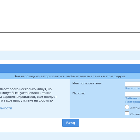
Вам необходимо авторизоваться, чтобы отвечать в темах в этом форуме.
Имя пользователя:
Регистра
мает всего несколько минут, но
 могут быть установлены также
Пароль:
м зарегистрироваться, вам следует
Забыли п
что ваше присутствие на форумах
Повторно
льности
Автом
Скрыт