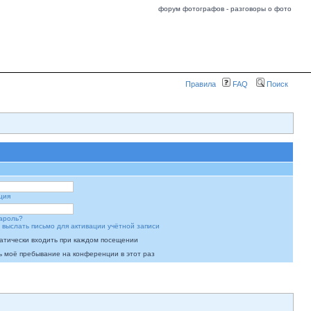
форум фотографов - разговоры о фото
Правила
FAQ
Поиск
ция
ароль?
 выслать письмо для активации учётной записи
атически входить при каждом посещении
ь моё пребывание на конференции в этот раз