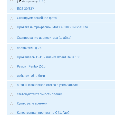
[
На страницу:
1
,
2
]
EOS 30/33?
Сканируем семейное фото
Проявка инфракрасной MACO-820c / 820c AURA
Сканирование диапозитива (слайда)
проявитель Д-76
Проявитель ID-11 и плёнка Ilfoard Delta 100
Ремонт Pentax Z-1p
избыток ч/б плёнки
анти-ньютоновское стекло в увеличителе
светочувствительность пленки
Куплю реле времени
Качественная проявка по С41. Где?