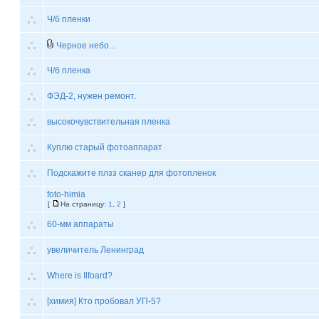
Ч/б пленки
Черное небо...
Ч/б пленка
ФЭД-2, нужен ремонт.
высокочувствительная пленка
Куплю старый фотоаппарат
Подскажите плзз сканер для фотопленок
foto-himia
[
На страницу:
1
,
2
]
60-мм аппараты
увеличитель Ленинград
Where is Ilfoard?
[химия] Кто пробовал УП-5?