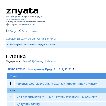
Форум фотографов в Беларуси:
forum.znyata.com
Смотрите также основной портал
фотографов:
znyata.com
Вход
Регистрация
Сообщения без ответов
|
Активные темы
Список форумов
»
Фото Форум
»
Плёнка
Плёнка
Модераторы:
Андрей Дубинин
,
Moderators
НОВАЯ ТЕМА
На страницу
Пред.
1
...
8
,
9
,
10
,
11
,
12
Темы
«Віленскі фестываль аналагавай фатаграфіі і кіно» у Мінску
Плёнка
Где проявить плёнку 1986 г. и купить качественный альбом?
Где купить плёнку