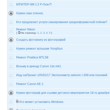
ЮПИТЕР-8М 1:2 F=5см П
Нужен скан пленок.
Кто предлагает услуги сканирования среднеформатной плёнки?
Ремонт Nikon
[
На страницу:
1
,
2
,
3
,
4
,
5
]
Создать фотокнигу из фотографий
Нужен ремонт вспышки YongNuo
Ремонт Praktica MTL5B
Возьму в аренду Canon 1ds mk1
Ищу наПрокат с05/02/17 Экспонометр sekonic l-308 или похожий
Ремонт Canon AE-1
Нужен фотограф для съемки детского мероприятия 18-го декабря
Кто может установить Windows