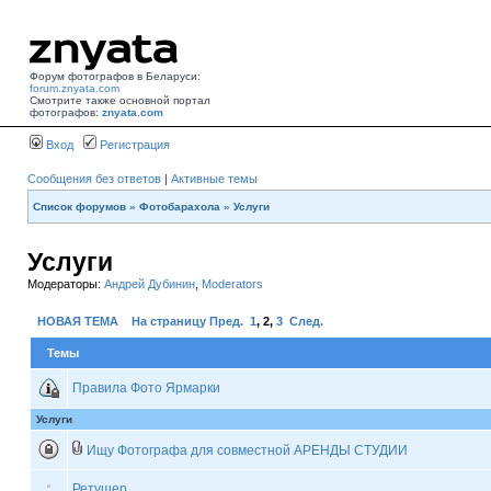
Форум фотографов в Беларуси:
forum.znyata.com
Смотрите также основной портал
фотографов:
znyata.com
Вход
Регистрация
Сообщения без ответов
|
Активные темы
Список форумов
»
Фотобарахола
»
Услуги
Услуги
Модераторы:
Андрей Дубинин
,
Moderators
НОВАЯ ТЕМА
На страницу
Пред.
1
,
2
,
3
След.
Темы
Правила Фото Ярмарки
Услуги
Ищу Фотографа для совместной АРЕНДЫ СТУДИИ
Ретушер