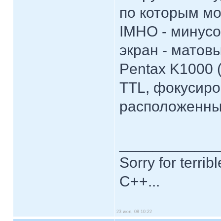
по которым мо
IMHO - минус
экран - матовы
Pentax K1000 
TTL, фокусиро
расположенным
____________
Sorry for terrib
C++...
23 июл, 08 10:22