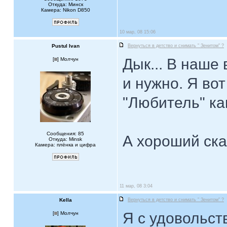
Откуда: Минск
Камера: Nikon D850
10 мар, 08 15:06
Pustul Ivan
Вернуться в детство и снимать " Зенитом" ?
Дык... В наше
[
] Молчун
и нужно. Я во
"Любитель" ка
Сообщения: 85
А хороший ска
Откуда: Minsk
Камера: плёнка и цифра
11 мар, 08 3:04
Kella
Вернуться в детство и снимать " Зенитом" ?
Я с удовольст
[
] Молчун