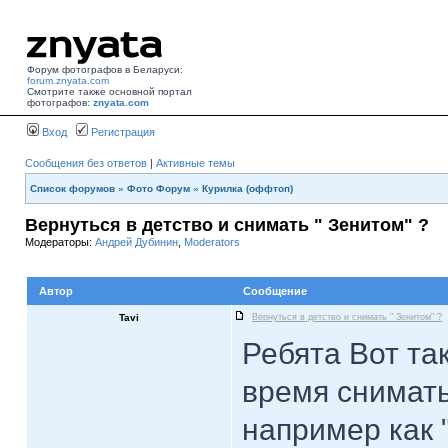
Форум фотографов в Беларуси:
forum.znyata.com
Смотрите также основной портал
фотографов:
znyata.com
Вход
Регистрация
Сообщения без ответов
|
Активные темы
Список форумов
»
Фото Форум
»
Курилка (оффтоп)
Вернуться в детство и снимать " Зенитом" ?
Модераторы:
Андрей Дубинин
,
Moderators
Автор
Сообщение
Tavi
Вернуться в детство и снимать " Зенитом" ?
Ребята Вот та
время снимат
например как "