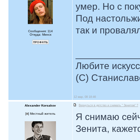
умер. Но с по
Под настольжи
так и проваля
Сообщения: 114
Откуда: Минск
____________
Любите искусст
(С) Станислав
12 мар, 08 18:46
Alexander Korsakov
Вернуться в детство и снимать " Зенитом" ?
Я снимаю сейч
[
] Местный житель
Зенита, кажет