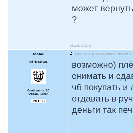
может вернуть
?
02 фев, 08 12:17
hoodoo
Вернуться в детство и снимать " Зенитом" ?
возможно) плё
[
] Читатель
снимать и сда
чб покупать и
Сообщения: 26
Откуда: Minsk
отдавать в руч
деньги так печ