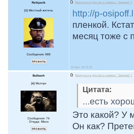
Reikjavik
Вернуться в детство и снимать " Зенитом" ?
http://p-osipoff
[
] Местный житель
пленкой. Кста
месяц тоже с 
Сообщения: 688
23 июл, 08 15:23
Bulbash
Вернуться в детство и снимать " Зенитом" ?
[
] Молчун
Цитата:
...есть хоро
Это какой? У 
Сообщения: 74
Откуда: Мiнск
Он как? Прете