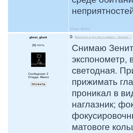
неприятностей.
16 июл, 08 8:13
ghost_gluck
Вернуться в детство и снимать " Зенитом" ?
Снимаю Зенит
[
] гость
экспонометр, 
светодная. Пр
Сообщения: 2
Откуда: Минск
прижимать гла
проникал в ви
наглазник; фо
фокусировочн
матовоге коль