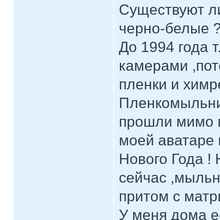
Существуют ли
черно-белые 
До 1994 года т
камерами ,пот
пленки и химр
Пленкомыльниц
прошли мимо м
моей аватаре
Нового Года !
сейчас ,мыльн
притом с матр
У меня дома е