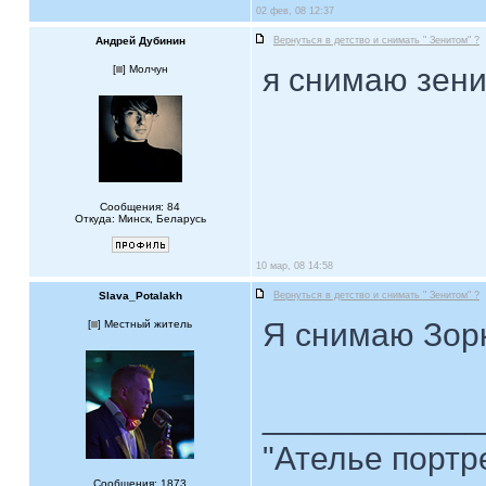
02 фев, 08 12:37
Андрей Дубинин
Вернуться в детство и снимать " Зенитом" ?
я снимаю зен
[
] Молчун
Сообщения: 84
Откуда: Минск, Беларусь
10 мар, 08 14:58
Slava_Potalakh
Вернуться в детство и снимать " Зенитом" ?
Я снимаю Зорк
[
] Местный житель
____________
"Ателье портр
Сообщения: 1873