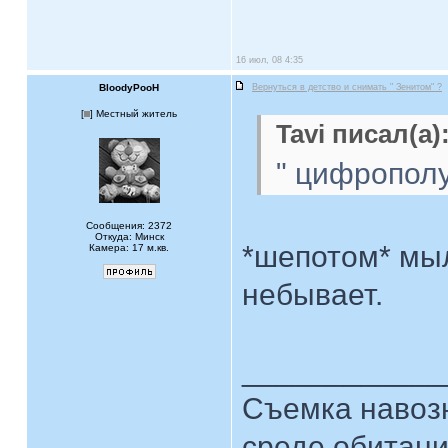
16 июл, 08 4:35
BloodyPooH
Вернуться в детство и снимать " Зенитом" ?
[
] Местный житель
Tavi писал(а)
" цифропол
Сообщения: 2372
Откуда: Минск
*шепотом* мыл
Камера: 17 м.кв.
небывает.
____________
Съемка навозн
среде обитани