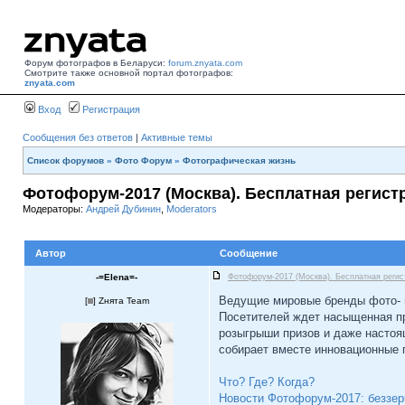
Форум фотографов в Беларуси:
forum.znyata.com
Смотрите также основной портал фотографов:
znyata.com
Вход
Регистрация
Сообщения без ответов
|
Активные темы
Список форумов
»
Фото Форум
»
Фотографическая жизнь
Фотофорум-2017 (Москва). Бесплатная регист
Модераторы:
Андрей Дубинин
,
Moderators
Автор
Сообщение
-=Elena=-
Фотофорум-2017 (Москва). Бесплатная регис
Ведущие мировые бренды фото- и
[
] Zнята Team
Посетителей ждет насыщенная пр
розыгрыши призов и даже настоя
собирает вместе инновационные 
Что? Где? Когда?
Новости Фотофорум-2017: беззе