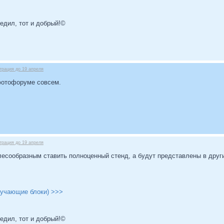
бедил, тот и добрый!©
трация до 19 апреля
 фотофоруме совсем.
трация до 19 апреля
лесообразным ставить полноценный стенд, а будут представлены в друг
бучающие блоки) >>>
бедил, тот и добрый!©