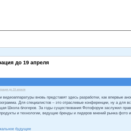
рация до 19 апреля
трация до 19 апреля
 видеоаппаратуры вновь представят здесь разработки, как впервые ано
ограмма. Для специалистов – это отраслевые конференции, ну а для вс
щая Школа блогеров. За годы существования Фотофорум заслужил право
продукты и технологии, ведущие бренды и лидеров мнений рынка фото и
ркальное будущее