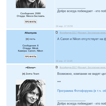
_________________
Добро всегда побеждает - кто по
Сообщения: 2686
Откуда: Минск-Заславль
24 мар, 17 15:53
Allaznyata
Фотофорум-2017 (Москва). Бесплатная регис
А Canon и Nikon отсутствует на
[
] гость
Сообщения: 6
Откуда: Minsk
Камера: Canon, Nikon
16 апр, 17 13:45
-=Elena=-
Фотофорум-2017 (Москва). Бесплатная регис
Возможно, компании не видят це
[
] Zнята Team
***
Программа Фотофорума (в т.ч. о
_________________
Добро всегда побеждает - кто по