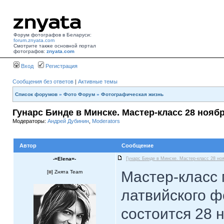
Форум фотографов в Беларуси:
forum.znyata.com
Смотрите также основной портал
фотографов:
znyata.com
Вход
Регистрация
Сообщения без ответов
|
Активные темы
Список форумов
»
Фото Форум
»
Фотографическая жизнь
Гунарс Бинде в Минске. Мастер-класс 28 нояб
Модераторы:
Андрей Дубинин
,
Moderators
Автор
Сообщение
-=Elena=-
Гунарс Бинде в Минске. Мастер-класс 28 но
Мастер-класс
[
] Zнята Team
латвийского 
состоится 28 