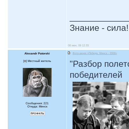
____________
Знание - сила!
08 июн, 09 12:33
Alexandr Patorski
Фото-акция «Победа. Минск - 2009»
"Разбор полет
[
] Местный житель
победителей
Сообщения: 221
Откуда: Минск