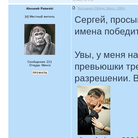
08 июн, 09 9:39
Alexandr Patorski
Фото-акция «Победа. Минск - 2009»
Сергей, просы
[
] Местный житель
имена победи
Увы, у меня н
Сообщения: 221
превьюшки тр
Откуда: Минск
разрешении. В