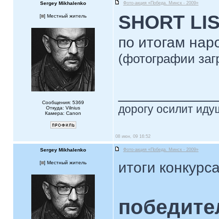
Sergey Mikhalenko
Фото-акция «Победа. Минск - 2009»
SHORT LI
[
] Местный житель
по итогам нар
(фотографии заг
____________
Сообщения: 5369
дорогу осилит идущ
Откуда: Vilnius
Камера: Canon
08 июн, 09 16:52
Sergey Mikhalenko
Фото-акция «Победа. Минск - 2009»
итоги конкурс
[
] Местный житель
победите