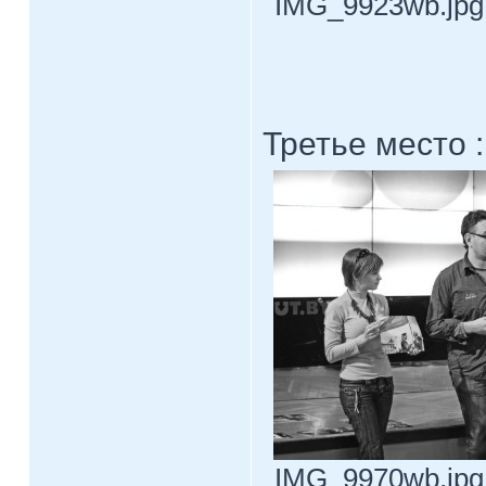
IMG_9923wb.jpg 
Третье место :
IMG_9970wb.jpg 