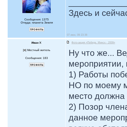
____________
Здесь и сейча
Сообщения: 1375
Откуда: планета Земля
07 июн, 09 23:36
Иван У.
Фото-акция «Победа. Минск - 2009»
Ну что же... 
[
] Местный житель
Сообщения: 183
мероприятии, 
1) Работы поб
НО по моему м
место должна 
2) Позор член
данное мероп