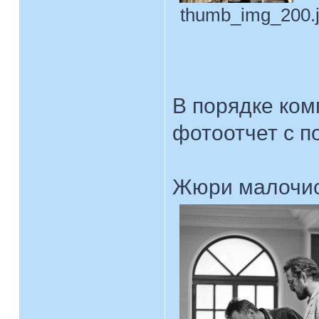
thumb_img_200.jp
В порядке ко
фотоотчет с п
Жюри малочисл