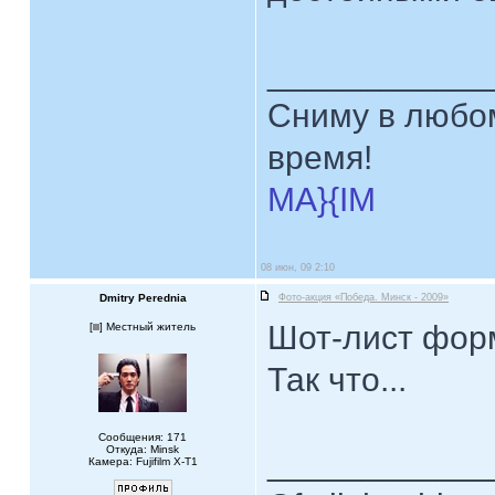
____________
Сниму в любом
время!
MA}{IM
08 июн, 09 2:10
Dmitry Perednia
Фото-акция «Победа. Минск - 2009»
Шот-лист форм
[
] Местный житель
Так что...
Сообщения: 171
Откуда: Minsk
____________
Камера: Fujifilm X-T1