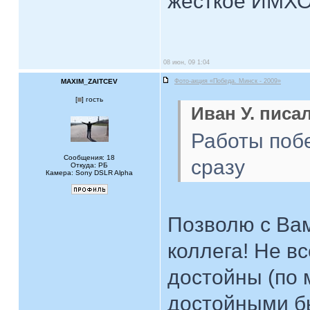
жесткое ИМХ
08 июн, 09 1:04
MAXIM_ZAITCEV
Фото-акция «Победа. Минск - 2009»
[
] гость
Иван У. писал
Работы поб
Сообщения: 18
сразу
Откуда: PБ
Камера: Sony DSLR Alpha
Позволю с Вам
коллега! Не вс
достойны (по
достойными б