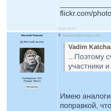
____________
flickr.com/phot
08 июн, 09 13:27
Alexandr Patorski
Фото-акция «Победа. Минск - 2009»
[
] Местный житель
Vadim Katcha
...Поэтому 
участники и
Сообщения: 221
Откуда: Минск
Имею аналогич
поправкой, чт