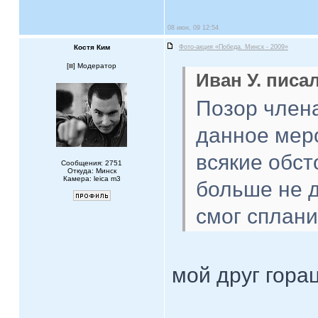
08 июн, 09 12:54
Костя Ким
Фото-акция «Победа. Минск - 2009»
[
] Модератор
Иван У. писал
Позор член
данное мер
всякие обст
Сообщения: 2751
Откуда: Минск
Камера: leica m3
больше не д
смог сплани
мой друг гора