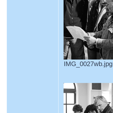
IMG_0027wb.jpg 