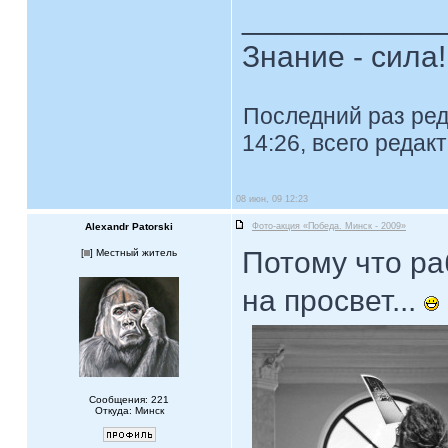
____________
Знание - сила!
Последний раз ре
14:26, всего редак
08 июн, 09 12:23
Alexandr Patorski
Фото-акция «Победа. Минск - 2009»
Потому что ра
[
] Местный житель
на просвет...
Сообщения: 221
Откуда: Минск