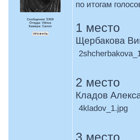
по итогам голос
Сообщения: 5369
Откуда: Vilnius
1 место
Камера: Canon
Щербакова Ви
2shcherbakova_1
2 место
Кладов Алекс
4kladov_1.jpg
3 место