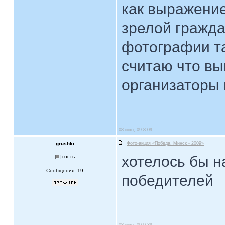
как выражени
зрелой гражда
фотографии та
считаю что вы
организаторы 
08 июн, 09 8:09
grushki
Фото-акция «Победа. Минск - 2009»
хотелось бы н
[
] гость
Сообщения: 19
победителей