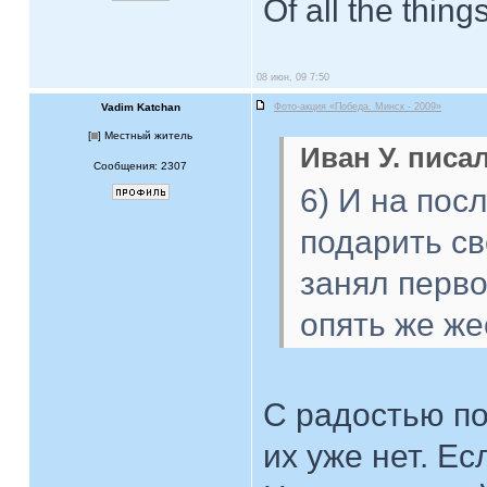
Of all the thing
08 июн, 09 7:50
Vadim Katchan
Фото-акция «Победа. Минск - 2009»
[
] Местный житель
Иван У. писал
Сообщения: 2307
6) И на пос
подарить св
занял перво
опять же ж
С радостью по
их уже нет. Ес