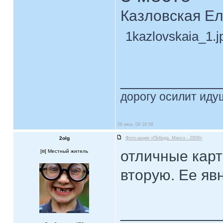
Казловская Е
1kazlovskaia_1.j
____________
дорогу осилит идущ
08 июн, 09 16:58
2olg
Фото-акция «Победа. Минск - 2009»
отличные карт
[
] Местный житель
вторую. Ее яв
____________