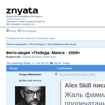
Форум фотографов в Беларуси:
forum.znyata.com
Смотрите также основной портал
фотографов:
znyata.com
Вход
Регистрация
Сообщения без ответов
|
Активные темы
Список форумов
»
Фото Форум
»
Фотографическая жизнь
Фото-акция «Победа. Минск - 2009»
Модераторы:
Андрей Дубинин
,
Moderators
На страницу
Пред.
1
...
15
,
16
,
17
,
18
,
19
,
20
След.
Автор
Сообщение
Sergey Mikhalenko
Фото-акция «Победа. Минск - 2009»
[
] Местный житель
Alex Skill пис
Жаль фамил
пропечатаны