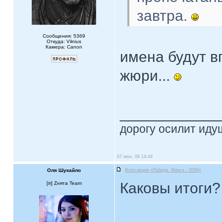
завтра.
Сообщения: 5369
Откуда: Vilnius
Камера: Canon
имена будут в
жюри...
____________
дорогу осилит идущ
07 июн, 09 14:44
Оля Шукайло
Фото-акция «Победа. Минск - 2009»
Каковы итоги?
[
] Zнята Team