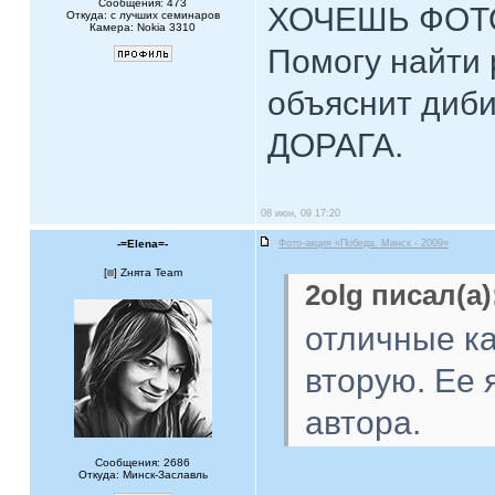
Сообщения: 473
ХОЧЕШЬ ФОТ
Откуда: с лучших семинаров
Камера: Nokia 3310
Помогу найти 
объяснит диби
ДОРАГА.
08 июн, 09 17:20
-=Elena=-
Фото-акция «Победа. Минск - 2009»
[
] Zнята Team
2olg писал(а)
отличные ка
вторую. Ее
автора.
Сообщения: 2686
Откуда: Минск-Заславль