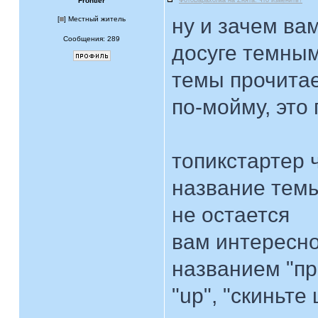
Frontier
ФотоБарахолка на Zнята: что изменить?
ну и зачем ва
[
] Местный житель
Сообщения: 289
досуге темным
темы прочита
по-мойму, это
топикстартер 
название темы
не остается
вам интересн
названием "пр
"up", "скиньте 