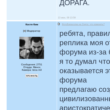
ДОРАГА.
13 июн, 09 13:59
Костя Ким
ФотоБарахолка на Zнята: что изменить?
ребята, прави
[
] Модератор
реплика моя о
форума из-за 
я то думал что
Сообщения: 2751
Откуда: Минск
оказывается э
Камера: leica m3
форума
предлагаю со
цивилизованн
аристократиче