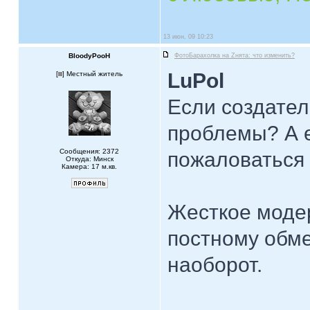
13 июн, 09 10:23
BloodyPooH
ФотоБарахолка на Zнята: что изменить?
LuPol
[
] Местный житель
Если создатель
проблемы? А е
Сообщения: 2372
пожаловаться 
Откуда: Минск
Камера: 17 м.кв.
Жесткое моде
постному обме
наоборот.