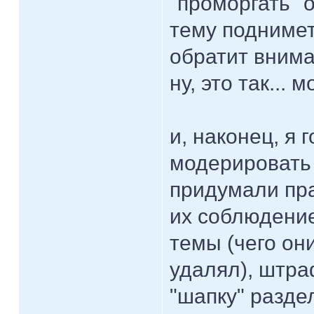
"проморгать" о
тему поднимет
обратит внима
ну, это так...
и, наконец, я
модерировать 
придумали пра
их соблюдени
темы (чего он
удалял), штра
"шапку" разде