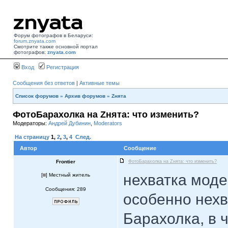
Форум фотографов в Беларуси:
forum.znyata.com
Смотрите также основной портал
фотографов:
znyata.com
Вход
Регистрация
Сообщения без ответов
|
Активные темы
Список форумов
»
Архив форумов
»
Zнята
ФотоБарахолка на Zнята: что изменить?
Модераторы:
Андрей Дубинин
,
Moderators
На страницу
1
,
2
,
3
,
4
След.
Автор
Сообщение
Frontier
ФотоБарахолка на Zнята: что изменить?
нехватка мод
[
] Местный житель
Сообщения: 289
особенно нехв
Барахолка, в 