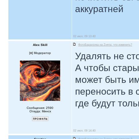
аккуратней
02 июл, 09 10:40
Alex Skill
ФотоБарахолка на Zнята: что изменить?
Удалять не сто
[
] Модератор
А чтобы стары
может быть и
переносить в 
где будут тол
Сообщения: 2590
Откуда: Минск
02 июл, 09 14:40