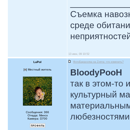
____________
Съемка навозн
среде обитани
неприятностей.
13 июн, 09 10:52
LuPol
ФотоБарахолка на Zнята: что изменить?
BloodyPooH
[
] Местный житель
так в этом-то 
культурный ма
материальным
Сообщения: 366
любезностями
Откуда: Минск
Камера: D700