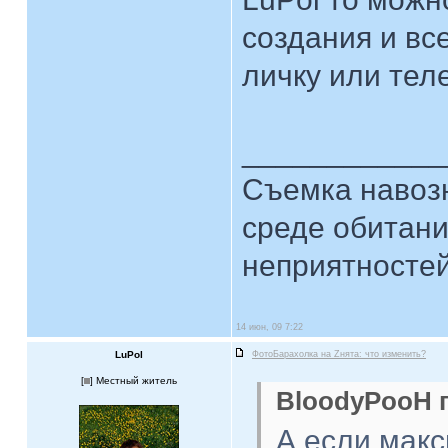
создания и вс
личку или тел
____________
Съемка навозн
среде обитани
неприятностей.
14 июн, 09 7:22
LuPol
ФотоБарахолка на Zнята: что изменить?
[
] Местный житель
BloodyPooH п
А если макс