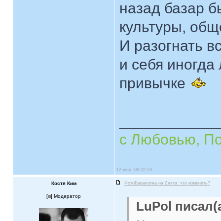
назад базар б
культуры, общ
И разогнать в
и себя иногда
привычке
____________
с Любовью, П
12 июн, 09 22:59
Костя Ким
ФотоБарахолка на Zнята: что изменить?
[
] Модератор
LuPol писал(а