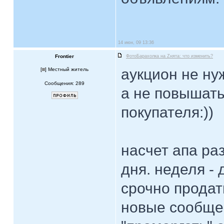
14 июн, 09 13:36
Frontier
ФотоБарахолка на Zнята: что изменить?
аукцион не ну
[
] Местный житель
Сообщения: 289
а не повышать
покупателя:))
насчет апа раз
дня. неделя - 
срочно продат
новые сообще