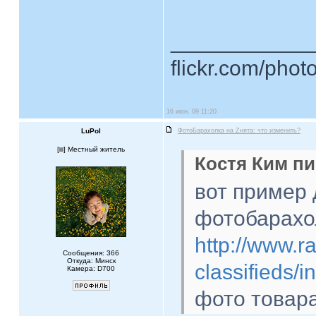
____________
flickr.com/phot
16 июн, 09 11:20
LuPol
ФотоБарахолка на Zнята: что изменить?
[
] Местный житель
Костя Ким пи
вот пример
фотобарахо
http://www.r
Сообщения: 366
Откуда: Минск
classifieds/
Камера: D700
фото товар