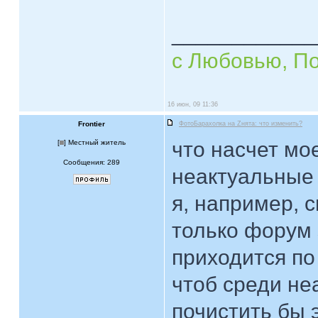
____________
с Любовью, П
16 июн, 09 11:36
Frontier
ФотоБарахолка на Zнята: что изменить?
что насчет мо
[
] Местный житель
Сообщения: 289
неактуальные
я, например, с
только форум 
приходится по
чтоб среди не
почистить бы э