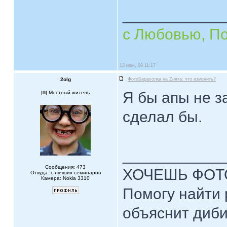
____________
с Любовью, П
13 июн, 09 11:17
2olg
ФотоБарахолка на Zнята: что изменить?
Я бы апы не з
[
] Местный житель
сделал бы.
____________
Сообщения: 473
ХОЧЕШЬ ФОТ
Откуда: с лучших семинаров
Камера: Nokia 3310
Помогу найти 
объяснит диби