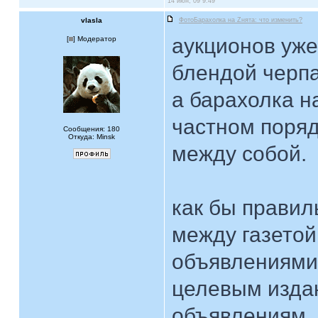
14 июн, 09 9:49
vlasla
ФотоБарахолка на Zнята: что изменить?
аукционов уже 
[
] Модератор
блендой черпа
а барахолка н
частном поряд
Сообщения: 180
Откуда: Minsk
между собой.
как бы правиль
между газетой
объявлениями
целевым изда
объявлениям.