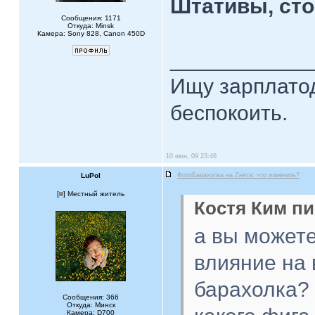
Штативы, сто
Сообщения: 1171
Откуда: Minsk
Камера: Sony 828, Canon 450D
____________
Ищу зарплатод
беспокоить.
10 июн, 09 23:46
LuPol
ФотоБарахолка на Zнята: что изменить?
[
] Местный житель
Костя Ким пи
а вы можете
влияние на 
барахолка?
Сообщения: 366
Откуда: Минск
Камера: D700