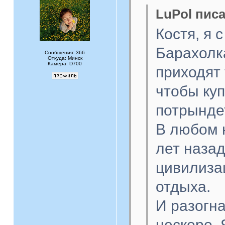
LuPol писа
Костя, я 
Барахолка
Сообщения: 366
Откуда: Минск
Камера: D700
приходят 
чтобы куп
потрындет
В любом 
лет наза
цивилиза
отдыха.
И разогна
нескоро. 