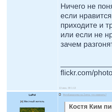
Ничего не по
если нравится
приходите и т
или если не н
зачем разгоня
____________
flickr.com/phot
13 июн, 09 1:13
LuPol
ФотоБарахолка на Zнята: что изменить?
[
] Местный житель
Костя Ким пи