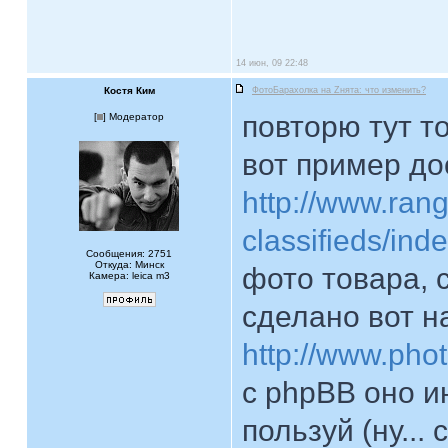
14 июн, 09 22:48
Костя Ким
ФотоБарахолка на Zнята: что изменить?
повторю тут т
[
] Модератор
вот пример д
http://www.ran
classifieds/ind
Сообщения: 2751
Откуда: Минск
фото товара, 
Камера: leica m3
сделано вот н
http://www.pho
с phpBB оно и
пользуй (ну...