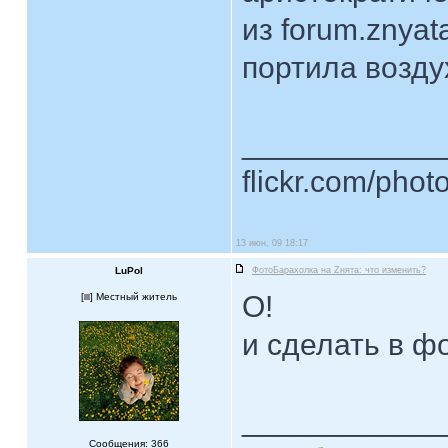
из forum.znyat
портила возду
____________
flickr.com/phot
13 июн, 09 18:17
LuPol
ФотоБарахолка на Zнята: что изменить?
О!
[
] Местный житель
и сделать в ф
____________
Сообщения: 366