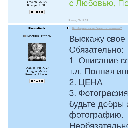
с Любовью, П
Откуда: Минск
Камера: D700
13 июн, 09 18:32
BloodyPooH
ФотоБарахолка на Zнята: что изменить?
Выскажу свое
[
] Местный житель
Обязательно:
1. Описание с
Сообщения: 2372
т.д. Полная и
Откуда: Минск
Камера: 17 м.кв.
2. ЦЕНА
3. Фотография
будьте добры 
фотографию.
Необязательн