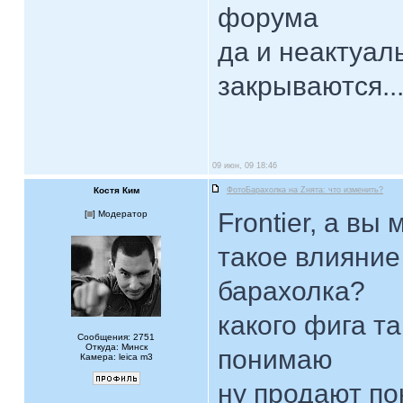
форума
да и неактуал
закрываются..
09 июн, 09 18:46
Костя Ким
ФотоБарахолка на Zнята: что изменить?
Frontier, а вы
[
] Модератор
такое влияние
барахолка?
какого фига т
Сообщения: 2751
Откуда: Минск
понимаю
Камера: leica m3
ну продают пок