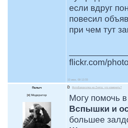
если вдруг пон
повесил объяв
при чем тут з
____________
flickr.com/phot
10 июн, 09 13:55
Палыч
ФотоБарахолка на Zнята: что изменить?
Могу помочь в
[
] Модератор
Вспышки и о
большее залдо