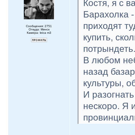
Костя, я с в
Барахолка -
приходят ту
Сообщения: 2751
Откуда: Минск
Камера: leica m3
купить, ско
потрындеть.
В любом не
назад база
культуры, о
И разогнать
нескоро. Я 
провинциал