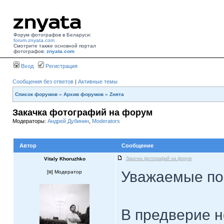
Форум фотографов в Беларуси:
forum.znyata.com
Смотрите также основной портал
фотографов:
znyata.com
Вход
Регистрация
Сообщения без ответов
|
Активные темы
Список форумов
»
Архив форумов
»
Zнята
Закачка фотографий на форум
Модераторы:
Андрей Дубинин
,
Moderators
Автор
Сообщение
Vitaly Khoruzhko
Закачка фотографий на форум
Уважаемые по
[
] Модератор
В предверие н