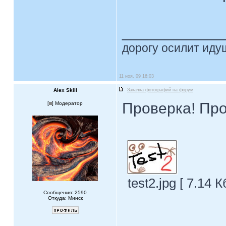
____________
дорогу осилит идущ
11 ноя, 09 16:03
Alex Skill
Закачка фотографий на форум
Проверка! Про
[
] Модератор
test2.jpg [ 7.14 
Сообщения: 2590
Откуда: Минск