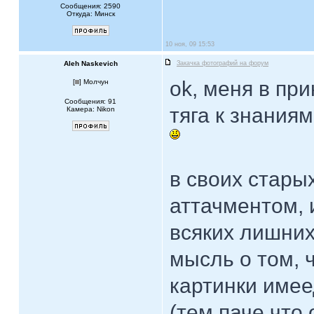
Сообщения: 2590
Откуда: Минск
10 ноя, 09 15:53
Aleh Naskevich
Закачка фотографий на форум
ok, меня в при
[
] Молчун
Сообщения: 91
тяга к знаниям
Камера: Nikon
в своих стары
аттачментом, 
всяких лишних
мысль о том, 
картинки имее
(тем паче что