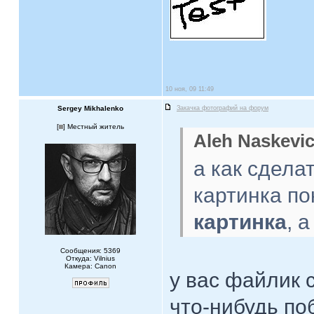
10 ноя, 09 11:49
Sergey Mikhalenko
Закачка фотографий на форум
[
] Местный житель
Aleh Naskevic
а как сдела
картинка по
картинка
, а
Сообщения: 5369
Откуда: Vilnius
Камера: Canon
у вас файлик 
что-нибудь по