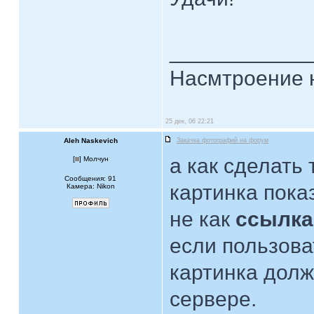
____________
Насмтроение 
25 дек, 06 22:21
Aleh Naskevich
Закачка фотографий на форум
а как сделать
[
] Молчун
Сообщения: 91
картинка пока
Камера: Nikon
не как
ссылка
если пользоват
картинка долж
сервере.