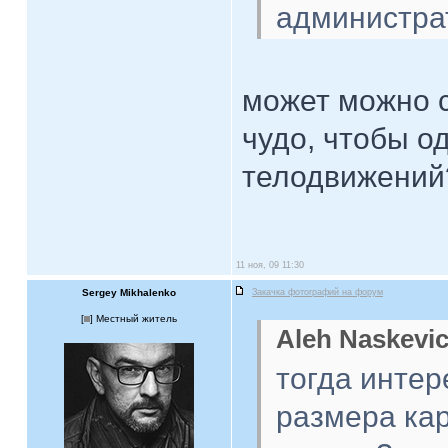
администра
может можно с
чудо, чтобы о
телодвижений
11 ноя, 09 11:30
Sergey Mikhalenko
Закачка фотографий на форум
[
] Местный житель
Aleh Naskevic
тогда интер
размера кар