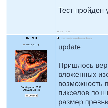
Тест пройден
11 ноя, 09 16:23
Alex Skill
Закачка фотографий на форум
update
[
] Модератор
Пришлось верн
вложенных изо
возможность 
Сообщения: 2590
Откуда: Минск
пикселов по 
размер превь