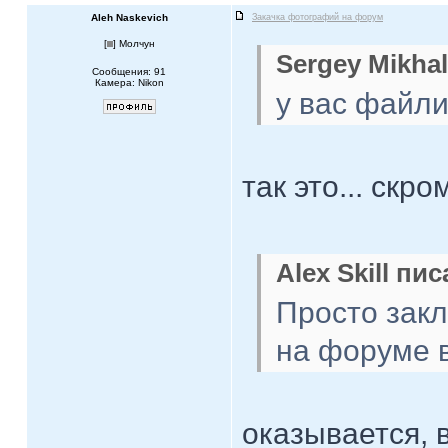
Aleh Naskevich
Закачка фотографий на форум
[
] Молчун
Sergey Mikhal
Сообщения: 91
Камера: Nikon
у вас файли
так это... ск
Alex Skill пис
Просто зак
на форуме в 
оказывается, 