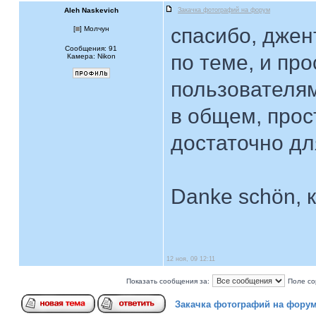
Aleh Naskevich
Закачка фотографий на форум
спасибо, джен
[
] Молчун
Сообщения: 91
по теме, и пр
Камера: Nikon
пользователя
в общем, прос
достаточно дл
Danke schön, 
12 ноя, 09 12:11
Показать сообщения за:
Поле со
Закачка фотографий на фору