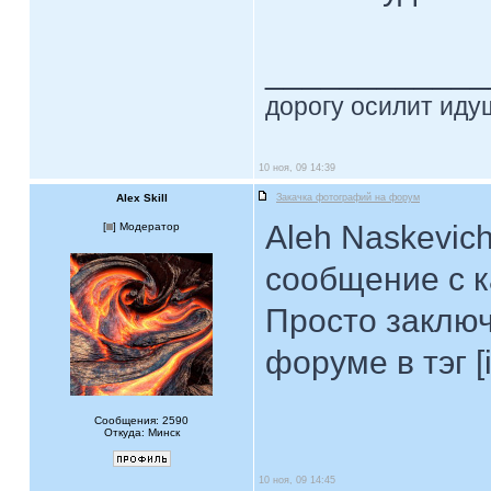
____________
дорогу осилит идущ
10 ноя, 09 14:39
Alex Skill
Закачка фотографий на форум
Aleh Naskevic
[
] Модератор
сообщение с к
Просто заключ
форуме в тэг [
Сообщения: 2590
Откуда: Минск
10 ноя, 09 14:45