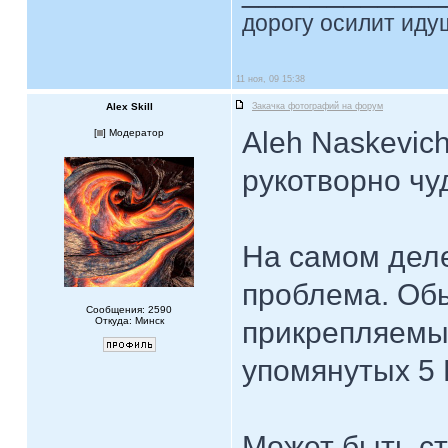
дорогу осилит идущ
11 ноя, 09 15:38
Alex Skill
Закачка фотографий на форум
Aleh Naskevich
[
] Модератор
рукотворно ч
На самом деле
проблема. Об
Сообщения: 2590
Откуда: Минск
прикрепляемы
упомянутых 5 
Может быть ст