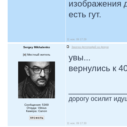
изображения д
есть гут.
11 ноя, 09 17:29
Sergey Mikhalenko
Закачка фотографий на форум
увы...
[
] Местный житель
вернулись к 40
____________
дорогу осилит идущ
Сообщения: 5369
Откуда: Vilnius
Камера: Canon
11 ноя, 09 17:30