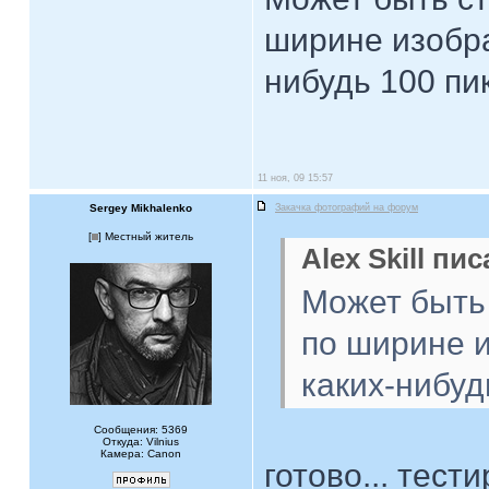
ширине изобра
нибудь 100 п
11 ноя, 09 15:57
Sergey Mikhalenko
Закачка фотографий на форум
[
] Местный житель
Alex Skill пис
Может быть
по ширине и
каких-нибуд
Сообщения: 5369
Откуда: Vilnius
Камера: Canon
готово... тест