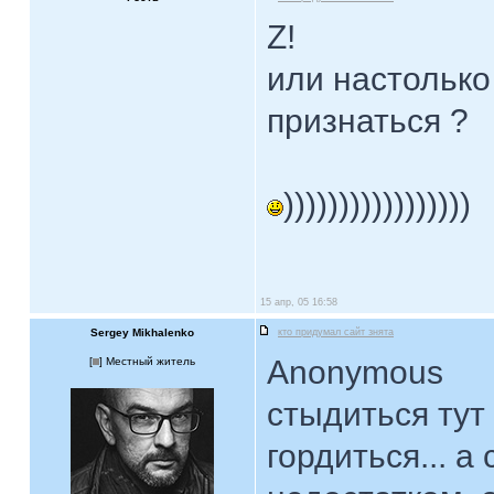
Z!
или настолько
признаться ?
)))))))))))))))))
15 апр, 05 16:58
Sergey Mikhalenko
кто придумал сайт знята
Anonymous
[
] Местный житель
стыдиться тут
гордиться... а