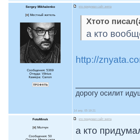
Sergey Mikhalenko
кто придумал сайт знята
[
] Местный житель
Хтото писал(
а кто вообщ
http://znyata.
Сообщения: 5369
Откуда: Vilnius
Камера: Canon
____________
дорогу осилит идущ
14 апр, 05 19:21
FotoMinsk
кто придумал сайт знята
а кто придума
[
] Молчун
Сообщения: 50
Откуда: Минск сити