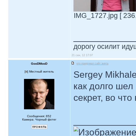
IMG_1727.jpg [ 236
____________
дорогу осилит идущ
21 сен, 12 17:07
GooDMooD
кто придумал сайт знята
Sergey Mikhal
[
] Местный житель
как долго шел
секрет, во чт
Сообщения: 652
____________
Камера: Чорный фотег