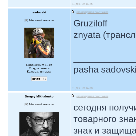
21 дек, 09 14:25
sadovski
кто придумал сайт знята
Gruziloff
[
] Местный житель
znyata (трансли
____________
Сообщения: 1315
pasha sadovsk
Откуда: минск
Камера: пятерка
21 дек, 09 14:38
Sergey Mikhalenko
кто придумал сайт знята
сегодня получ
[
] Местный житель
товарного зна
знак и защища