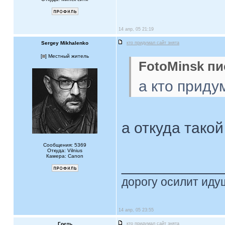
14 апр, 05 21:19
Sergey Mikhalenko
кто придумал сайт знята
[
] Местный житель
FotoMinsk пи
а кто приду
а откуда тако
Сообщения: 5369
Откуда: Vilnius
Камера: Canon
____________
дорогу осилит идущ
14 апр, 05 23:55
Гость
кто придумал сайт знята