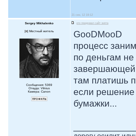
21 сен, 12 19:12
Sergey Mikhalenko
кто придумал сайт знята
GooDMooD
[
] Местный житель
процесс занима
по деньгам не 
завершающей с
там платишь п
Сообщения: 5369
Откуда: Vilnius
если решение 
Камера: Canon
бумажки...
____________