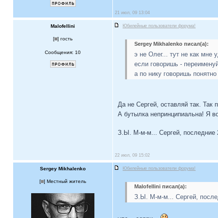
21 июл, 09 13:04
Malofellini
Юбилейные пользователи форума!
[
] гость
Sergey Mikhalenko писал(а):
Сообщения: 10
э не Олег... тут не как мне 
если говоришь - переименуй
а по нику говоришь понятно 
Да не Сергей, оставляй так. Так
А бутылка непринципиальна! Я во
З.Ы. М-м-м... Сергей, последние
22 июл, 09 15:02
Sergey Mikhalenko
Юбилейные пользователи форума!
[
] Местный житель
Malofellini писал(а):
З.Ы. М-м-м... Сергей, посл