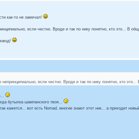
сти как-то не замечал!
нципиально, если честно. Вроде и так по нику понятно, кто это... В общ
 повод!
 непринципиально, если честно. Вроде и так по нику понятно, кто это...
...
огда бутылка шампанского твоя...
 так кажется... вот есть Nomad, многие знают этот ник... а приходит новы