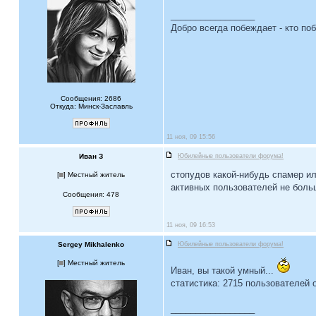
_________________
Добро всегда побеждает - кто по
Сообщения: 2686
Откуда: Минск-Заславль
11 ноя, 09 15:56
Иван З
Юбилейные пользователи форума!
стопудов какой-нибудь спамер ил
[
] Местный житель
активных пользователей не больш
Сообщения: 478
11 ноя, 09 16:53
Sergey Mikhalenko
Юбилейные пользователи форума!
[
] Местный житель
Иван, вы такой умный...
статистика: 2715 пользователей 
_________________