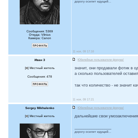
дорогу осилит идущий...
Сообщения: 5369
Откуда: Vilnius
Камера: Canon
11 ноя, 09 17:16
Иван З
Юбилейные пользователи форума!
значит, они продавали фотик в о
[
] Местный житель
а сколько пользователей оставил
Сообщения: 478
так что количество - не значит к
11 ноя, 09 17:21
Sergey Mikhalenko
Юбилейные пользователи форума!
дальнейшие свои умозаключения 
[
] Местный житель
_________________
дорогу осилит идущий...