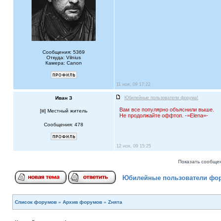
Сообщения: 5369
Откуда: Vilnius
Камера: Canon
11 ноя, 09 17:22
Иван З
Юбилейные пользователи форума!
Вам все популярно объяснили выше.
[
] Местный житель
Не продолжайте оффтоп. -=Elena=-
Сообщения: 478
12 ноя, 09 15:25
Показать сообщен
Юбилейные пользователи фо
Список форумов
»
Архив форумов
»
Zнята