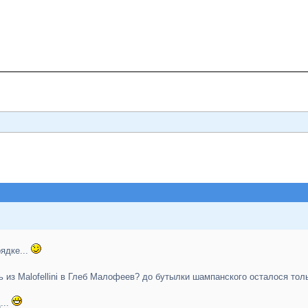
рядке...
ь из Malofellini в Глеб Малофеев? до бутылки шампанского осталося тол
...