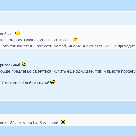
удобно...
те! тогда бутылка шампанского твоя...
- это так кажется... вот есть Nomad, многие знают этот ник... а приходит
 прикольнее!
обще предлагаю скинуться, купить еще одну(две, три) и вместе продегус
 27 лет меня Глебом звали!
едние 27 лет меня Глебом звали!