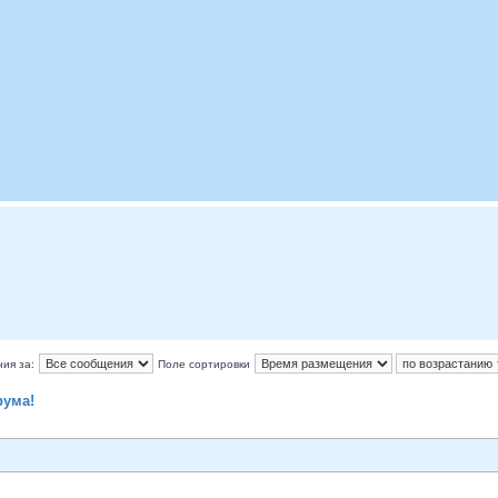
ия за:
Поле сортировки
рума!