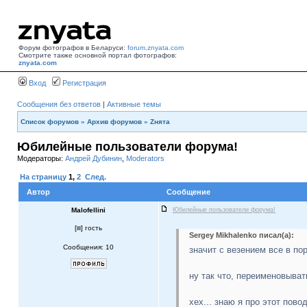
Форум фотографов в Беларуси:
forum.znyata.com
Смотрите также основной портал фотографов:
znyata.com
Вход
Регистрация
Сообщения без ответов
|
Активные темы
Список форумов
»
Архив форумов
»
Zнята
Юбилейные пользователи форума!
Модераторы:
Андрей Дубинин
,
Moderators
На страницу
1
,
2
След.
Автор
Сообщение
Malofellini
Юбилейные пользователи форума!
[
] гость
Sergey Mikhalenko писал(а):
Сообщения: 10
значит с везением все в по
ну так что, переименовыват
хех... знаю я про этот повод