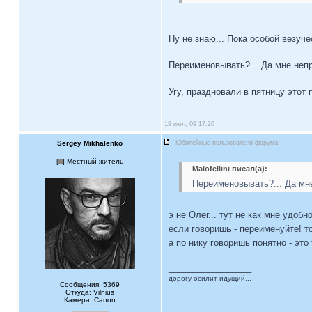
Ну не знаю... Пока особой везуче
Переименовывать?... Да мне непри
Угу, праздновали в пятницу этот
19 июл, 09 17:20
Sergey Mikhalenko
Юбилейные пользователи форума!
[
] Местный житель
Malofellini писал(а):
Переименовывать?... Да мне
э не Олег... тут не как мне удобно
если говоришь - переименуйте! т
а по нику говоришь понятно - это
_________________
дорогу осилит идущий...
Сообщения: 5369
Откуда: Vilnius
Камера: Canon