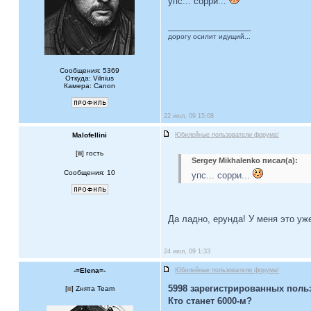
упс... сорри...
_________________
дорогу осилит идущий...
Сообщения: 5369
Откуда: Vilnius
Камера: Canon
22 июл, 09 15:08
Malofellini
Юбилейные пользователи форума!
[
] гость
Sergey Mikhalenko писал(а):
Сообщения: 10
упс... сорри...
Да ладно, ерунда! У меня это уж
24 июл, 09 1:33
-=Elena=-
Юбилейные пользователи форума!
5998 зарегистрированных польз
[
] Zнята Team
Кто станет 6000-м?