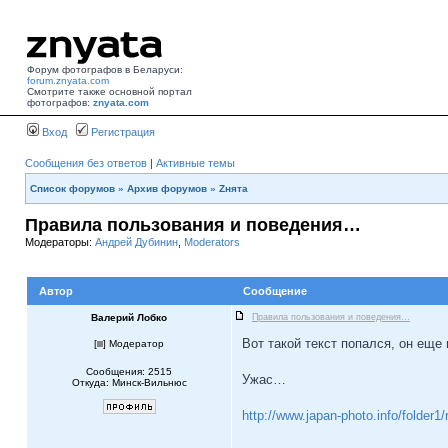
Форум фотографов в Беларуси:
forum.znyata.com
Смотрите также основной портал
фотографов:
znyata.com
Вход
Регистрация
Сообщения без ответов
|
Активные темы
Список форумов
»
Архив форумов
»
Zнята
Правила пользования и поведения…
Модераторы:
Андрей Дубинин
,
Moderators
Автор
Сообщение
Валерий Лобко
Правила пользования и поведения…
Вот такой текст попался, он еще
[
] Модератор
Сообщения: 2515
Ужас…
Откуда: Минск-Вильнюс
http://www.japan-photo.info/folder1