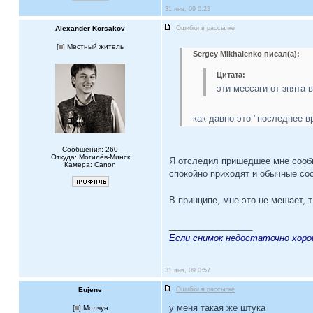
31 янв, 09 0:23
Alexander Korsakov
Ошибки в рассылке
[
] Местный житель
Sergey Mikhalenko писал(а):
Цитата:
эти мессаги от знята 
как давно это "последнее в
Сообщения: 260
Откуда: Могилёв-Минск
Я отследил пришедшее мне сообще
Камера: Canon
спокойно приходят и обычные с
В принципе, мне это не мешает, 
_________________
Если снимок недостаточно хоро
31 янв, 09 0:57
Eujene
Ошибки в рассылке
у меня такая же штука
[
] Молчун