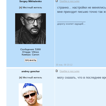
Sergey Mikhalenko
Ошибки в рассылке
странно... настройки не менялись.
[
] Местный житель
мне приходит письмо точно так ж
_________________
дорогу осилит идущий...
Сообщения: 5369
Откуда: Vilnius
Камера: Canon
30 янв, 09 23:12
andrey gonchar
Ошибки в рассылке
могу сказать, что в последнее вр
[
] Местный житель