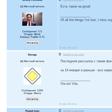
Есть такое на gmail
[
] Местный житель
_________________
Of all the things I've lost, I miss 
Сообщения: 171
Откуда: Minsk
Камера: Fujifilm X-T1
31 янв, 09 11:20
Doroga
Ошибки в рассылке
Последняя рассылка с таким фин
[
] Местный житель
за 14 января и раньше - все норм
_________________
Via est Vita.
Сообщения: 1358
Откуда: Минск
31 янв, 09 14:14
Pustul Ivan
Ошибки в рассылке