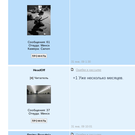
Сообщения: 61
Откуда: Минск
Камера: Canon
31 янв, 09 1:30
HeadOff
Ошибки в рассылке
+1 Уже несколько месяцев.
[
] Читатель
Сообщения: 37
Откуда: Минск
31 янв, 09 10:01
Dmitry Perednia
Ошибки в рассылке