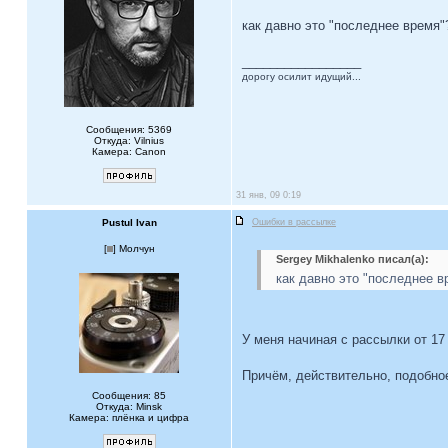
как давно это "последнее время"
_________________
дорогу осилит идущий...
Сообщения: 5369
Откуда: Vilnius
Камера: Canon
31 янв, 09 0:19
Pustul Ivan
Ошибки в рассылке
[
] Молчун
Sergey Mikhalenko писал(а):
как давно это "последнее в
У меня начиная с рассылки от 17
Причём, действительно, подобно
Сообщения: 85
Откуда: Minsk
Камера: плёнка и цифра