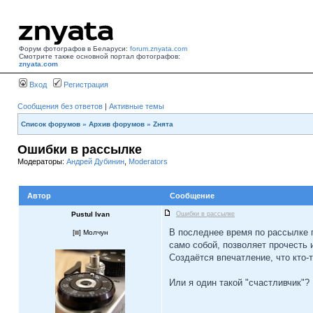
Форум фотографов в Беларуси:
forum.znyata.com
Смотрите также основной портал фотографов:
znyata.com
Вход
Регистрация
Сообщения без ответов
|
Активные темы
Список форумов
»
Архив форумов
»
Zнята
Ошибки в рассылке
Модераторы:
Андрей Дубинин
,
Moderators
Автор
Сообщение
Pustul Ivan
Ошибки в рассылке
В последнее время по рассылке п
[
] Молчун
само собой, позволяет прочесть 
Создаётся впечатление, что кто-т
Или я один такой "счастливчик"?