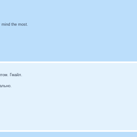
my mind the most.
том. Гмайл.
ально.