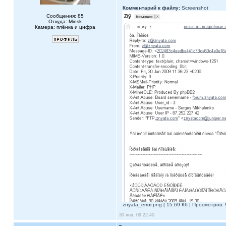
Комментарий к файлу:
Screenshot
Сообщения: 85
Откуда: Minsk
Камера: плёнка и цифра
znyata_error.png [ 15.69 Кб | Просмотров: 
30 янв, 09 22:40