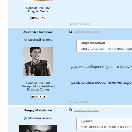
Сообщения: 282
Откуда: Минск
30 янв, 09 23:24
Alexander Korsakov
Ошибки в рассылке
[
] Местный житель
ango писал(а):
могу сказать, что в послед
другие сообщение (в т.ч. и форум
_________________
Если снимок недостаточно хоро
Сообщения: 260
Откуда: Могилёв-Минск
Камера: Canon
31 янв, 09 0:11
Sergey Mikhalenko
Ошибки в рассылке
[
] Местный житель
Цитата:
эти мессаги от знята в пос