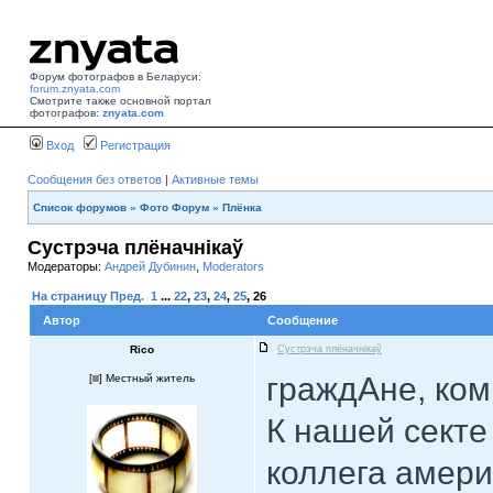
Форум фотографов в Беларуси:
forum.znyata.com
Смотрите также основной портал
фотографов:
znyata.com
Вход
Регистрация
Сообщения без ответов
|
Активные темы
Список форумов
»
Фото Форум
»
Плёнка
Сустрэча плёначнiкаў
Модераторы:
Андрей Дубинин
,
Moderators
На страницу
Пред.
1
...
22
,
23
,
24
,
25
,
26
Автор
Сообщение
Rico
Сустрэча плёначнiкаў
граждАне, ко
[
] Местный житель
К нашей секте
коллега амери