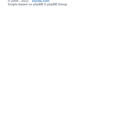
© 2004 - 2021
znyata.com
Scripts based on phpBB © phpBB Group