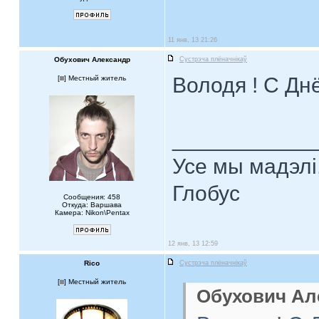
11 янв, 13 21:26
Обухович Александр
Сустрэча плёначнiкаў
Володя ! С Дн
[
] Местный житель
____________
Усе мы мадэлі
Глобус
Сообщения: 458
Откуда: Варшава
Камера: Nikon\Pentax
12 янв, 13 12:59
Rico
Сустрэча плёначнiкаў
[
] Местный житель
Обухович Але