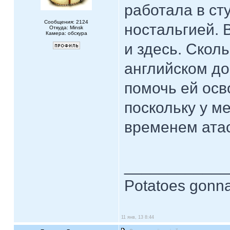
работала в ст
Сообщения: 2124
ностальгией. 
Откуда: Minsk
Камера: обскура
и здесь. Скол
английском до
помочь ей осво
поскольку у м
временем атас
____________
Potatoes gonna
11 янв, 13 8:44