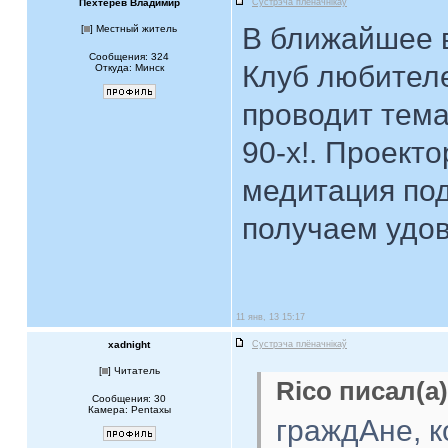
Пехтерев Владимир
Сустрэча плёначнiкаў
В ближайшее в
[
] Местный житель
Сообщения: 324
Клуб любител
Откуда: Минск
проводит тема
90-х!. Проект
медитация под
получаем удов
11 янв, 13 15:17
xadnight
Сустрэча плёначнiкаў
[
] Читатель
Rico писал(а)
Сообщения: 30
Камера: Pentaxы
граждАне, 