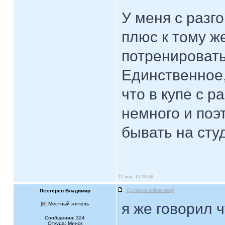
У меня с разг
плюс к тому же
потренировать
Единственное,
что в купе с р
немного и поэ
бывать на сту
11 янв, 13 20:38
Пехтерев Владимир
Сустрэча плёначнiкаў
я же говорил 
[
] Местный житель
Сообщения: 324
Откуда: Минск