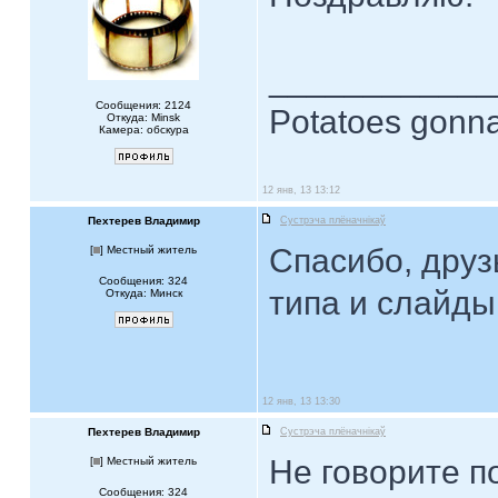
____________
Сообщения: 2124
Potatoes gonna
Откуда: Minsk
Камера: обскура
12 янв, 13 13:12
Пехтерев Владимир
Сустрэча плёначнiкаў
Спасибо, друзь
[
] Местный житель
Сообщения: 324
типа и слайды
Откуда: Минск
12 янв, 13 13:30
Пехтерев Владимир
Сустрэча плёначнiкаў
Не говорите п
[
] Местный житель
Сообщения: 324