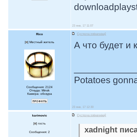
downloadplays
23 янв, 17 11:07
Rico
Сустрэча плёначнiкаў
А что будет и 
[
] Местный житель
____________
Potatoes gonna
Сообщения: 2124
Откуда: Minsk
Камера: обскура
23 янв, 17 12:30
karimovic
Сустрэча плёначнiкаў
[
] гость
xadnight писа
Сообщения: 2