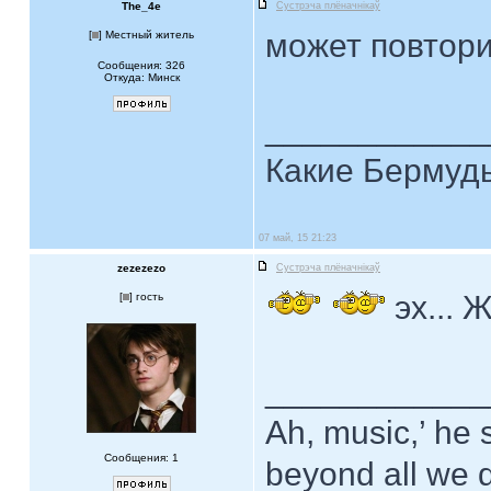
The_4e
Сустрэча плёначнiкаў
может повтор
[
] Местный житель
Сообщения: 326
Откуда: Минск
____________
Какие Бермуды
07 май, 15 21:23
zezezezo
Сустрэча плёначнiкаў
эх... 
[
] гость
____________
Ah, music,’ he 
Сообщения: 1
beyond all we d