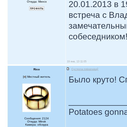
20.01.2013 в 1
Откуда: Минск
встреча с Вл
замечательны
собеседником!
19 янв, 13 11:05
Rico
Сустрэча плёначнiкаў
Было круто! С
[
] Местный житель
____________
Potatoes gonna
Сообщения: 2124
Откуда: Minsk
Камера: обскура