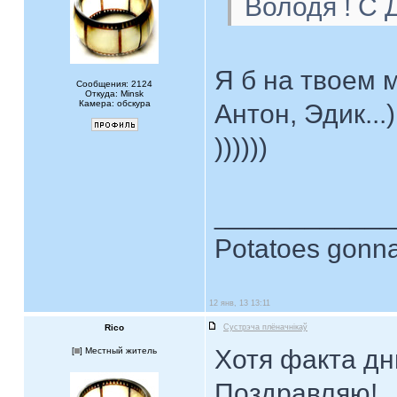
Володя ! С 
Я б на твоем 
Сообщения: 2124
Откуда: Minsk
Камера: обскура
Антон, Эдик...
))))))
____________
Potatoes gonna
12 янв, 13 13:11
Rico
Сустрэча плёначнiкаў
Хотя факта дн
[
] Местный житель
Поздравляю!