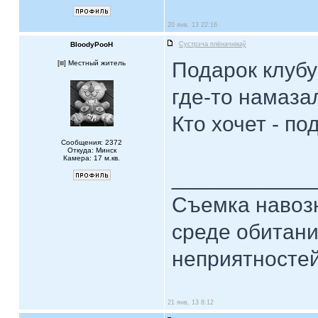
20 янв, 13 22:16
BloodyPooH
Сустрэча плёначнiкаў
Подарок клубу
[
] Местный житель
где-то намаза
Кто хочет - по
Сообщения: 2372
Откуда: Минск
Камера: 17 м.кв.
____________
Съемка навозн
среде обитани
неприятностей.
21 янв, 13 8:12