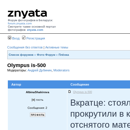
Форум фотографов в Беларуси:
forum.znyata.com
Смотрите также основной портал
фотографов:
znyata.com
Вход
Регистрация
Сообщения без ответов
|
Активные темы
Список форумов
»
Фото Форум
»
Плёнка
Olympus is-500
Модераторы:
Андрей Дубинин
,
Moderators
Автор
Сообщение
AlbinaShakirova
Olympus is-500
Вкратце: стоя
[
] гость
Сообщения: 2
прокрутили в 
отснятого мат