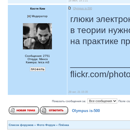
18 июл, 19 2:21
Костя Ким
Olympus is-500
глюки электро
[
] Модератор
в теории нужн
на практике п
Сообщения: 2751
Откуда: Минск
____________
Камера: leica m3
flickr.com/phot
29 окт, 21 15:35
Показать сообщения за:
Поле со
Olympus is-500
Список форумов
»
Фото Форум
»
Плёнка