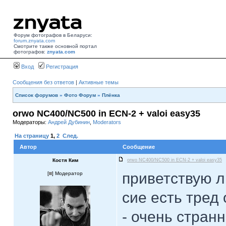
Форум фотографов в Беларуси:
forum.znyata.com
Смотрите также основной портал
фотографов:
znyata.com
Вход
Регистрация
Сообщения без ответов
|
Активные темы
Список форумов
»
Фото Форум
»
Плёнка
orwo NC400/NC500 in ECN-2 + valoi easy35
Модераторы:
Андрей Дубинин
,
Moderators
На страницу
1
,
2
След.
Автор
Сообщение
Костя Ким
orwo NC400/NC500 in ECN-2 + valoi easy35
приветствую 
[
] Модератор
сие есть тред 
- очень стран