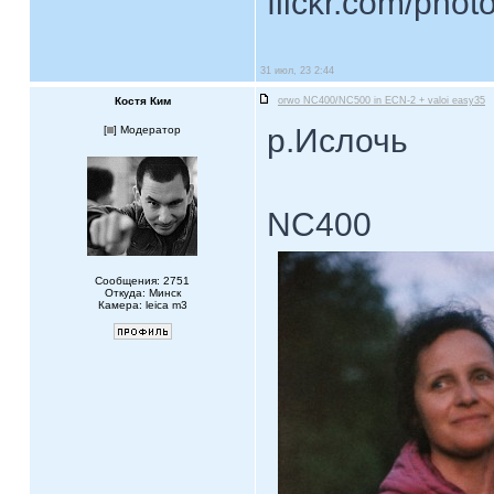
flickr.com/phot
31 июл, 23 2:44
Костя Ким
orwo NC400/NC500 in ECN-2 + valoi easy35
р.Ислочь
[
] Модератор
NC400
Сообщения: 2751
Откуда: Минск
Камера: leica m3