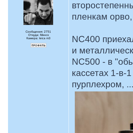
второстепенны
пленкам орво,
Сообщения: 2751
Откуда: Минск
NC400 приехал
Камера: leica m3
и металлическ
NC500 - в "об
кассетах 1-в-
пурплехром, ...