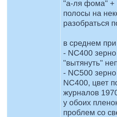
"а-ля фома" +
полосы на неко
разобраться 
в среднем при
- NC400 зерно
"вытянуть" не
- NC500 зерно
NC400, цвет п
журналов 1970
у обоих плено
проблем со све