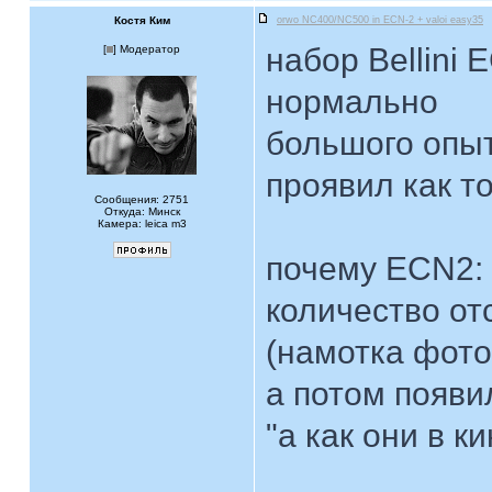
Костя Ким
orwo NC400/NC500 in ECN-2 + valoi easy35
набор Bellini
[
] Модератор
нормально
большого опыт
проявил как т
Сообщения: 2751
Откуда: Минск
Камера: leica m3
почему ECN2: 
количество от
(намотка фотос
а потом появи
"а как они в 