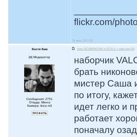
____________
flickr.com/phot
31 июл, 23 1:53
Костя Ким
orwo NC400/NC500 in ECN-2 + valoi easy35
наборчик VALO
[
] Модератор
брать никонов
мистер Саша и
по итогу, каже
Сообщения: 2751
Откуда: Минск
идет легко и п
Камера: leica m3
работает хор
поначалу оза