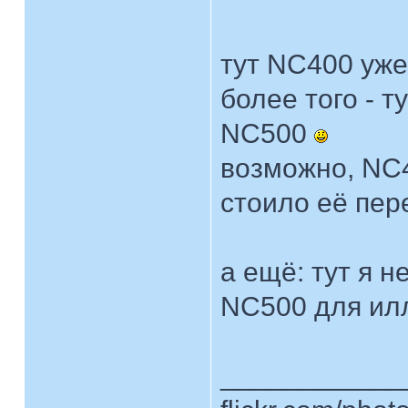
тут NC400 уже
более того - т
NC500
возможно, NC
стоило её пер
а ещё: тут я н
NC500 для ил
____________