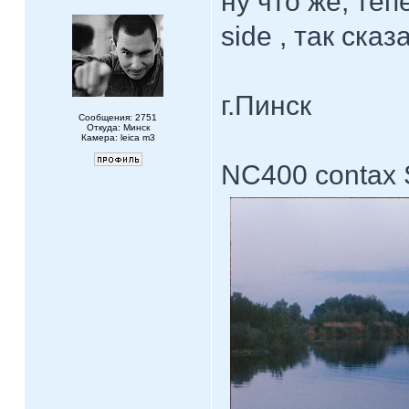
ну что же, теп
side , так сказ
г.Пинск
Сообщения: 2751
Откуда: Минск
Камера: leica m3
NC400 contax