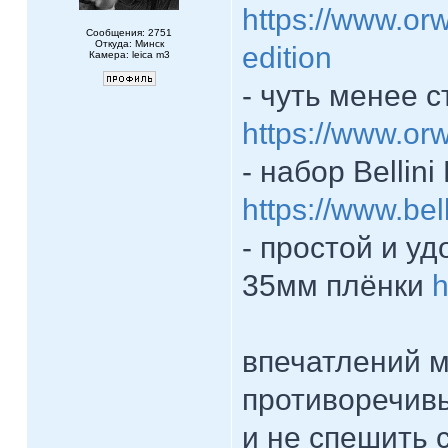
https://www.orw
Сообщения: 2751
Откуда: Минск
edition
Камера: leica m3
- чуть менее 
https://www.or
- набор Bellin
https://www.bell
- простой и у
35мм плёнки
h
впечатлений м
противоречивы
и не спешить