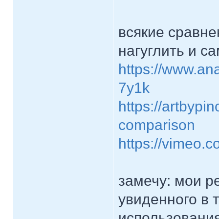
всякие сравне
нагуглить и с
https://www.ana
7y1k
https://artbypi
comparison
https://vimeo.
замечу: мои р
увиденного в т
использовани