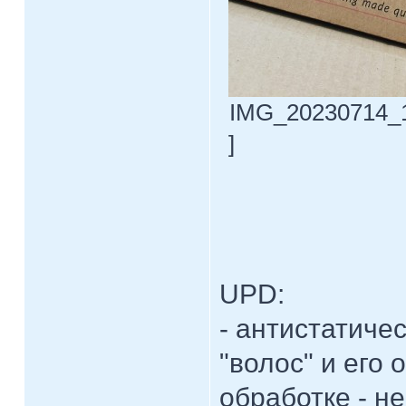
IMG_20230714_12
]
UPD:
- антистатиче
"волос" и его
обработке - н