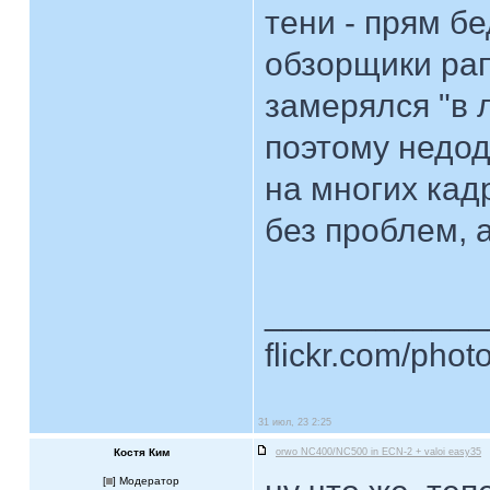
тени - прям б
обзорщики рап
замерялся "в 
поэтому недод
на многих кад
без проблем, а
____________
flickr.com/phot
31 июл, 23 2:25
Костя Ким
orwo NC400/NC500 in ECN-2 + valoi easy35
[
] Модератор