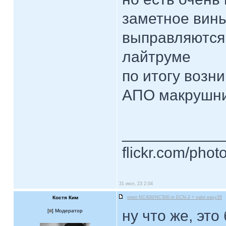
заметное винь
выправляются
лайтруме
по итогу возн
АПО макрушни
____________
flickr.com/phot
31 июл, 23 2:04
Костя Ким
orwo NC400/NC500 in ECN-2 + valoi easy35
ну что же, это
[
] Модератор