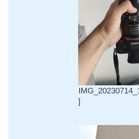
IMG_20230714_18
]