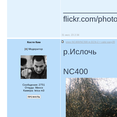
____________
flickr.com/phot
31 июл, 23 2:34
Костя Ким
orwo NC400/NC500 in ECN-2 + valoi easy35
р.Ислочь
[
] Модератор
NC400
Сообщения: 2751
Откуда: Минск
Камера: leica m3