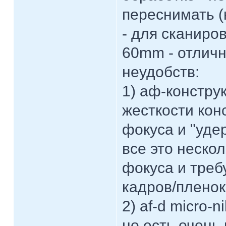
переснимать (
- для сканиров
60mm - отличн
неудобств:
1) аф-констру
жесткости кон
фокуса и "уде
все это неско
фокуса и треб
кадров/пленок
2) af-d micro-
но есть очень