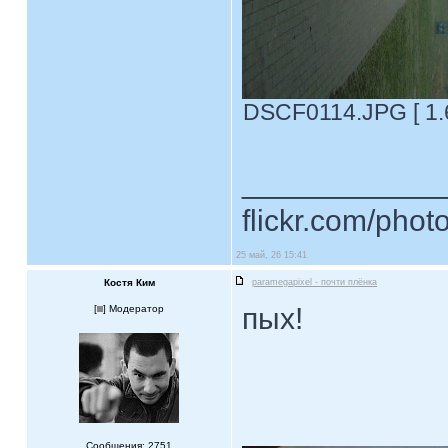
DSCF0114.JPG [ 1.6
____________
flickr.com/phot
25 май, 26 15:41
Костя Ким
paramegapixel - почти плёнка
пых!
[
] Модератор
Сообщения: 2751