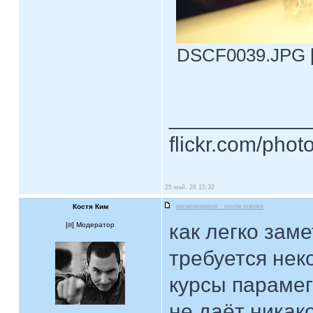
DSCF0039.JPG [ 
____________
flickr.com/phot
25 май, 26 15:32
Костя Ким
paramegapixel - почти плёнка
как легко заме
[
] Модератор
требуется неко
курсы парамега
не даёт никак