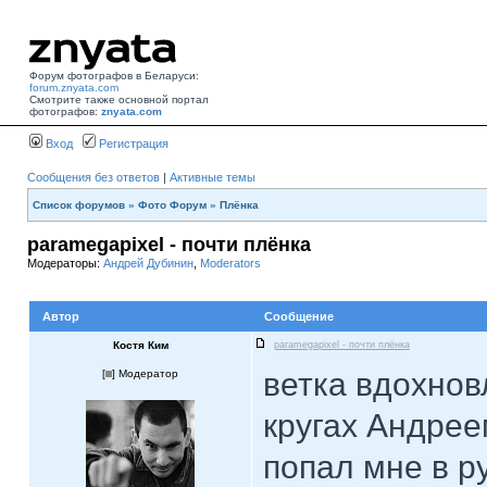
Форум фотографов в Беларуси:
forum.znyata.com
Смотрите также основной портал
фотографов:
znyata.com
Вход
Регистрация
Сообщения без ответов
|
Активные темы
Список форумов
»
Фото Форум
»
Плёнка
paramegapixel - почти плёнка
Модераторы:
Андрей Дубинин
,
Moderators
Автор
Сообщение
Костя Ким
paramegapixel - почти плёнка
ветка вдохно
[
] Модератор
кругах Андрее
попал мне в рук