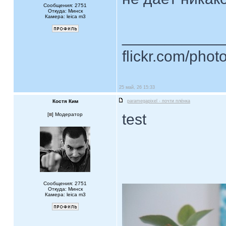
Сообщения: 2751
Откуда: Минск
Камера: leica m3
____________
flickr.com/phot
25 май, 26 15:33
Костя Ким
paramegapixel - почти плёнка
test
[
] Модератор
Сообщения: 2751
Откуда: Минск
Камера: leica m3