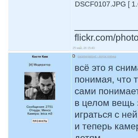
DSCF0107.JPG [ 1.
____________
flickr.com/phot
25 май, 26 15:43
Костя Ким
paramegapixel - почти плёнка
всё это я сни
[
] Модератор
понимая, что т
сами понимает
в целом вещь 
Сообщения: 2751
Откуда: Минск
играться с ней
Камера: leica m3
и теперь каме
детям