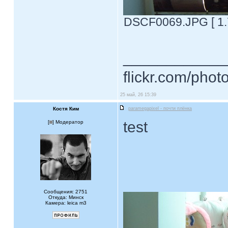
DSCF0069.JPG [ 1.
____________
flickr.com/phot
25 май, 26 15:39
Костя Ким
paramegapixel - почти плёнка
test
[
] Модератор
Сообщения: 2751
Откуда: Минск
Камера: leica m3