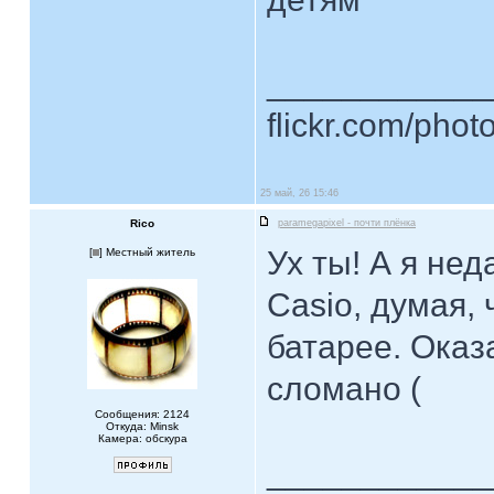
____________
flickr.com/phot
25 май, 26 15:46
Rico
paramegapixel - почти плёнка
Ух ты! А я не
[
] Местный житель
Casio, думая,
батарее. Оказ
сломано (
Сообщения: 2124
Откуда: Minsk
Камера: обскура
____________