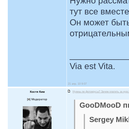
Нужно рассма
тут все вместе
Он может быть
отрицательны
____________
Via est Vita.
21 апр, 10 9:07
Костя Ким
Нужны ли фотокрусы? Зачем платить за кур
[
] Модератор
GooDMooD пи
Sergey Mik