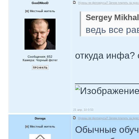
GooDMooD
Нужны ли фотокрусы? Зачем платить за кур
[
] Местный житель
Sergey Mikhal
ведь все ра
откуда инфа? 
Сообщения: 652
Камера: Чорный фотег
____________
21 апр, 10 0:53
Doroga
Нужны ли фотокрусы? Зачем платить за кур
Обычные обуч
[
] Местный житель