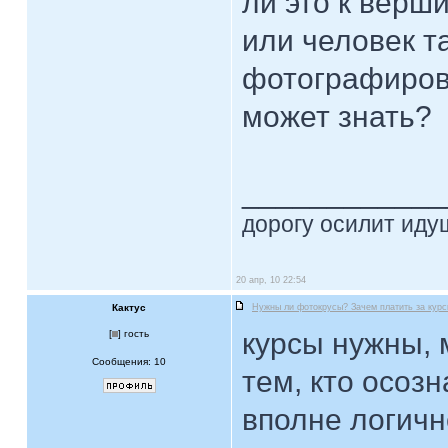
ли это к верш
или человек т
фотографирова
может знать?
____________
дорогу осилит идущ
20 апр, 10 22:54
Кактус
Нужны ли фотокрусы? Зачем платить за кур
курсы нужны, м
[
] гость
Сообщения: 10
тем, кто осозн
вполне логично