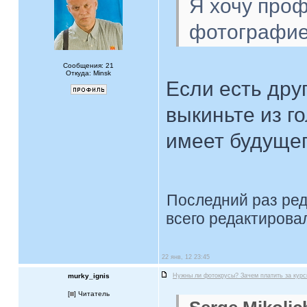
Я хочу про
фотографие
Сообщения: 21
Откуда: Minsk
Если есть дру
выкиньте из г
имеет будуще
Последний раз ре
всего редактировал
22 янв, 12 23:45
murky_ignis
Нужны ли фотокрусы? Зачем платить за кур
[
] Читатель