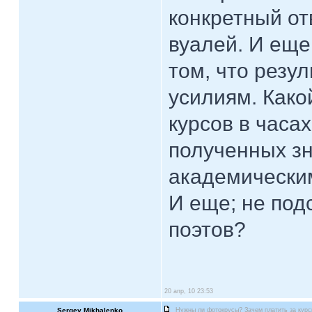
конкретный отв
вуалей. И еще
том, что резу
усилиям. Како
курсов в часа
полученных зн
академически
И еще; не под
поэтов?
20 апр, 10 23:53
Sergey Mikhalenko
Нужны ли фотокрусы? Зачем платить за кур