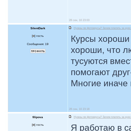
28 сен, 10 23:03
SilentDark
Нужны ли фотокрусы? Зачем платить за кур
Курсы хороши 
[
] гость
Сообщения: 19
хороши, что 
тусуются вмес
помогают друг
Многие иначе 
28 сен, 10 23:18
filipova
Нужны ли фотокрусы? Зачем платить за кур
Я работаю в с
[
] гость