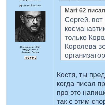
[
] Местный житель
Mart 62 писал
Сергей. вот
косманавтик
только Коро
Королева во
Сообщения: 5369
Откуда: Vilnius
Камера: Canon
организатор
Костя, ты пред
когда писал пр
про это напиш
так с этим сп