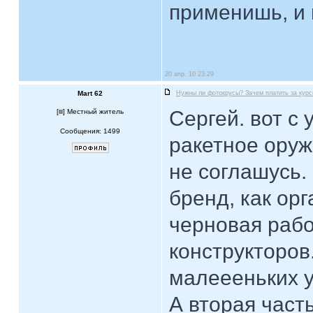
применишь, и 
20 апр, 10 23:29
Mart 62
Нужны ли фотокрусы? Зачем платить за кур
Сергей. вот с
[
] Местный житель
Сообщения: 1499
ракетное оруж
не соглашусь.
бренд, как ор
черновая рабо
конструкторов.
малеееньких у
А вторая часть