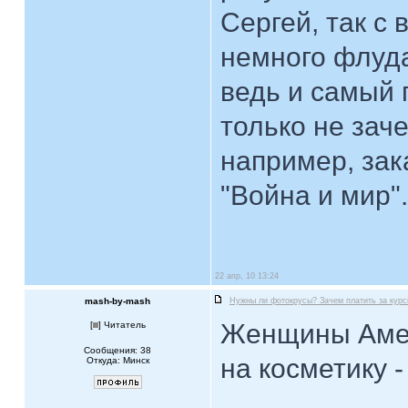
Сергей, так с
немного флуда
ведь и самый 
только не заче
например, за
"Война и мир".
22 апр, 10 13:24
mash-by-mash
Нужны ли фотокрусы? Зачем платить за кур
Женщины Амер
[
] Читатель
Сообщения: 38
на косметику -
Откуда: Минск