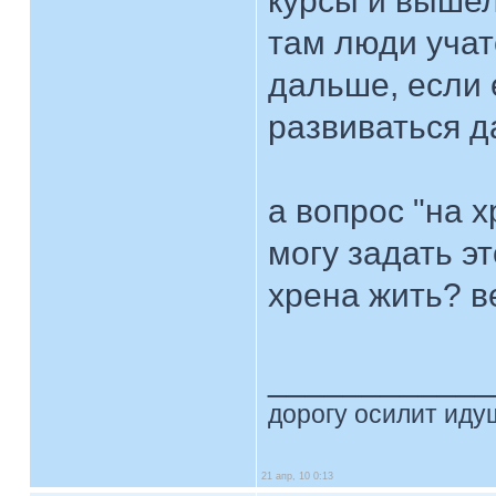
курсы и вышел
там люди учат
дальше, если 
развиваться д
а вопрос "на х
могу задать эт
хрена жить? в
____________
дорогу осилит идущ
21 апр, 10 0:13