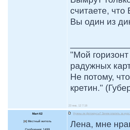
считаете, чт
Вы один из ди
____________
"Мой горизонт
радужных кар
Не потому, что
кретин." (Губе
23 янв, 12 7:16
Mart 62
Нужны ли фотокрусы? Зачем платить за кур
Лена, мне нр
[
] Местный житель
Сообщения: 1499