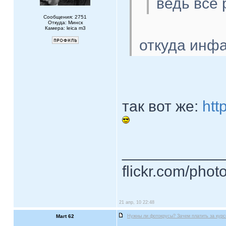
ведь все 
Сообщения: 2751
Откуда: Минск
Камера: leica m3
откуда инфа
так вот же:
http
____________
flickr.com/phot
21 апр, 10 22:48
Mart 62
Нужны ли фотокрусы? Зачем платить за кур