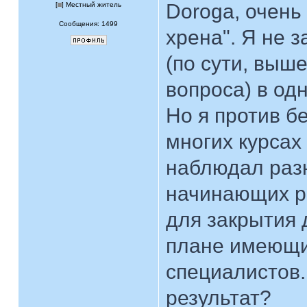
Doroga, очень
[
] Местный житель
Сообщения: 1499
хрена". Я не
(по сути, выш
вопроса) в о
Но я против б
многих курса
наблюдал разн
начинающих р
для закрытия 
плане имеющи
специалистов.
результат?