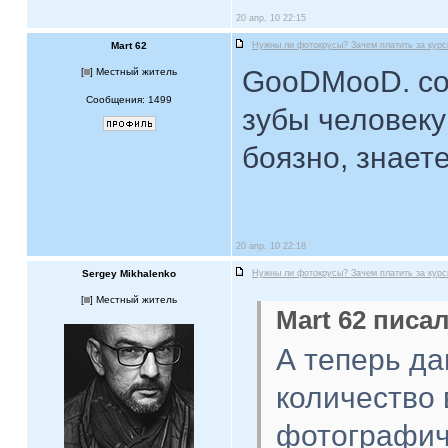
20 апр, 10 22:15
Mart 62
Нужны ли фотокрусы? Зачем платить за кур
GooDMooD. сог
[
] Местный житель
Сообщения: 1499
зубы человеку
боязно, знаете
20 апр, 10 22:18
Sergey Mikhalenko
Нужны ли фотокрусы? Зачем платить за кур
[
] Местный житель
Mart 62 писал
А теперь да
количество
фотографиче