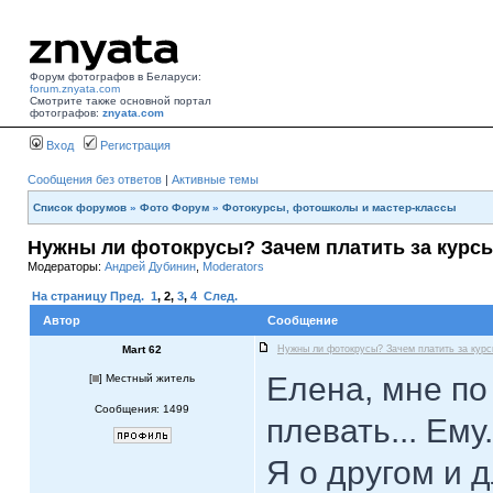
Форум фотографов в Беларуси:
forum.znyata.com
Смотрите также основной портал
фотографов:
znyata.com
Вход
Регистрация
Сообщения без ответов
|
Активные темы
Список форумов
»
Фото Форум
»
Фотокурсы, фотошколы и мастер-классы
Нужны ли фотокрусы? Зачем платить за курс
Модераторы:
Андрей Дубинин
,
Moderators
На страницу
Пред.
1
,
2
,
3
,
4
След.
Автор
Сообщение
Mart 62
Нужны ли фотокрусы? Зачем платить за кур
Елена, мне по
[
] Местный житель
Сообщения: 1499
плевать... Ему
Я о другом и 