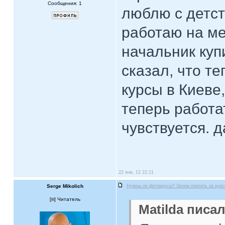
Сообщения: 1
люблю с детст
работаю на ме
начальник куп
сказал, что т
курсы в Киеве
теперь работа
чувствуется. 
22 янв, 12 22:21
Serge Mikolich
Нужны ли фотокрусы? Зачем платить за кур
[
] Читатель
Matilda писал