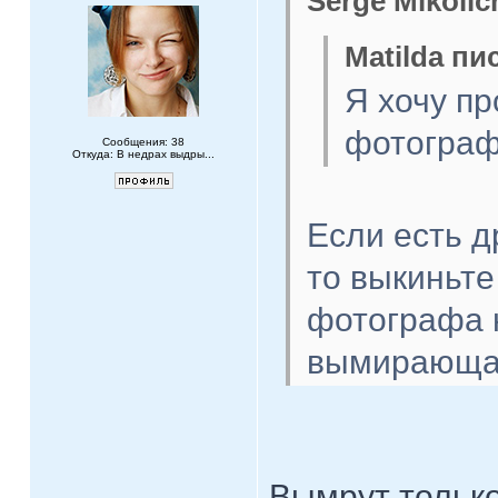
Serge Mikolic
Matilda пи
Я хочу п
фотограф
Сообщения: 38
Откуда: В недрах выдры...
Если есть д
то выкиньте
фотографа н
вымирающа
Вымрут только