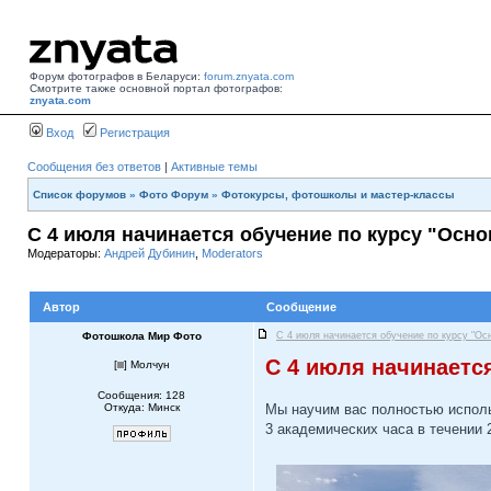
Форум фотографов в Беларуси:
forum.znyata.com
Смотрите также основной портал фотографов:
znyata.com
Вход
Регистрация
Сообщения без ответов
|
Активные темы
Список форумов
»
Фото Форум
»
Фотокурсы, фотошколы и мастер-классы
С 4 июля начинается обучение по курсу "Осн
Модераторы:
Андрей Дубинин
,
Moderators
Автор
Сообщение
Фотошкола Мир Фото
С 4 июля начинается обучение по курсу "Ос
С 4 июля начинаетс
[
] Молчун
Сообщения: 128
Откуда: Минск
Мы научим вас полностью исполь
3 академических часа в течении 2