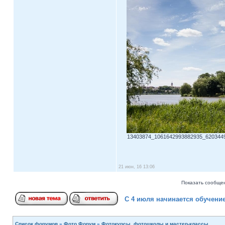
13403874_1061642993882935_620344915
21 июн, 16 13:06
Показать сообщен
С 4 июля начинается обучени
Список форумов
»
Фото Форум
»
Фотокурсы, фотошколы и мастер-классы