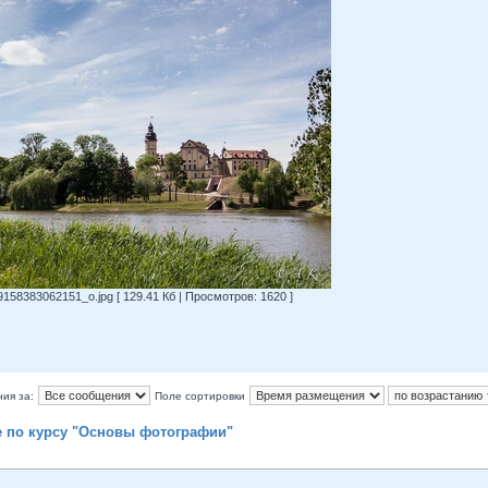
8383062151_o.jpg [ 129.41 Кб | Просмотров: 1620 ]
ия за:
Поле сортировки
е по курсу "Основы фотографии"