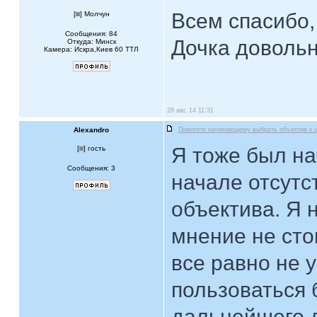
Всем спасибо,
[
] Молчун
Сообщения: 84
Дочка довольн
Откуда: Минск
Камера: Искра,Киев 60 ТТЛ
28 авг, 14 11:31
Alexandro
Помогите начинающему выбрать объектив к 
Я тоже был н
[
] гость
Сообщения: 3
начале отсутс
объектива. Я 
мнение не сто
все равно не 
пользоваться 
дальнейшего д