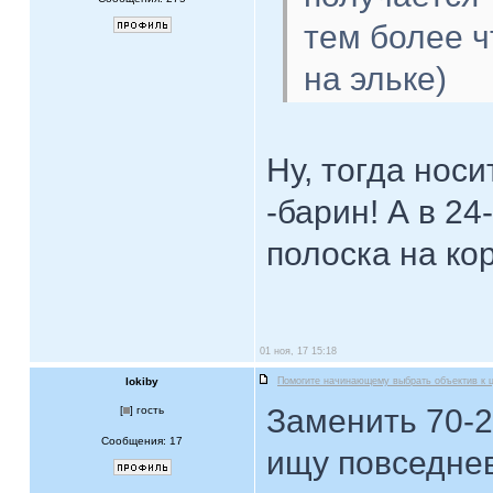
тем более ч
на эльке)
Ну, тогда носи
-барин! А в 24
полоска на корп
01 ноя, 17 15:18
lokiby
Помогите начинающему выбрать объектив к 
Заменить 70-2
[
] гость
Сообщения: 17
ищу повседнев