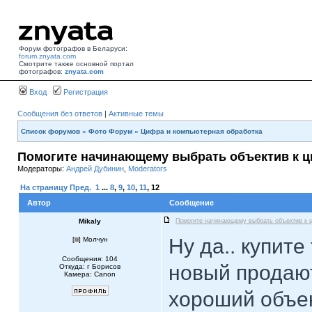
Форум фотографов в Беларуси:
forum.znyata.com
Смотрите также основной портал
фотографов:
znyata.com
Вход
Регистрация
Сообщения без ответов
|
Активные темы
Список форумов
»
Фото Форум
»
Цифра и компьютерная обработка
Помогите начинающему выбрать объектив к 
Модераторы:
Андрей Дубинин
,
Moderators
На страницу
Пред.
1
...
8
,
9
,
10
,
11
,
12
Автор
Сообщение
Mikaly
Помогите начинающему выбрать объектив к 
Ну да.. купите
[
] Молчун
Сообщения: 104
новый продают
Откуда: г Борисов
Камера: Canon
хороший объек