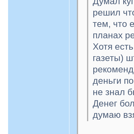
Думал куп
решил чт
тем, что 
планах р
Хотя ест
газеты) ш
рекоменд
деньги п
не знал б
Денег бо
думаю взя