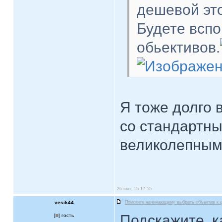
дешевой эт
Будете вспо
обьективов.
Я тоже долго 
со стандартны
великолепным
26 янв, 15 17:55
vesik44
Помогите начинающему выбрать объектив к 
Подскажите, к
[
] гость