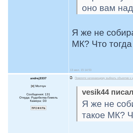
оно вам на
Я же не собир
МК? Что тогда
13 июл, 15 14:53
andrej3337
Помогите начинающему выбрать объектив к 
[
] Молчун
vesik44 писал
Сообщения: 131
Откуда: Рудобелка-Гомель
Я же не соб
Камера: D3
такое МК? Ч