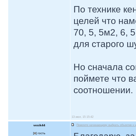
По технике кен
целей что нам
70, 5, 5м2, 6,
для старого ш
Но сначала со
поймете что 
соотношении.
13 июл, 15 15:42
vesik44
Помогите начинающему выбрать объектив к 
[
] гость