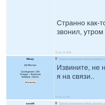
Странно как-т
звонил, утром 
22 авг, 14 23:06
Mikaly
Помогите начинающему выбрать объектив к 
Извините, не н
[
] Молчун
Сообщения: 104
я на связи..
Откуда: г Борисов
Камера: Canon
23 авг, 14 9:08
sava06
Помогите начинающему выбрать объектив к 