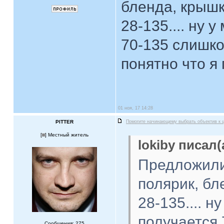
бленда, крышка
28-135.... ну 
70-135 слишко
понятно что я
01 ноя, 17 14:28
PITTER
Помогите начинающему выбрать объектив к 
[
] Местный житель
lokiby писал(
Предложили
полярик, бле
28-135.... н
получается 
Сообщения: 275