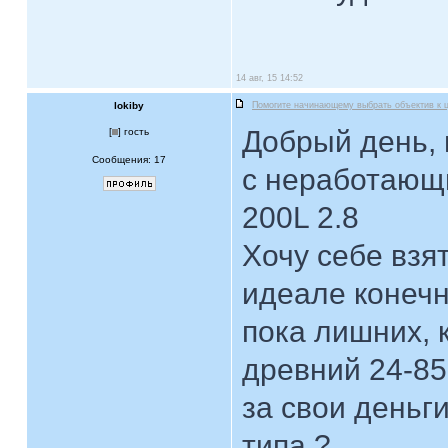
14 авг, 15 14:52
lokiby
Помогите начинающему выбрать объектив к 
Добрый день, 
[
] гость
Сообщения: 17
с неработающи
200L 2.8
Хочу себе взя
идеале конечн
пока лишних, 
древний 24-85
за свои деньги
типа ?