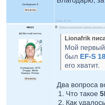
Благодарю, за
Сообщения: 6
15 июл, 15 7:01
MiK13
Помогите начинающему выбрать объектив к 
[
] Местный житель
Lionafrik пис
Мой первый 
был
EF-S 1
его хватит.
Сообщения: 1670
Откуда: Minsk
Камера: Pentax
Два вопроса в
Что такое
5
Как удалось