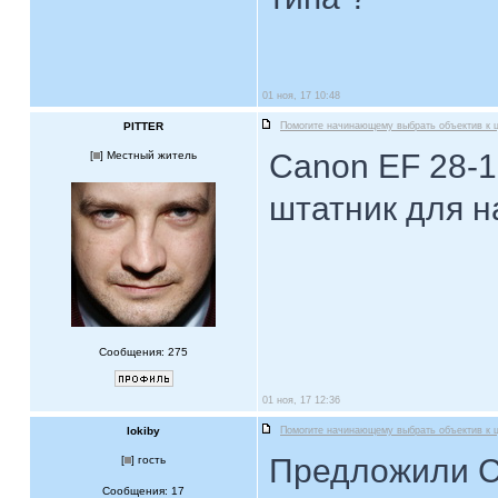
01 ноя, 17 10:48
PITTER
Помогите начинающему выбрать объектив к 
Canon EF 28-1
[
] Местный житель
штатник для н
Сообщения: 275
01 ноя, 17 12:36
lokiby
Помогите начинающему выбрать объектив к 
Предложили Ca
[
] гость
Сообщения: 17