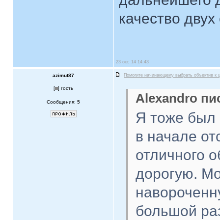
качество двух
23 окт, 14 14:43
azimut87
Помогите начинающему выбрать объектив к 
[
] гость
Alexandro пис
Сообщения: 5
Я тоже был
в начале от
отличного о
дорогую. Мо
навороченну
большой раз