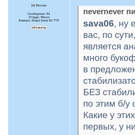
[
] Молчун
nevernever пи
Сообщения: 84
Откуда: Минск
sava06
, ну
Камера: Искра,Киев 60 ТТЛ
вас, по су
является ан
много букоф,
в предложен
стабилизат
БЕЗ стабили
по этим б/у
Какие у эти
первых, у н