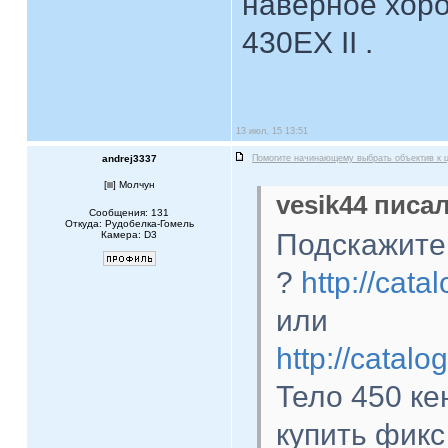
наверное хоро
430EX II .
13 июл, 15 13:51
andrej3337
Помогите начинающему выбрать объектив к 
[
] Молчун
vesik44 писал
Сообщения: 131
Откуда: Рудобелка-Гомель
Подскажите,
Камера: D3
?
http://cat
или
http://catal
Тело 450 ке
купить фикс