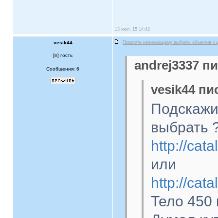
13 июл, 15 14:42
vesik44
Помогите начинающему выбрать объектив к 
[
] гость
andrej3337 пи
Сообщения: 6
vesik44 пи
Подскажит
выбрать 
http://cat
или
http://cat
Тело 450 