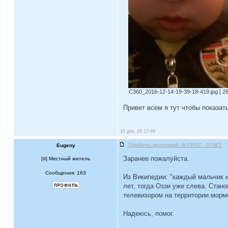
C360_2016-12-14-19-39-18-419.jpg [ 26
Привет всем я тут чтобы показат
15 дек, 16 17:49
Eugeny
Обработка фотографий: ВОПРОС - ОТВЕТ
Заранее пожалуйста.
[
] Местный житель
Сообщения: 163
Из Википедии: "каждый мальчик 
лет, тогда Оззи уже слева. Стан
телевизором на территории мормо
Надеюсь, помог.