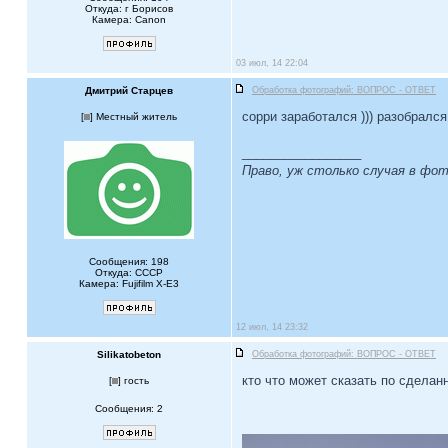
Откуда: г Борисов
Камера: Canon
03 июл, 14 22:04
Дмитрий Старцев
Обработка фотографий: ВОПРОС - ОТВЕТ
сорри заработался ))) разобралс
[
] Местный житель
_________________
Право, уж столько случая в фо
Сообщения: 198
Откуда: СССР
Камера: Fujifilm X-Е3
12 июл, 14 23:32
Silikatobeton
Обработка фотографий: ВОПРОС - ОТВЕТ
кто что может сказать по сделан
[
] гость
Сообщения: 2