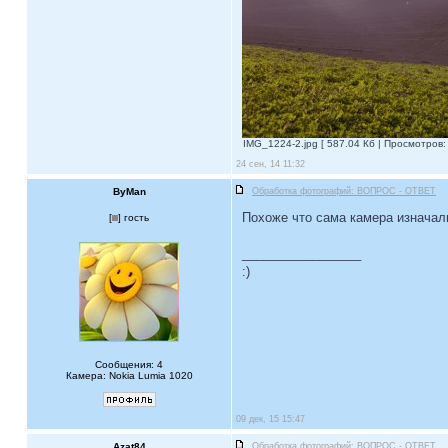
IMG_1224-2.jpg [ 587.04 Кб | Просмотров: 
24 сен, 14 11:32
ByMan
Обработка фотографий: ВОПРОС - ОТВЕТ
Похоже что сама камера изначал
[
] гость
_________________
:)
Сообщения: 4
Камера: Nokia Lumia 1020
09 дек, 15 15:47
Azat84
Обработка фотографий: ВОПРОС - ОТВЕТ