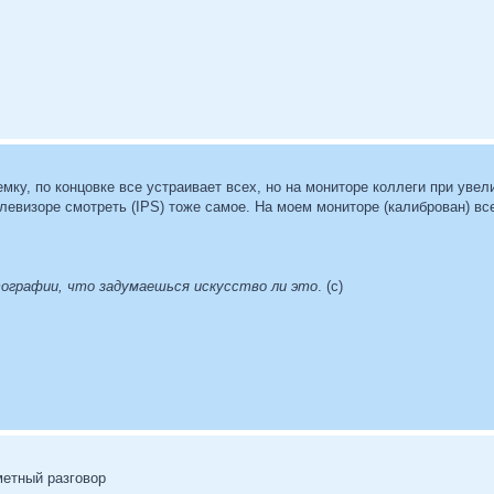
мку, по концовке все устраивает всех, но на мониторе коллеги при ув
левизоре смотреть (IPS) тоже самое. На моем мониторе (калиброван) вс
тографии, что задумаешься искусство ли это
. (с)
метный разговор