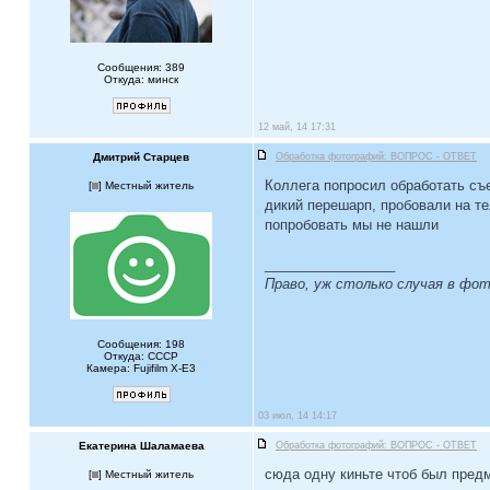
Сообщения: 389
Откуда: минск
12 май, 14 17:31
Дмитрий Старцев
Обработка фотографий: ВОПРОС - ОТВЕТ
Коллега попросил обработать съе
[
] Местный житель
дикий перешарп, пробовали на те
попробовать мы не нашли
_________________
Право, уж столько случая в фо
Сообщения: 198
Откуда: СССР
Камера: Fujifilm X-Е3
03 июл, 14 14:17
Екатерина Шаламаева
Обработка фотографий: ВОПРОС - ОТВЕТ
сюда одну киньте чтоб был пред
[
] Местный житель