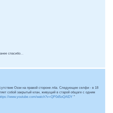
анее спасибо...
утствие Оззи на правой стороне лба. Следующее селфи - в 18
вляет собой закрытый клан, живущий в старой общаге с одним
https://www.youtube.com/watch?v=QP0d5oQAlDY
"