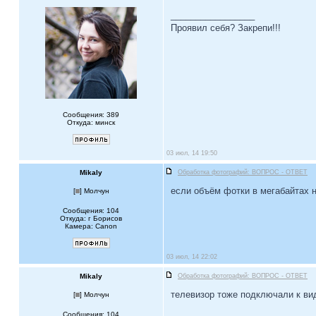
_________________
Проявил себя? Закрепи!!!
Сообщения: 389
Откуда: минск
03 июл, 14 19:50
Mikaly
Обработка фотографий: ВОПРОС - ОТВЕТ
если объём фотки в мегабайтах н
[
] Молчун
Сообщения: 104
Откуда: г Борисов
Камера: Canon
03 июл, 14 22:02
Mikaly
Обработка фотографий: ВОПРОС - ОТВЕТ
телевизор тоже подключали к ви
[
] Молчун
Сообщения: 104