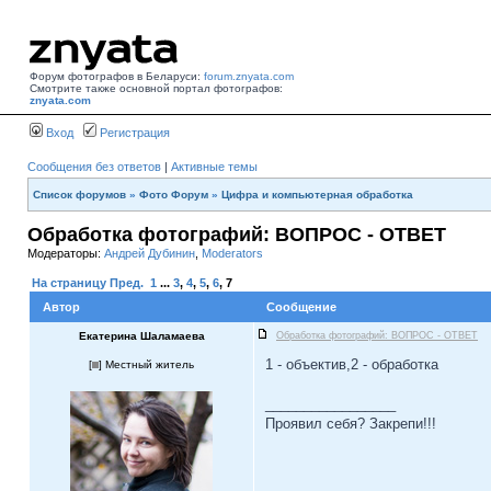
Форум фотографов в Беларуси:
forum.znyata.com
Смотрите также основной портал фотографов:
znyata.com
Вход
Регистрация
Сообщения без ответов
|
Активные темы
Список форумов
»
Фото Форум
»
Цифра и компьютерная обработка
Обработка фотографий: ВОПРОС - ОТВЕТ
Модераторы:
Андрей Дубинин
,
Moderators
На страницу
Пред.
1
...
3
,
4
,
5
,
6
,
7
Автор
Сообщение
Екатерина Шаламаева
Обработка фотографий: ВОПРОС - ОТВЕТ
1 - объектив,2 - обработка
[
] Местный житель
_________________
Проявил себя? Закрепи!!!