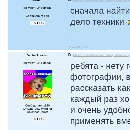
Иван З
Обработка изображений: глянец, fashion и т.д
сначала найти 
[
] Местный житель
Сообщения: 478
дело техники
21 окт, 09 12:55
Daniel Anochin
Обработка изображений: глянец, fashion и т.д
ребята - нету
[
] Местный житель
фотографии, в
рассказать ка
каждый раз хо
Сообщения: 1120
и очень удобн
Откуда: Low flying jet
Камера: 35mm
применять вме