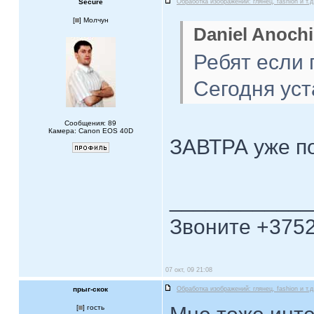
Secure
Обработка изображений: глянец, fashion и т.д
[
] Молчун
Daniel Anochi
Ребят если 
Сегодня уст
Сообщения: 89
Камера: Canon EOS 40D
ЗАВТРА уже по
____________
Звоните +3752
07 окт, 09 21:08
прыг-скок
Обработка изображений: глянец, fashion и т.д
[
] гость