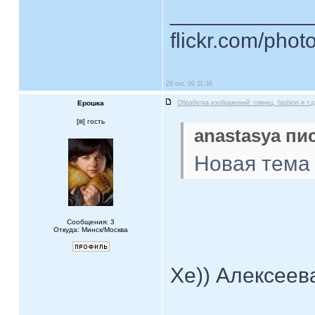
____________
flickr.com/phot
28 окт, 09 11:38
Ерошка
Обработка изображений: глянец, fashion и т.д
[
] гость
anastasya пис
Новая тема 
Сообщения: 3
Откуда: Минск/Москва
Хе)) Алексеева