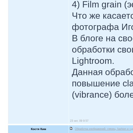
4) Film grain 
Что же касает
фотографа Иго
В блоге на св
обработки сво
Lightroom.
Данная обрабо
повышение cla
(vibrance) бо
23 окт, 09 9:57
Костя Ким
Обработка изображений: глянец, fashion и т.д