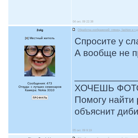
04 окт, 09 22:38
2olg
Обработка изображений: глянец, fashion и т.д
Спросите у сл
[
] Местный житель
А вообще не п
____________
Сообщения: 473
ХОЧЕШЬ ФОТ
Откуда: с лучших семинаров
Камера: Nokia 3310
Помогу найти 
объяснит диби
05 окт, 09 9:19