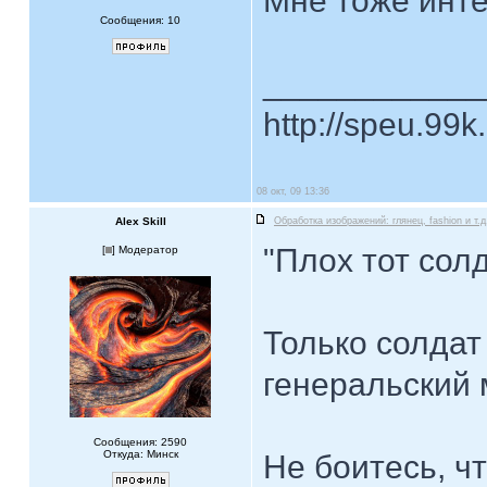
Мне тоже инте
Сообщения: 10
____________
http://speu.99k
08 окт, 09 13:36
Alex Skill
Обработка изображений: глянец, fashion и т.д
"Плох тот солд
[
] Модератор
Только солдат
генеральский 
Сообщения: 2590
Откуда: Минск
Не боитесь, ч