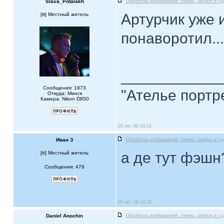
Slava_Potalakh
Обработка изображений: глянец, fashion и т.д
Артурчик уже 
[
] Местный житель
понаворотил..
____________
Сообщения: 1873
"Ателье портр
Откуда: Минск
Камера: Nikon D850
05 окт, 09 10:12
Иван З
Обработка изображений: глянец, fashion и т.д
а де тут фэшн
[
] Местный житель
Сообщения: 478
05 окт, 09 14:25
Daniel Anochin
Обработка изображений: глянец, fashion и т.д