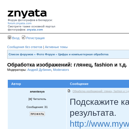
Форум фотографов в Беларуси:
forum.znyata.com
Смотрите также основной портал
фотографов:
znyata.com
Вход
Регистрация
Сообщения без ответов
|
Активные темы
Список форумов
»
Фото Форум
»
Цифра и компьютерная обработка
Обработка изображений: глянец, fashion и т.д.
Модераторы:
Андрей Дубинин
,
Moderators
Автор
Сообщение
anastasya
Обработка изображений: глянец, fashion и т.д
Подскажите ка
[
] Читатель
Сообщения: 31
результата.
http://www.myw