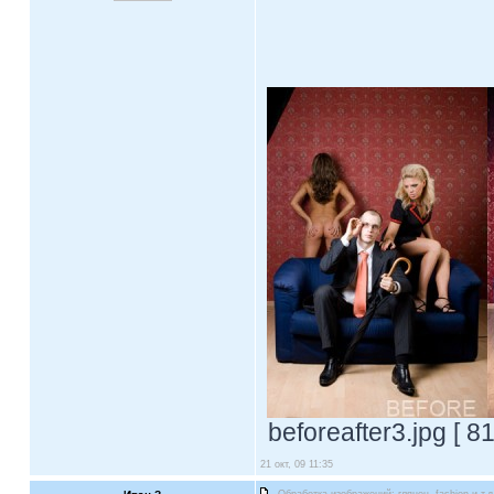
beforeafter3.jpg [ 
21 окт, 09 11:35