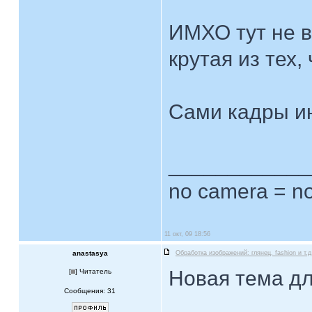
ИМХО тут не в
крутая из тех, 
Сами кадры и
____________
no camera = no
11 окт, 09 18:56
anastasya
Обработка изображений: глянец, fashion и т.д
Новая тема дл
[
] Читатель
Сообщения: 31