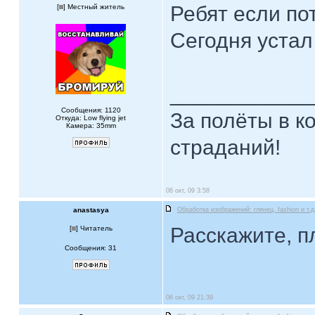
Ребят если по
[
] Местный житель
Сегодня устал
____________
Сообщения: 1120
За полёты в к
Откуда: Low flying jet
Камера: 35mm
страданий!
06 окт, 09 3:58
anastasya
Обработка изображений: глянец, fashion и т.д
Расскажите, пл
[
] Читатель
Сообщения: 31
06 окт, 09 21:39