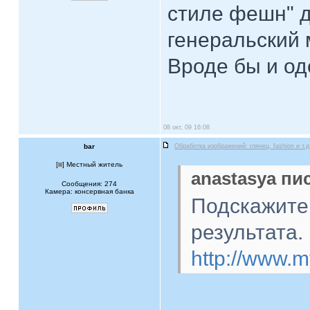
стиле фешн" д
генеральский 
Вроде бы и од
08 окт, 09 16:08
bar
Обработка изображений: глянец, fashion и т.д
[
] Местный житель
anastasya пис
Сообщения: 274
Камера: консервная банка
Подскажите 
результата.
http://www.m