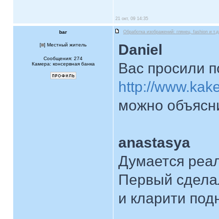
21 окт, 09 14:35
bar
Обработка изображений: глянец, fashion и т.д
Daniel
[
] Местный житель
Сообщения: 274
Вас просили п
Камера: консервная банка
http://www.kak
можно объясн
anastasya
Думается реа
Первый сделал
и кларити под