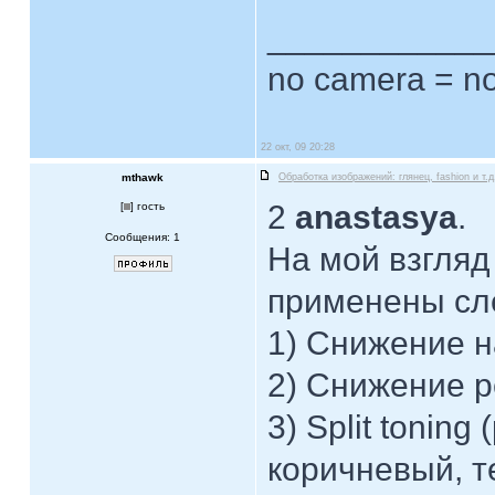
____________
no camera = no
22 окт, 09 20:28
mthawk
Обработка изображений: глянец, fashion и т.д
2
anastasya
.
[
] гость
Сообщения: 1
На мой взгляд
применены сл
1) Снижение 
2) Снижение р
3) Split tonin
коричневый, т