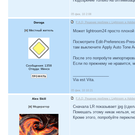
Подозрение только на оптимизаци
05 фев, 10 2:08
Doroga
F.A.Q. Решение проблем c Lightroom и Ado
[
] Местный житель
Может lightroom24 просто плохой
Посмотрите Edit-Preferences-Pres
там выключите Apply Auto Tone Ad
После это попробуте импортиров
Если по прежнему не нравится, м
Сообщения: 1358
Откуда: Минск
_________________
Via est Vita.
05 фев, 10 10:21
Alex Skill
F.A.Q. Решение проблем c Lightroom и Ado
Сначала LR показывает jpg (сдел
[
] Модератор
Помешать этому никак нельзя, но
Кроме этого, попробуйте переклю