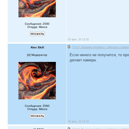
Сообщения: 2590
Откуда: Минск
05 фев, 10 13:16
Alex Skill
F.A.Q. Решение проблем c Lightroom и Ado
Если ничего не получится, то пр
[
] Модератор
делает камера.
Сообщения: 2590
Откуда: Минск
05 фев, 10 13:19