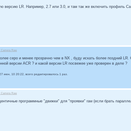
ю версию LR. Например, 2.7 или 3.0, и там так же включить профиль Ca
be Camera Raw
лее серо и менее прозрачно чем в NX , буду искать более поздний LR. 
нной версии ACR ? и какой версии LR посвежее уже проверен в деле ?
27 июн, 10 20:22, всего редактировалось 1 раз.
be Camera Raw
идентичные программные "движки" для "проявки" raw (если брать паралл