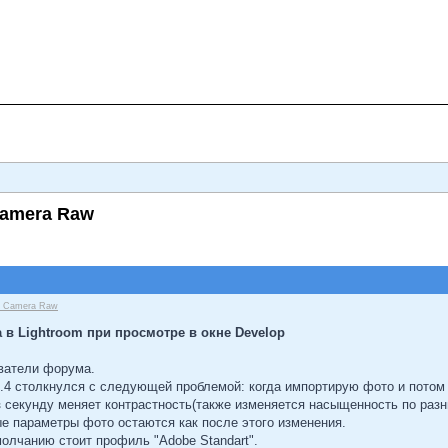
Camera Raw
be Camera Raw
 в Lightroom при просмотре в окне Develop
ватели форума.
2.4 столкнулся с следующей проблемой: когда импортирую фото и потом п
з секунду меняет контрастность(также изменяется насыщенность по раз
е параметры фото остаются как после этого изменения.
умолчанию стоит профиль "Adobe Standart".