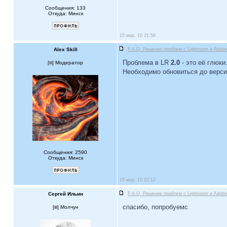
Сообщения: 133
Откуда: Минск
15 мар, 10 21:56
Alex Skill
F.A.Q. Решение проблем c Lightroom и Ado
Проблема в LR
2.0
- это её глюки
[
] Модератор
Необходимо обновиться до верс
Сообщения: 2590
Откуда: Минск
15 мар, 10 22:12
Сергей Ильин
F.A.Q. Решение проблем c Lightroom и Ado
спасибо, попробуемс
[
] Молчун