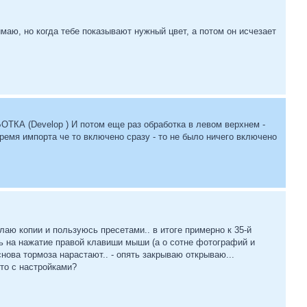
имаю, но когда тебе показывают нужный цвет, а потом он исчезает
ТКА (Develop ) И потом еще раз обработка в левом верхнем -
 время импорта че то включено сразу - то не было ничего включено
лаю копии и пользуюсь пресетами.. в итоге примерно к 35-й
ь на нажатие правой клавиши мыши (а о сотне фотографий и
 снова тормоза нарастают.. - опять закрываю открываю...
-то с настройками?