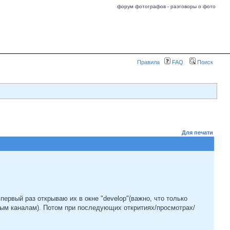
форум фотографов - разговоры о фото
Правила
FAQ
Поиск
Для печати
ервый раз открываю их в окне "develop"(важно, что только
ным каналам). Потом при последующих откритиях/просмотрах/