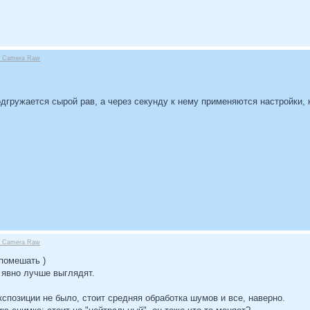
be Camera Raw
дгружается сырой рав, а через секунду к нему применяются настройки,
be Camera Raw
 помешать )
 явно лучше выглядят.
кспозиции не было, стоит средняя обработка шумов и все, наверно.