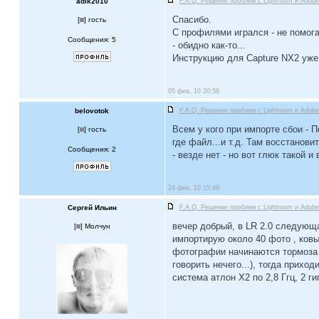
adik2010
F.A.Q. Решение проблем c Lightroom и Ado
Спасибо.
[
] гость
С профилями игрался - не помога
Сообщения: 5
- обидно как-то...
Инструкцию для Capture NX2 уже 
05 фев, 10 20:58
belovotok
F.A.Q. Решение проблем c Lightroom и Ado
Всем у кого при импорте сбои -
[
] гость
где файл...и т.д. Там восстанови
Сообщения: 2
- везде нет - но вот глюк такой 
24 фев, 10 15:49
Сергей Ильин
F.A.Q. Решение проблем c Lightroom и Ado
вечер добрый, в LR 2.0 следующ
[
] Молчун
импортирую около 40 фото , ковы
фотографии начинаются тормоза 
говорить нечего...), тогда прихо
система атлон X2 по 2,8 Ггц, 2 г