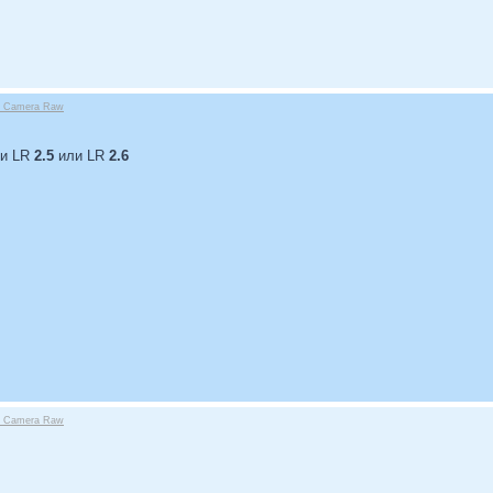
be Camera Raw
.
ии LR
2.5
или LR
2.6
be Camera Raw