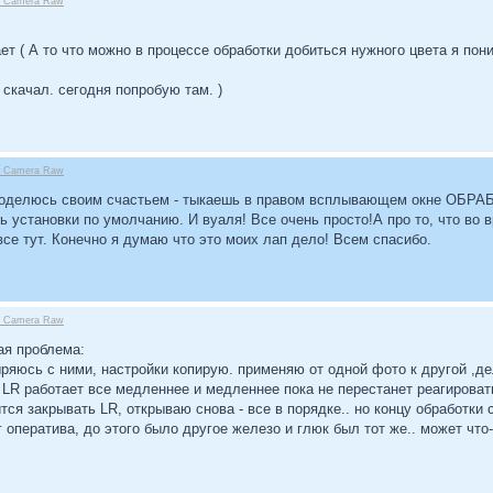
be Camera Raw
ет ( А то что можно в процессе обработки добиться нужного цвета я пон
скачал. сегодня попробую там. )
be Camera Raw
 Поделюсь своим счастьем - тыкаешь в правом всплывающем окне ОБРАБО
ть установки по умолчанию. И вуаля! Все очень просто!А про то, что во
и все тут. Конечно я думаю что это моих лап дело! Всем спасибо.
be Camera Raw
ая проблема:
ряюсь с ними, настройки копирую. применяю от одной фото к другой ,де
LR работает все медленнее и медленнее пока не перестанет реагироват
дится закрывать LR, открываю снова - все в порядке.. но концу обработки
иг оператива, до этого было другое железо и глюк был тот же.. может что