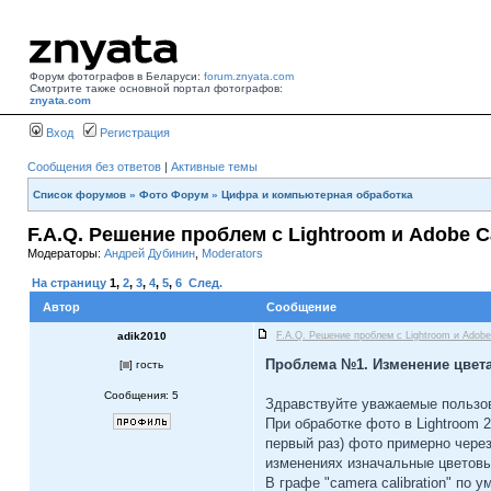
Форум фотографов в Беларуси:
forum.znyata.com
Смотрите также основной портал фотографов:
znyata.com
Вход
Регистрация
Сообщения без ответов
|
Активные темы
Список форумов
»
Фото Форум
»
Цифра и компьютерная обработка
F.A.Q. Решение проблем c Lightroom и Adobe 
Модераторы:
Андрей Дубинин
,
Moderators
На страницу
1
,
2
,
3
,
4
,
5
,
6
След.
Автор
Сообщение
adik2010
F.A.Q. Решение проблем c Lightroom и Ado
Проблема №1. Изменение цвета
[
] гость
Сообщения: 5
Здравствуйте уважаемые пользо
При обработке фото в Lightroom 
первый раз) фото примерно чере
изменениях изначальные цветовы
В графе "camera calibration" по 