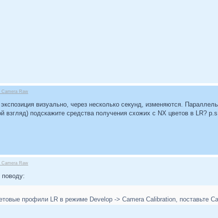
be Camera Raw
 экспозиция визуально, через несколько секунд, изменяются. Параллель
ой взгляд) подскажите средства получения схожих с NX цветов в LR? p.s
be Camera Raw
 поводу:
товые профили LR в режиме Develop -> Camera Calibration, поставьте Ca