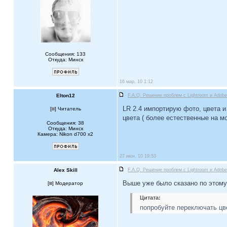
Сообщения: 133
Откуда: Минск
16 мар, 10 1:12
Elton12
F.A.Q. Решение проблем c Lightroom и Ado
LR 2.4 импортирую фото, цвета и
[
] Читатель
цвета ( более естественные на м
Сообщения: 38
Откуда: Минск
Камера: Nikon d700 x2
27 июн, 10 19:53
Alex Skill
F.A.Q. Решение проблем c Lightroom и Ado
Выше уже было сказано по этому
[
] Модератор
Цитата:
попробуйте переключать цве