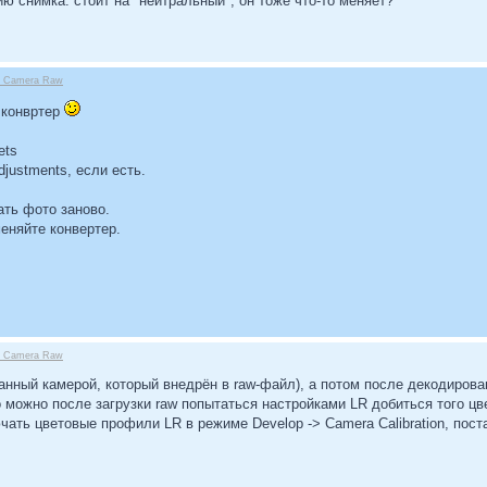
ю снимка: стоит на "нейтральный", он тоже что-то меняет?
be Camera Raw
 конвртер
ets
justments, если есть.
ать фото заново.
еняйте конвертер.
be Camera Raw
анный камерой, который внедрён в raw-файл), а потом после декодирова
 можно после загрузки raw попытаться настройками LR добиться того цве
чать цветовые профили LR в режиме Develop -> Camera Calibration, пост