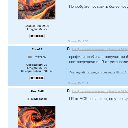
Попробуйте поставить более нову
Сообщения: 2590
Откуда: Минск
27 июн, 10 19:56
Elton12
F.A.Q. Решение проблем c Lightroom и Ado
профили пробывал, получается бо
[
] Читатель
цветопередача в LR от установле
Сообщения: 38
Откуда: Минск
Камера: Nikon d700 x2
Последний раз редактировалось
Elton12
27 июн, 10 20:14
Alex Skill
F.A.Q. Решение проблем c Lightroom и Ado
LR от ACR не зависит, но у них 
[
] Модератор