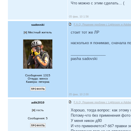
Что можно с этим сделать... (
05 фев, 10 1:56
sadovski
F.A.Q. Решение проблем c Lightroom и Ado
стоит тот же ЛР
[
] Местный житель
насколько я понимаю, сначала по
_________________
pasha sadovski
Сообщения: 1315
Откуда: минск
Камера: пятерка
05 фев, 10 2:00
adik2010
F.A.Q. Решение проблем c Lightroom и Ado
Хорошо, тогда вопрос: как этому
[
] гость
Потому-что без применения фото
Сообщения: 5
У меня никон д80
И что применяется? бб? правки э