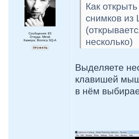
Как открыт
снимков из 
(открываетс
Сообщения: 83
Откуда: Minsk
несколько)
Камера: Bronica SQ-A
Выделяете нес
клавишей мыш
в нём выбирае