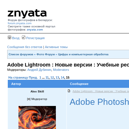
Форум фотографов в Беларуси:
forum.znyata.com
Смотрите также основной портал
фотографов:
znyata.com
Вход
Регистрация
Сообщения без ответов
|
Активные темы
Список форумов
»
Фото Форум
»
Цифра и компьютерная обработка
Adobe Lightroom : Новые версии : Учебные ре
Модераторы:
Андрей Дубинин
,
Moderators
На страницу
Пред.
1
...
11
,
12
,
13
,
14
,
15
Автор
Сообщение
Alex Skill
Adobe Lightroom : Новые версии : Учебные 
Adobe Photosh
[
] Модератор