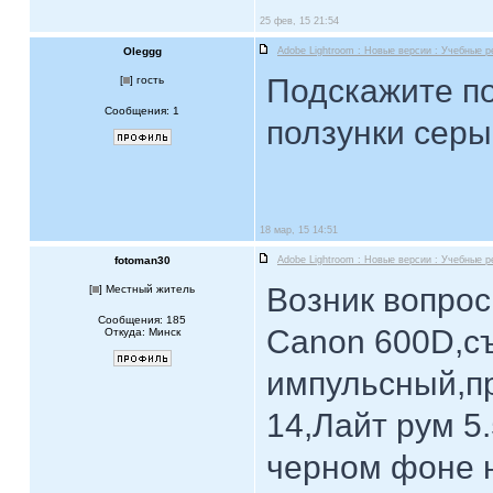
25 фев, 15 21:54
Oleggg
Adobe Lightroom : Новые версии : Учебные 
Подскажите по
[
] гость
Сообщения: 1
ползунки серы
18 мар, 15 14:51
fotoman30
Adobe Lightroom : Новые версии : Учебные 
Возник вопрос
[
] Местный житель
Сообщения: 185
Canon 600D,съ
Откуда: Минск
импульсный,пр
14,Лайт рум 5
черном фоне 