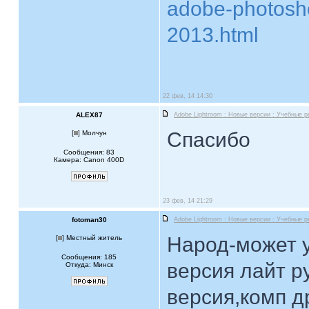
adobe-photosho
2013.html
22 фев, 14 14:30
ALEX87
Adobe Lightroom : Новые версии : Учебные 
Спасибо
[
] Молчун
Сообщения: 83
Камера: Canon 400D
23 фев, 14 21:29
fotoman30
Adobe Lightroom : Новые версии : Учебные 
Народ-может у
[
] Местный житель
Сообщения: 185
версия лайт р
Откуда: Минск
версия,комп д