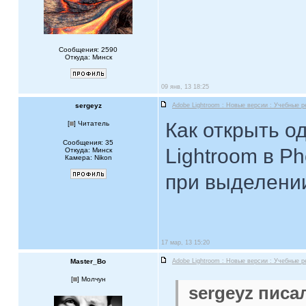
Сообщения: 2590
Откуда: Минск
09 янв, 13 18:25
sergeyz
Adobe Lightroom : Новые версии : Учебные 
Как открыть о
[
] Читатель
Сообщения: 35
Lightroom в P
Откуда: Минск
Камера: Nikon
при выделении
17 мар, 13 15:20
Master_Bo
Adobe Lightroom : Новые версии : Учебные 
[
] Молчун
sergeyz писал