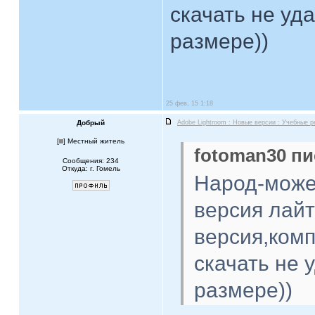
скачать не уд
размере))
25 фев, 15 1:18
Добрый
Adobe Lightroom : Новые версии : Учебные 
[
] Местный житель
fotoman30 пи
Сообщения: 234
Откуда: г. Гомель
Народ-может
версия лайт
версия,комп
скачать не 
размере))