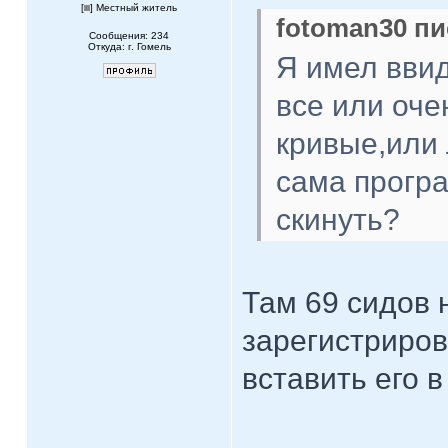
[
] Местный житель
fotoman30 пи
Сообщения: 234
Откуда: г. Гомель
Я имел ввид
все или оче
кривые,или 
сама прогр
скинуть?
Там 69 сидов 
зарегистриров
вставить его в