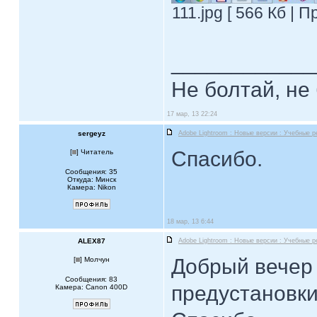
111.jpg [ 566 Кб | 
____________
Не болтай, не
17 мар, 13 22:24
sergeyz
Adobe Lightroom : Новые версии : Учебные 
Спасибо.
[
] Читатель
Сообщения: 35
Откуда: Минск
Камера: Nikon
18 мар, 13 6:44
ALEX87
Adobe Lightroom : Новые версии : Учебные 
Добрый вечер ,
[
] Молчун
Сообщения: 83
предустановки 
Камера: Canon 400D