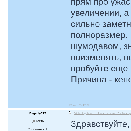
прям про ужас
увеличении, а
сильно замет
полноразмер. 
шумодавом, з
поизменять, п
пробуйте еще 
Причина - кен
22 апр, 15 12:22
Evgeniy777
Adobe Lightroom : Новые версии : Учебные 
Здравствуйте,
[
] гость
Сообщения: 1