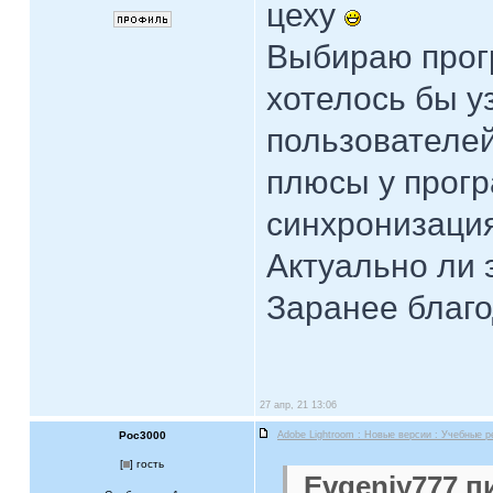
цеху
Выбираю прог
хотелось бы у
пользователей
плюсы у прогр
синхронизаци
Актуально ли 
Заранее благо
27 апр, 21 13:06
Poc3000
Adobe Lightroom : Новые версии : Учебные 
[
] гость
Evgeniy777 п