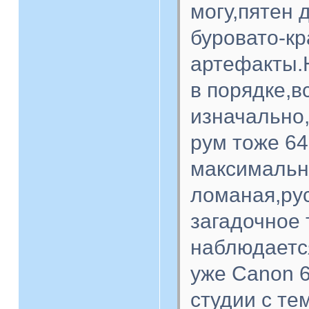
могу,пятен 
буровато-к
артефакты.
в порядке,в
изначально,
рум тоже 6
максимальн
ломаная,ру
загадочное 
наблюдается
уже Canon 6
студии с те