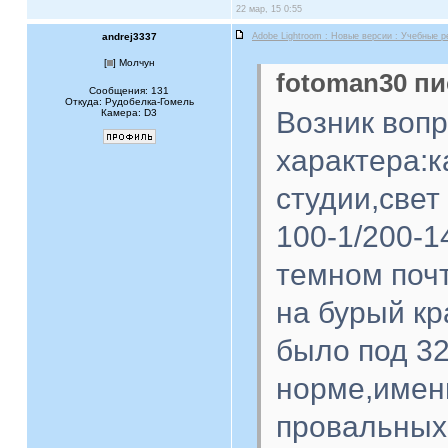
22 мар, 15 0:55
andrej3337
Adobe Lightroom : Новые версии : Учебные 
[
] Молчун
fotoman30 пи
Сообщения: 131
Откуда: Рудобелка-Гомель
Возник воп
Камера: D3
характера:
студии,све
100-1/200-1
темном поч
на бурый кр
было под 32
норме,имен
провальных 