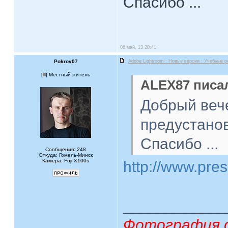
Спасибо ...
08 май, 13 20:41
Pokrov07
Adobe Lightroom : Новые версии : Учебные 
[
] Местный житель
ALEX87 писал
Добрый вече
предустановк
Спасибо ...
Сообщения: 248
Откуда: Гомель-Минск
Камера: Fuji X100s
http://www.pre
____________
Фотография 