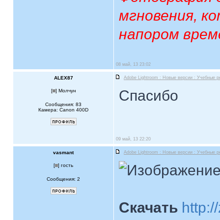
мгновения, к
напором врем
08 май, 13 23:02
ALEX87
Adobe Lightroom : Новые версии : Учебные 
Спасибо
[
] Молчун
Сообщения: 83
Камера: Canon 400D
09 май, 13 22:20
vasmant
Adobe Lightroom : Новые версии : Учебные 
[
] гость
Сообщения: 2
Скачать
http: