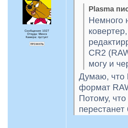
Plasma пис
Немного 
ковертер
Сообщения: 1027
Откуда: Минск
Камера: пустует
редактир
CR2 (RAW
могу и че
Думаю, что
формат RAW
Потому, что
перестанет 