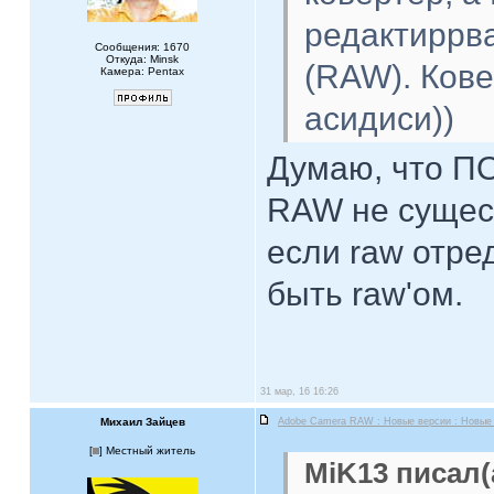
редактиррв
Сообщения: 1670
Откуда: Minsk
(RAW). Кове
Камера: Pentax
асидиси))
Думаю, что П
RAW не сущест
если raw отре
быть raw'ом.
31 мар, 16 16:26
Михаил Зайцев
Adobe Camera RAW : Новые версии : Новые
[
] Местный житель
MiK13 писал(