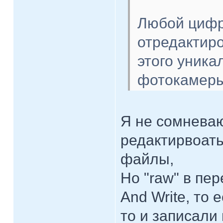
Любой цифр
отредактиро
этого уника
фотокамеры
Я не сомневаю
редактирвоать
файлы,
Но "raw" в пе
And Write, то 
то и записали