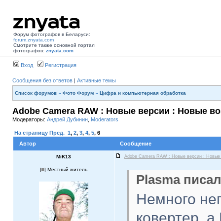
Форум фотографов в Беларуси:
forum.znyata.com
Смотрите также основной портал
фотографов:
znyata.com
Вход
Регистрация
Сообщения без ответов
|
Активные темы
Список форумов
»
Фото Форум
»
Цифра и компьютерная обработка
Adobe Camera RAW : Новые версии : Новые в
Модераторы:
Андрей Дубинин
,
Moderators
На страницу
Пред.
1
,
2
,
3
,
4
,
5
,
6
Автор
Сообщение
MiK13
Adobe Camera RAW : Новые версии : Новые
[
] Местный житель
Plasma писал
Немного не
ковертер, а