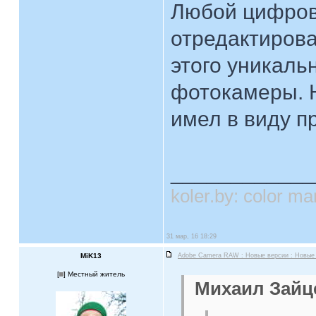
Любой цифров
отредактирова
этого уникаль
фотокамеры. Н
имел в виду п
____________
koler.by: color 
31 мар, 16 18:29
MiK13
Adobe Camera RAW : Новые версии : Новые
[
] Местный житель
Михаил Зайце