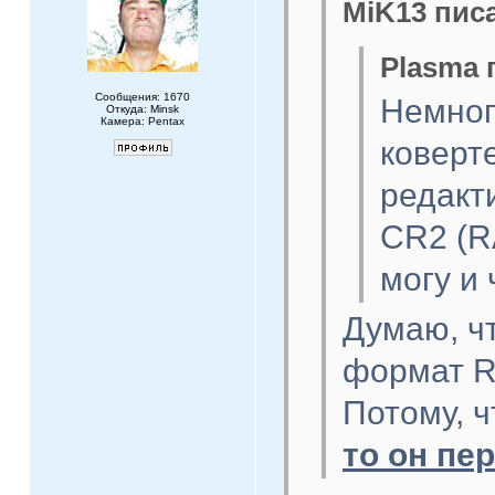
MiK13 писа
Plasma 
Сообщения: 1670
Немног
Откуда: Minsk
Камера: Pentax
коверт
редакт
CR2 (R
могу и 
Думаю, ч
формат R
Потому, 
то он пе