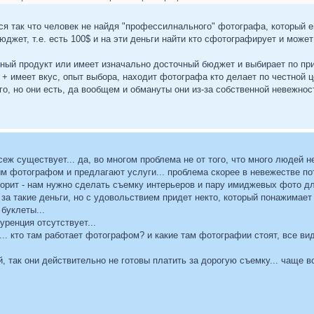
ся так что человек не найдя "профессилнального" фотографа, который 
юджет, т.е. есть 100$ и на эти деньги найти кто сфотографирует и може
енный продукт или имеет изначально досточный бюджет и выбирает по пр
+ имеет вкус, опыт выбора, находит фотографа кто делает по честной ц
о, но они есть, да вообщем и обмануты они из-за собственной невежнос
всеж существует... да, во многом проблема не от того, что много люде
 фотографом и предлагают услуги... проблема скорее в невежестве пот
орит - нам нужно сделать съемку интерьеров и пару имиджевых фото для 
а такие деньги, но с удовольствием придет некто, который понажимает 
 буклеты...
уренция отсутствует...
.. кто там работает фотографом? и какие там фотографии стоят, все ви
, так они действительно не готовы платить за дорогую съемку... чаще вс