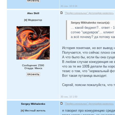
30 сен, 10 0:24
Alex Skill
"Профессиональных" фотографов развелось
[
] Модератор
Sergey Mikhalenko писал(а):
... какой бюджет?.. ответ 
сотню "шедевров"... клиент 
а всё почему? да потому как
История понятная, но вот вывод 
Получается, что сейчас плохо сн
А что было бы, если бы она сущ
В любом случае конкуренция не в
Сообщения: 2590
что за те же 100$ делали бы хор
Откуда: Минск
тезис о том, что "нормальный фо
Вот такая путаница выходит.
Сергей, поясни пожалуйста, что 
30 сен, 10 1:00
Sergey Mikhalenko
"Профессиональных" фотографов развелось
я говорил про конкуренцию среди 
[
] Местный житель