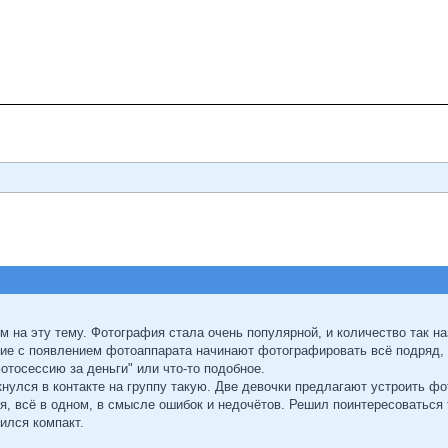
ым на эту тему. Фотография стала очень популярной, и количество так
гие с появлением фотоаппарата начинают фотографировать всё подряд, и
отосессию за деньги" или что-то подобное.
кнулся в контакте на группу такую. Две девочки предлагают устроить 
я, всё в одном, в смысле ошибок и недочётов. Решил поинтересоваться 
вился компакт.