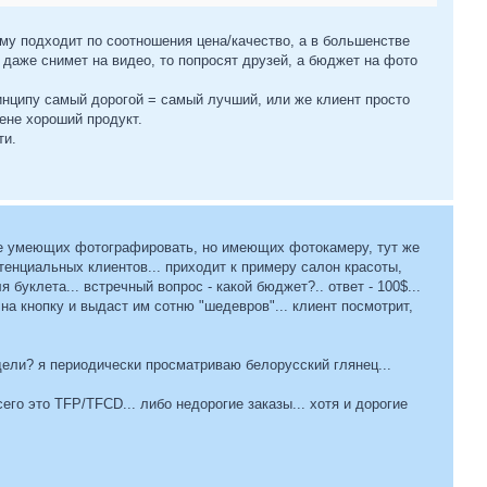
ему подходит по соотношения цена/качество, а в большенстве
т даже снимет на видео, то попросят друзей, а бюджет на фото
инципу самый дорогой = самый лучший, или же клиент просто
ене хороший продукт.
ти.
й не умеющих фотографировать, но имеющих фотокамеру, тут же
енциальных клиентов... приходит к примеру салон красоты,
буклета... встречный вопрос - какой бюджет?.. ответ - 100$...
на кнопку и выдаст им сотню "шедевров"... клиент посмотрит,
дели? я периодически просматриваю белорусский глянец...
его это TFP/TFCD... либо недорогие заказы... хотя и дорогие