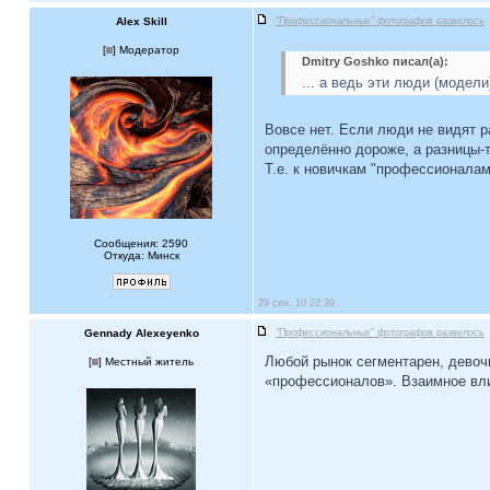
Alex Skill
"Профессиональных" фотографов развелось
[
] Модератор
Dmitry Goshko писал(а):
... а ведь эти люди (моде
Вовсе нет. Если люди не видят р
определённо дороже, а разницы-т
Т.е. к новичкам "профессионалам
Сообщения: 2590
Откуда: Минск
29 сен, 10 22:39
Gennady Alexeyenko
"Профессиональных" фотографов развелось
Любой рынок сегментарен, девоч
[
] Местный житель
«профессионалов». Взаимное влия