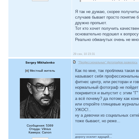
Я так не думаю, скорее получить
случаев бывает просто понятие б
дружно пропьют.
Тот кто хочет получить качеств
основательно подошел к вопросу 
Реально обманутых очень не мног
29 сен, 10 23:31
Sergey Mikhalenko
"Профессиональных" фотографов развелось
Как по мне, так проблема такая 
[
] Местный житель
называют себя профессиональным
фитнес центр, или ресторан и гов
нормальный фотограф не пойдет з
покривится и выпустит с этим "Г"
а всё почему? да потому как конк
или откройте глянцевые журналы.
УЖОС!..
ну а девочки из социальных сетей
тоже бывают, но реже...
Сообщения: 5369
Откуда: Vilnius
_________________
Камера: Canon
дорогу осилит идущий...