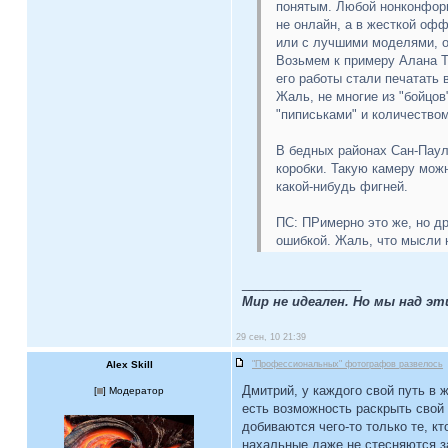
понятым. Любой нонконформ
не онлайн, а в жесткой офф
или с лучшими моделями, он
Возьмем к примеру Алана Та
его работы стали печатать 
Жаль, не многие из "бойцо
"пиписьками" и количество
В бедных районах Сан-Паулу
коробки. Такую камеру мож
какой-нибудь фигней.
ПС: ПРимерно это же, но др
ошибкой. Жаль, что мысли 
_________________
Мир не идеален. Но мы над э
29 сен, 10 21:39
Alex Skill
"Профессиональных" фотографов развелось
Дмитрий, у каждого свой путь в ж
[
] Модератор
есть возможность раскрыть свой
добиваются чего-то только те, к
нахальные даже не стесняются з