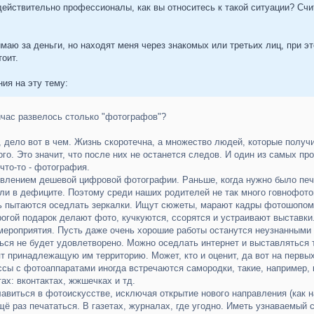
ействительно профессионалы, как вы относитесь к такой ситуации? Счит
имаю за деньги, но находят меня через знакомых или третьих лиц, при эт
тоит.
ния на эту тему:
йчас развелось столько "фотографов"?
 дело вот в чем. Жизнь скоротечна, а множество людей, которые получ
го. Это значит, что после них не останется следов. И один из самых пр
 что-то - фотография.
влением дешевой цифровой фотографии. Раньше, когда нужно было печа
и в дефиците. Поэтому среди наших родителей не так много говнофото
нь пытаются оседлать зеркалки. Ищут сюжеты, марают кадры фотошопом
огой подарок делают фото, кучкуются, ссорятся и устраивают выставки.
ероприятия. Пусть даже очень хорошие работы останутся неузнанными в 
ся не будет удовлетворено. Можно оседлать интернет и выставляться та
т принадлежащую им территорию. Может, кто и оценит, да вот на первых
ссы с фотоаппаратами иногда встречаются самородки, такие, например, к
ах: вконтактах, жжшечках и тд.
виться в фотоискусстве, исключая открытие нового направления (как н
щё раз печататься. В газетах, журналах, где угодно. Иметь узнаваемый 