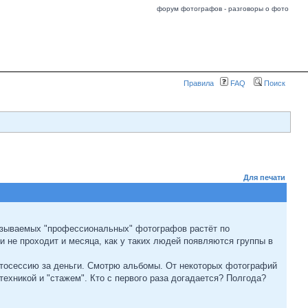
форум фотографов - разговоры о фото
Правила
FAQ
Поиск
Для печати
 называемых "профессиональных" фотографов растёт по
 не проходит и месяца, как у таких людей появляются группы в
фотосессию за деньги. Смотрю альбомы. От некоторых фотографий
техникой и "стажем". Кто с первого раза догадается? Полгода?