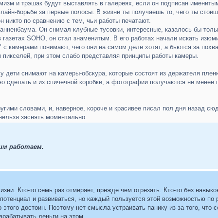
изм и трэшак будут выставлять в галереях, если он подписан именитым
лайн-борьбе за первые полосы. В жизни ты получаешь то, чего ты стоиш
 никто по сравнению с тем, чьи работы печатают.
нненбаума. Он снимал клубные тусовки, интересные, казалось бы только
в газетах SOHO, он стал знаменитым. В его работах начали искать изюми
в" с камерами понимают, чего они на самом деле хотят, а бьются за по
м пикселей, при этом слабо представляя принципы работы камеры.
 дети снимают на камеры-обскура, которые состоят из держателя пленк
но сделать и из спичечной коробки, а фотографии получаются не менее
угими словами, и, наверное, короче и красивее писал пол дня назад сюд
нельзя заснять моментально.
тим работаем.
изни. Кто-то семь раз отмеряет, прежде чем отрезать. Кто-то без навыко
 потенциал и развиваться, но каждый пользуется этой возможностью по
то этого достоин. Поэтому нет смысла устраивать панику из-за того, чт
арабатывать деньги на этом.