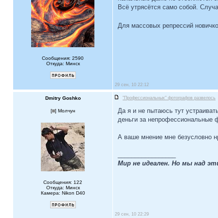
Всё утрясётся само собой. Случа
Для массовых репрессий новичко
Сообщения: 2590
Откуда: Минск
29 сен, 10 22:12
Dmitry Goshko
"Профессиональных" фотографов развелось
Да я и не пытаюсь тут устраиват
[
] Молчун
деньги за непрофессиональные ф
А ваше мнение мне безусловно нр
_________________
Мир не идеален. Но мы над э
Сообщения: 122
Откуда: Минск
Камера: Nikon D40
29 сен, 10 22:29