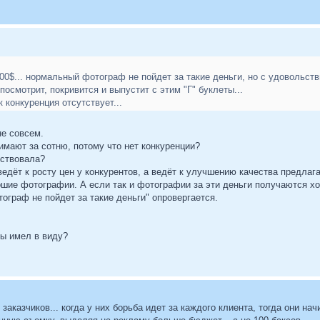
- 100$... нормальный фотограф не пойдет за такие деньги, но с удовольс
посмотрит, покривится и выпустит с этим "Г" буклеты...
 конкуренция отсутствует...
не совсем.
имают за сотню, потому что нет конкуренции?
ествовала?
едёт к росту цен у конкурентов, а ведёт к улучшению качества предлаг
ошие фотографии. А если так и фотографии за эти деньги получаются хо
тограф не пойдет за такие деньги" опровергается.
ты имел в виду?
заказчиков... когда у них борьба идет за каждого клиента, тогда они н