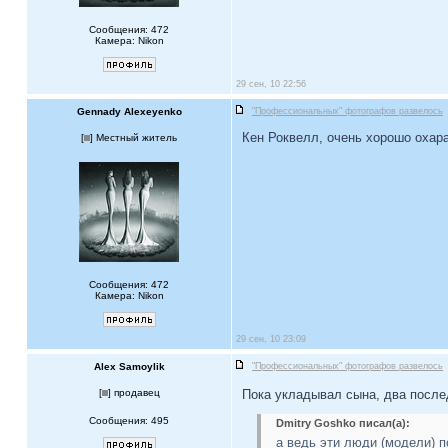
Сообщения: 472
Камера: Nikon
29 сен, 10 22:56
Gennady Alexeyenko
"Профессиональных" фотографов развелось
Кен Роквелл, очень хорошо охар
[
] Местный житель
Сообщения: 472
Камера: Nikon
29 сен, 10 23:09
Alex Samoylik
"Профессиональных" фотографов развелось
[
] продавец
Пока укладывал сына, два послед
Сообщения: 495
Dmitry Goshko писал(а):
а ведь эти люди (модели) 