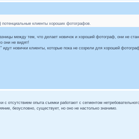
ли) потенциальные клиенты хороших фотографов.
азницы между тем, что делает новичок и хороший фотограф, они не стан
о они не видят!
" идут новички клиенты, которые пока не созрели для хорошей фотогра
ки с отсутствием опыта съемки работают с сегментом нетребовательного
ние, безусловно, существует, но оно не настолько значимо.