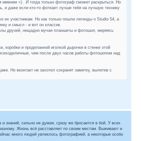
 именем =) . И тогда только фотограф сможет раскрыться. Но
ь, и даже если кто-то фоткает лучше тебя на лучшую технику
 их участникам. Но как только пошли легенды о Studio 54, а
нку и смысл - и вот он классик.
хвалы друзей, нещадно мучая планшеты и фотошоп, меряясь
и, коробки и проделанной иголкой дырочки в стенке этой
 психоделичные, чем после двух часов работы фотошопом над
аже. Но вконтакт не захотел сохранят заметку, вылетев с
в и знаний, сильно не думая, сразу же бросается в бой. У всех
 разному. Жизнь всё расставляет по своим местам. Выживают и
о сейчас много людей увлеклось фотографией, а некоторые особо