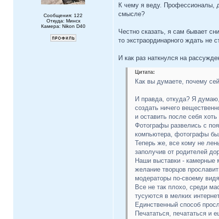
К чему я веду. Профессионалы, д
смысле?
Сообщения: 122
Откуда: Минск
Камера: Nikon D40
Честно сказать, я сам бывает сн
то экстраординарного ждать не с
И как раз наткнулся на рассужде
Цитата:
Как вы думаете, почему се
И правда, откуда? Я думаю,
создать ничего вещественно
и оставить после себя хоть
Фотографы развелись с поя
компьютера, фотографы был
Теперь же, все кому не ле
заполучив от родителей дор
Наши выставки - камерные м
желание творцов прославить
модераторы по-своему видя
Все не так плохо, среди ма
тусуются в мелких интернет
Единственный способ просла
Печататься, печататься и е