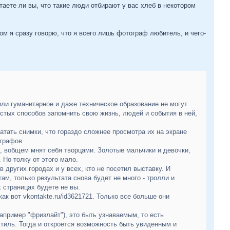
аете ли вы, что такие люди отбирают у вас хлеб в некотором
ом я сразу говорю, что я всего лишь фотограф любитель, и чего-
или гуманитарное и даже техническое образование не могут
остых способов запомнить свою жизнь, людей и события в ней,
тать снимки, что гораздо сложнее просмотра их на экране
графов.
, вобщем мнят себя творцами. Золотые мальчики и девочки,
 Но толку от этого мало.
других городах и у всех, кто не посетил выставку. И
м, только результата снова будет не много - тролли и
 страницах будете не вы.
ак вот vkontakte.ru/id3621721. Только все больше они
апример "фризлайт"), это быть узнаваемым, то есть
стиль. Тогда и откроется возможность быть увиденным и