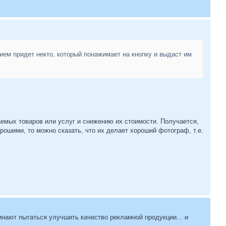
твием придет некто, который понажимает на кнопку и выдаст им
аемых товаров или услуг и снижению их стоимости. Получается,
рошими, то можно сказать, что их делает хороший фотограф, т.е.
ачинают пытаться улучшить качество рекламной продукции... и