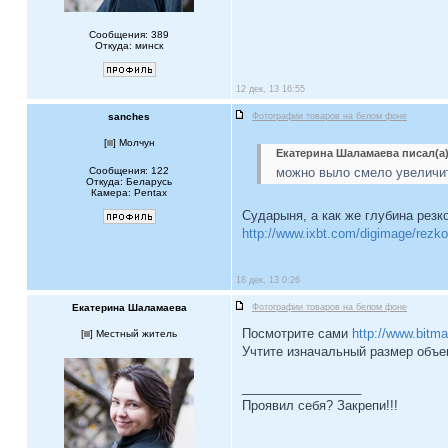
Сообщения: 389
Откуда: минск
12 дек, 13 16:55
sanches
Фотографии товаров на белом фоне
[
] Молчун
Екатерина Шаламаева писал(а)
Сообщения: 122
можно выло смело увеличит
Откуда: Беларусь
Камера: Pentax
Сударыня, а как же глубина резк
http://www.ixbt.com/digimage/rezk
18 дек, 13 0:26
Екатерина Шаламаева
Фотографии товаров на белом фоне
Посмотрите сами
http://www.bitmap
[
] Местный житель
Учтите изначальный размер объек
_________________
Проявил себя? Закрепи!!!