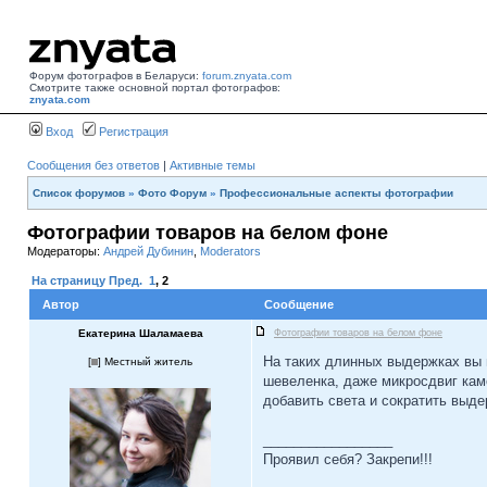
Форум фотографов в Беларуси:
forum.znyata.com
Смотрите также основной портал фотографов:
znyata.com
Вход
Регистрация
Сообщения без ответов
|
Активные темы
Список форумов
»
Фото Форум
»
Профессиональные аспекты фотографии
Фотографии товаров на белом фоне
Модераторы:
Андрей Дубинин
,
Moderators
На страницу
Пред.
1
,
2
Автор
Сообщение
Екатерина Шаламаева
Фотографии товаров на белом фоне
На таких длинных выдержках вы 
[
] Местный житель
шевеленка, даже микросдвиг каме
добавить света и сократить выд
_________________
Проявил себя? Закрепи!!!