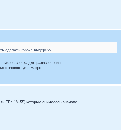
ть сделать короче выдержку...
звольте ссылочка для развелечения
ите вариант дял макро.
ть EFs 18--55) которым снималось вначале...