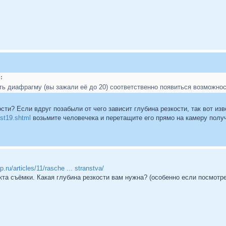
:
ь диафрагму (вы зажали её до 20) соответственно появиться возможнос
ости? Если вдруг позабыли от чего зависит глубина резкости, так вот и
ost19.shtml
возьмите человечека и перетащите его прямо на камеру получ
.ru/articles/11/rasche ... stranstva/
та съёмки. Какая глубина резкости вам нужна? (особенно если посмотре