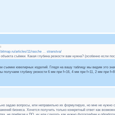
:
bitmap.ru/articles/11/rasche ... stranstva/
объекта съёмки. Какая глубина резкости вам нужна? (особенно если пос
ри съемке ювелирных изделий. Глядя на вашу таблицу мы видим это зна
ы получаем глубину резкости 6 мм при f=16, 4 мм при f=11, 2 мм при f
льно задаю вопросы, или неправильно их формулирую, но мне не нужно 
ражений бизнеса. Хочется получить только конкретный ответ как возмож
ва, не прибегая к ПО, ну или сделать как нужно фотографии и обработа