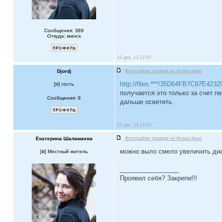
Сообщения: 389
Откуда: минск
12 дек, 13 12:57
Djordj
Фотографии товаров на белом фоне
http://files.***/35D64FB7C97E42
[
] гость
получается это только за счет п
Сообщения: 9
дальше осветить.
12 дек, 13 13:03
Екатерина Шаламаева
Фотографии товаров на белом фоне
можно выло смело увеличить диа
[
] Местный житель
_________________
Проявил себя? Закрепи!!!