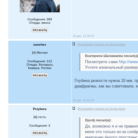
Сообщения: 389
Откуда: минск
18 дек, 13 20:23
sanches
Фотографии товаров на белом фоне
[
] Молчун
Екатерина Шаламаева писал(а)
Сообщения: 122
Посмотрите сами
http://www.
Откуда: Беларусь
Учтите изначальный размер 
Камера: Pentax
Глубина резкости нужна 10 мм, п
диафрагмы, как вы советовали, м
19 дек, 13 14:23
Przybora
Фотографии товаров на белом фоне
[
] гость
Djordj писал(а):
Сообщения: 3
Да, возможно я и не прави
меня это только из-за сооб
имитацию белого пространст