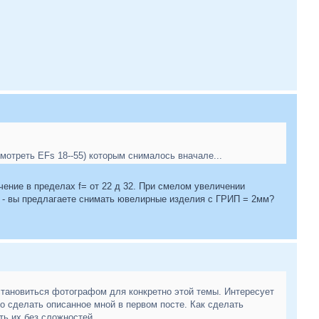
мотреть EFs 18--55) которым снималось вначале...
чение в пределах f= от 22 д 32. При смелом увеличении
=8 - вы предлагаете снимать ювелирные изделия с ГРИП = 2мм?
становиться фотографом для конкретно этой темы. Интересует
но сделать описанное мной в первом посте. Как сделать
ть их без сложностей.