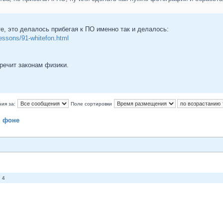
те, это делалось прибегая к ПО именно так и делалось:
lessons/91-whitefon.html
речит законам физики.
ия за:
Поле сортировки
м фоне
 4