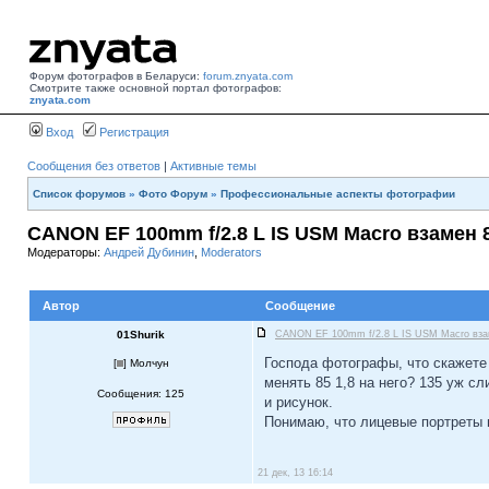
Форум фотографов в Беларуси:
forum.znyata.com
Смотрите также основной портал фотографов:
znyata.com
Вход
Регистрация
Сообщения без ответов
|
Активные темы
Список форумов
»
Фото Форум
»
Профессиональные аспекты фотографии
CANON EF 100mm f/2.8 L IS USM Macro взамен 8
Модераторы:
Андрей Дубинин
,
Moderators
Автор
Сообщение
01Shurik
CANON EF 100mm f/2.8 L IS USM Macro взам
Господа фотографы, что скажете
[
] Молчун
менять 85 1,8 на него? 135 уж сл
Сообщения: 125
и рисунок.
Понимаю, что лицевые портреты н
21 дек, 13 16:14