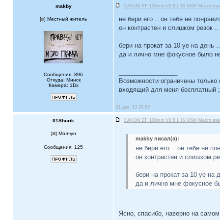
makby
CANON EF 100mm f/2.8 L IS USM Macro взам
не бери его .. он тебе не понравит
[
] Местный житель
он контрастен и слишком резок ..
бери на прокат за 10 уе на день 
да и лично мне фокусное было не
_________________
Сообщения: 896
Откуда: Минск
Возможности ограничены только
Камера: 1Dx
входящий для меня бесплатный ;)
21 дек, 13 20:53
01Shurik
CANON EF 100mm f/2.8 L IS USM Macro взам
[
] Молчун
makby писал(а):
Сообщения: 125
не бери его .. он тебе не по
он контрастен и слишком ре
бери на прокат за 10 уе на 
да и лично мне фокусное бы
Ясно, спасибо, наверно на самом 