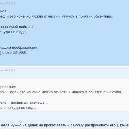
ен 85 1,8 ?
ься .
 если это конечно можно отнести к минусу в понятии обьектива..
.. поснимай поймешь ..
 туда не сюда ..
 нашим воображением.
 8-029-6349991
ен 85 1,8 ?
нравиться .
зок .. если это конечно можно отнести к минусу в понятии обьектива..
день .. поснимай поймешь ..
ло не туда не сюда ..
деле нужно на денек на прокат взять и самому распробовать его ), как-т