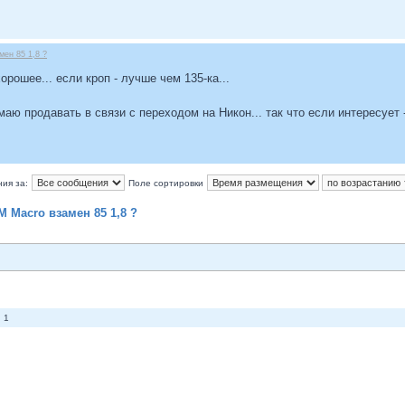
ен 85 1,8 ?
рошее... если кроп - лучше чем 135-ка...
умаю продавать в связи с переходом на Никон... так что если интересуе
ия за:
Поле сортировки
M Macro взамен 85 1,8 ?
 1