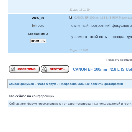
22 дек, 13 11:59
AleX_89
CANON EF 100mm f/2.8 L IS USM Macro взам
отличный портретник! фокусное хо
[
] гость
Сообщения: 2
у самого такой есть... правда, д
23 дек, 13 0:01
Показать сообщен
CANON EF 100mm f/2.8 L IS US
Список форумов
»
Фото Форум
»
Профессиональные аспекты фотографии
Кто сейчас на конференции
Сейчас этот форум просматривают: нет зарегистрированных пользователей и гости: