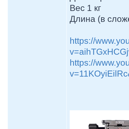
Вес 1 кг
Длина (в слож
https://www.yo
v=aihTGxHCGj
https://www.yo
v=11KOyiEilRc