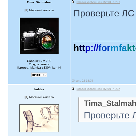
Tima_Stalmahov
Штатив карбон Sirui R2204+K-20X
Проверьте Л
[
] Местный житель
____________
h
tt
p://
for
mfa
kt
Сообщения: 230
Откуда: минск
Камера: Mamiya c330/nikon f4
05 сен, 22 18:05
kalitva
Штатив карбон Sirui R2204+K-20X
[
] Местный житель
Tima_Stalmah
Проверьте