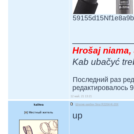
59155d15Nf1e8a9b5.
____________
Hrošaj niama, 
Kab ubačyć tre
Последний раз ре
редактировалось 9 
12 май, 21 13:21
kalitva
Штатив карбон Sirui R2204+K-20X
up
[
] Местный житель