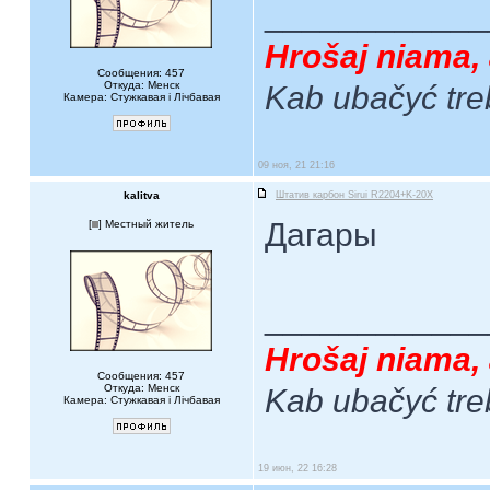
____________
Hrošaj niama, 
Сообщения: 457
Откуда: Менск
Kab ubačyć tre
Камера: Стужкавая i Лічбавая
09 ноя, 21 21:16
kalitva
Штатив карбон Sirui R2204+K-20X
Дагары
[
] Местный житель
____________
Hrošaj niama, 
Сообщения: 457
Откуда: Менск
Kab ubačyć tre
Камера: Стужкавая i Лічбавая
19 июн, 22 16:28