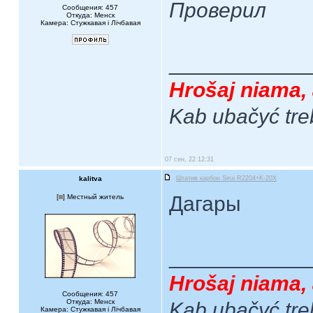
Проверил
Сообщения: 457
Откуда: Менск
Камера: Стужкавая i Лічбавая
____________
Hrošaj niama, 
Kab ubačyć tre
07 сен, 22 12:31
kalitva
Штатив карбон Sirui R2204+K-20X
Дагары
[
] Местный житель
____________
Hrošaj niama, 
Сообщения: 457
Откуда: Менск
Kab ubačyć tre
Камера: Стужкавая i Лічбавая