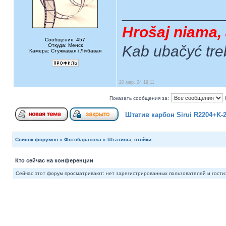
____________
Hrošaj niama, 
Сообщения: 457
Откуда: Менск
Kab ubačyć tre
Камера: Стужкавая i Лічбавая
20 мар, 24 19:11
Показать сообщения за:
Штатив карбон Sirui R2204+K-
Список форумов
»
Фотобарахола
»
Штативы, стойки
Кто сейчас на конференции
Сейчас этот форум просматривают: нет зарегистрированных пользователей и гости: