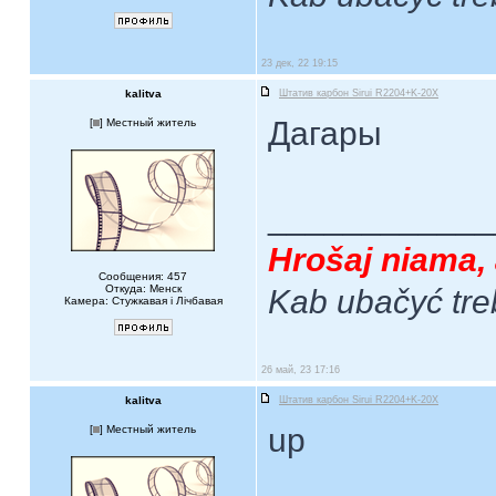
23 дек, 22 19:15
kalitva
Штатив карбон Sirui R2204+K-20X
Дагары
[
] Местный житель
____________
Hrošaj niama, 
Сообщения: 457
Откуда: Менск
Kab ubačyć tre
Камера: Стужкавая i Лічбавая
26 май, 23 17:16
kalitva
Штатив карбон Sirui R2204+K-20X
up
[
] Местный житель