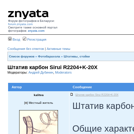
Форум фотографов в Беларуси:
forum.znyata.com
Смотрите также основной портал
фотографов:
znyata.com
Вход
Регистрация
Сообщения без ответов
|
Активные темы
Список форумов
»
Фотобарахола
»
Штативы, стойки
Штатив карбон Sirui R2204+K-20X
Модераторы:
Андрей Дубинин
,
Moderators
Автор
Сообщение
kalitva
Штатив карбон Sirui R2204+K-20X
Штатив карбон
[
] Местный житель
Общие характ