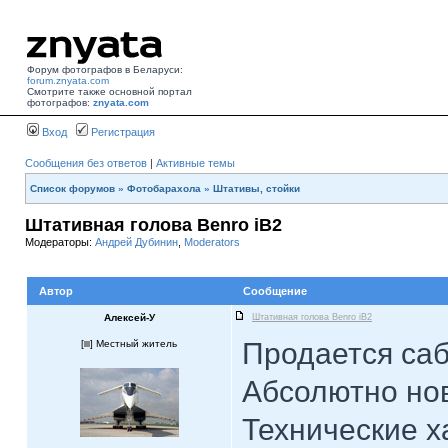
Форум фотографов в Беларуси:
forum.znyata.com
Смотрите также основной портал
фотографов:
znyata.com
Вход
Регистрация
Сообщения без ответов
|
Активные темы
Список форумов
»
Фотобарахола
»
Штативы, стойки
Штативная голова Benro iB2
Модераторы:
Андрей Дубинин
,
Moderators
Автор
Сообщение
Алексей-У
Штативная голова Benro iB2
Продается саб
[
] Местный житель
Абсолютно но
Технические х