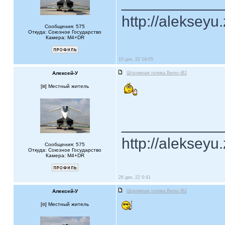
____________
http://alekseyu
Сообщения: 575
Откуда: Союзное Государство
Камера: M4+DR
10 дек, 22 19:05
Алексей-У
Штативная голова Benro iB2
[
] Местный житель
____________
http://alekseyu
Сообщения: 575
Откуда: Союзное Государство
Камера: M4+DR
26 дек, 22 0:41
Алексей-У
Штативная голова Benro iB2
[
] Местный житель