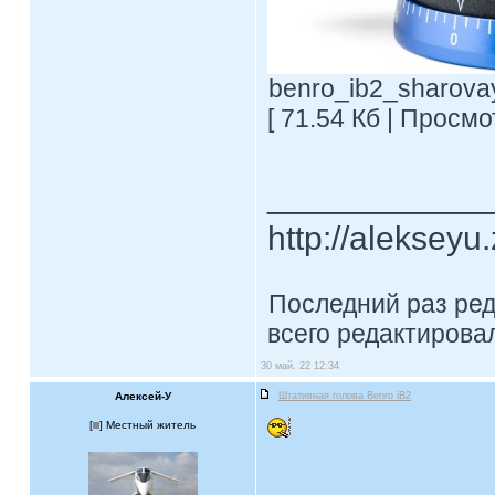
benro_ib2_sharova
[ 71.54 Кб | Просмо
____________
http://alekseyu
Последний раз ре
всего редактировал
30 май, 22 12:34
Алексей-У
Штативная голова Benro iB2
[
] Местный житель