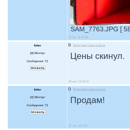
SAM_7763.JPG [ 58.
14 окт, 18 15:19
folter
Фотосумки Canon и Sacar
Цены скинул.
[
] Молчун
Сообщения: 72
06 ноя, 18 16:02
folter
Фотосумки Canon и Sacar
Продам!
[
] Молчун
Сообщения: 72
15 сен, 19 9:39