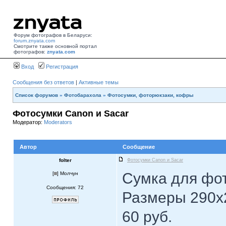
Форум фотографов в Беларуси:
forum.znyata.com
Смотрите также основной портал
фотографов:
znyata.com
Вход
Регистрация
Сообщения без ответов
|
Активные темы
Список форумов
»
Фотобарахола
»
Фотосумки, фоторюкзаки, кофры
Фотосумки Canon и Sacar
Модератор:
Moderators
Автор
Сообщение
folter
Фотосумки Canon и Sacar
Сумка для фо
[
] Молчун
Сообщения: 72
Размеры 290х
60 руб.