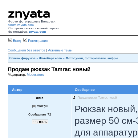
Форум фотографов в Беларуси:
forum.znyata.com
Смотрите также основной портал
фотографов:
znyata.com
Вход
Регистрация
Сообщения без ответов
|
Активные темы
Список форумов
»
Фотобарахола
»
Фотосумки, фоторюкзаки, кофры
Продам рюкзак Tamrac новый
Модератор:
Moderators
Автор
Сообщение
didis
Продам рюкзак Tamrac новый
Рюкзак новый
[
] Молчун
Сообщения: 72
размер 50 см-
для аппаратур