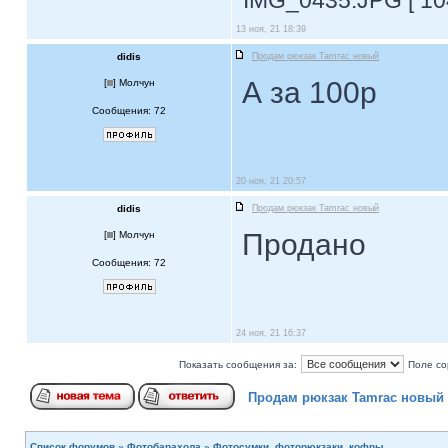
IMG_0435.JPG [ 104
13 ноя, 21 18:39
didis
Продам рюкзак Tamrac новый
А за 100р
[
] Молчун
Сообщения: 72
20 ноя, 21 20:57
didis
Продам рюкзак Tamrac новый
Продано
[
] Молчун
Сообщения: 72
24 ноя, 21 16:37
Показать сообщения за:
Поле со
Продам рюкзак Tamrac новый
Список форумов
»
Фотобарахола
»
Фотосумки, фоторюкзаки, кофры