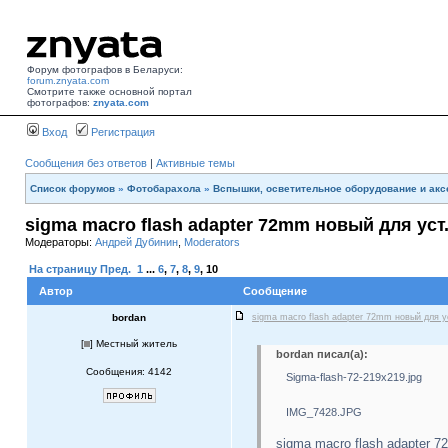
Форум фотографов в Беларуси:
forum.znyata.com
Смотрите также основной портал
фотографов:
znyata.com
Вход
Регистрация
Сообщения без ответов
|
Активные темы
Список форумов
»
Фотобарахола
»
Вспышки, осветительное оборудование и ак
sigma macro flash adapter 72mm новый для уст
Модераторы:
Андрей Дубинин
,
Moderators
На страницу
Пред.
1
...
6
,
7
,
8
,
9
,
10
Автор
Сообщение
bordan
sigma macro flash adapter 72mm новый для у
[
] Местный житель
bordan писал(а):
Сообщения: 4142
Sigma-flash-72-219x219.jpg
IMG_7428.JPG
sigma macro flash adapter 