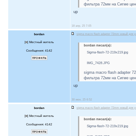
фильтра 72мм на Сигме цена
up
18 апр, 25 7:05
bordan
sigma macro flash adapter 72mm новый для у
[
] Местный житель
bordan писал(а):
Сообщения: 4142
Sigma-flash-72-219x219.jpg
IMG_7428.JPG
sigma macro flash adapter 
фильтра 72мм на Сигме цена
up
30 июн, 25 6:52
bordan
sigma macro flash adapter 72mm новый для у
[
] Местный житель
bordan писал(а):
Сообщения: 4142
Sigma-flash-72-219x219.jpg