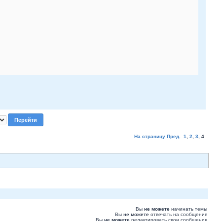
На страницу
Пред.
1
,
2
,
3
,
4
Вы
не можете
начинать темы
Вы
не можете
отвечать на сообщения
Вы
не можете
редактировать свои сообщения