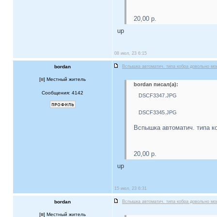
20,00 р.
up
08 июл, 23 6:15
bordan
Вспышка автоматич. типа кобра довольно м
[
] Местный житель
bordan писал(а):
Сообщения: 4142
DSCF3347.JPG
DSCF3345.JPG
Вспышка автоматич. типа к
20,00 р.
up
15 июл, 23 6:31
bordan
Вспышка автоматич. типа кобра довольно м
[
] Местный житель