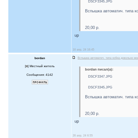
DSCF3345.JPG
Вспышка автоматич. типа к
20,00 р.
up
16 апр, 24 16:45
bordan
Вспышка автоматич. типа кобра довольно м
[
] Местный житель
bordan писал(а):
Сообщения: 4142
DSCF3347.JPG
DSCF3345.JPG
Вспышка автоматич. типа к
20,00 р.
up
26 апр, 24 6:55