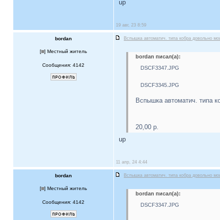
up
19 авг, 23 8:59
bordan
Вспышка автоматич. типа кобра довольно м
[
] Местный житель
bordan писал(а):
Сообщения: 4142
DSCF3347.JPG
DSCF3345.JPG
Вспышка автоматич. типа к
20,00 р.
up
11 апр, 24 4:44
bordan
Вспышка автоматич. типа кобра довольно м
[
] Местный житель
bordan писал(а):
Сообщения: 4142
DSCF3347.JPG