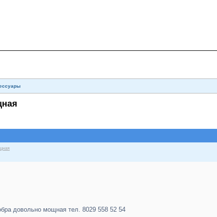
сессуары
щная
ощная
обра довольно мощная тел. 8029 558 52 54