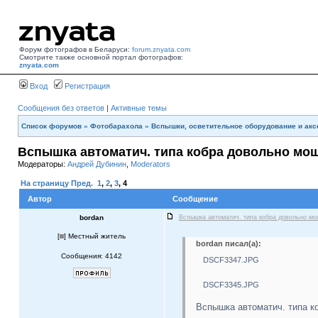
Форум фотографов в Беларуси:
forum.znyata.com
Смотрите также основной портал фотографов:
znyata.com
Вход
Регистрация
Сообщения без ответов
|
Активные темы
Список форумов
»
Фотобарахола
»
Вспышки, осветительное оборудование и ак
Вспышка автоматич. типа кобра довольно мо
Модераторы:
Андрей Дубинин
,
Moderators
На страницу
Пред.
1
,
2
,
3
,
4
Автор
Сообщение
bordan
Вспышка автоматич. типа кобра довольно м
[
] Местный житель
bordan писал(а):
Сообщения: 4142
DSCF3347.JPG
DSCF3345.JPG
Вспышка автоматич. типа к