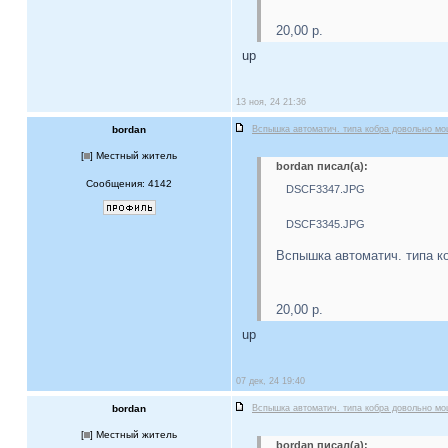
20,00 р.
up
13 ноя, 24 21:36
bordan
Вспышка автоматич. типа кобра довольно м
[
] Местный житель
bordan писал(а):
Сообщения: 4142
DSCF3347.JPG
DSCF3345.JPG
Вспышка автоматич. типа к
20,00 р.
up
07 дек, 24 19:40
bordan
Вспышка автоматич. типа кобра довольно м
[
] Местный житель
bordan писал(а):