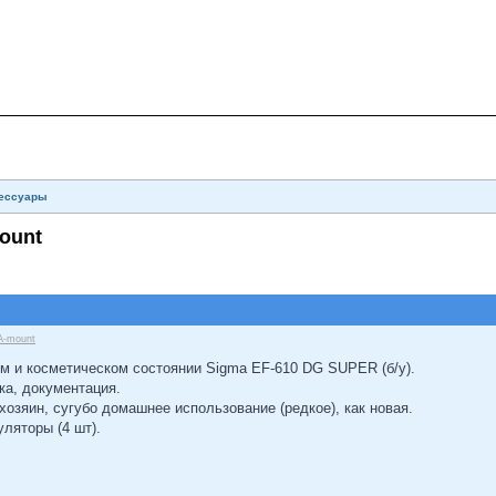
сессуары
ount
A-mount
м и косметическом состоянии Sigma EF-610 DG SUPER (б/у).
ка, документация.
хозяин, сугубо домашнее использование (редкое), как новая.
ляторы (4 шт).