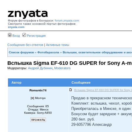
Форум фотографов в Беларуси:
forum.znyata.com
Смотрите также основной портал фотографов:
znyata.com
Вход
Регистрация
Сообщения без ответов
|
Активные темы
Список форумов
»
Фотобарахола
»
Вспышки, осветительное оборудование и ак
Вспышка Sigma EF-610 DG SUPER for Sony A-m
Модераторы:
Андрей Дубинин
,
Moderators
Автор
Сообщение
Romantic74
Вспышка Sigma EF-610 DG SUPER for Sony 
Продаю в прекрасном техническо
[
] Молчун
Комплект: вспышка, чехол, короб
Сообщения: 65
Приобреталась в Минске, я один 
Откуда: Минск
Камера: Sony A850
Бонусом будет зарядное + аккуму
280 бел. руб.
29-6057796 Александр