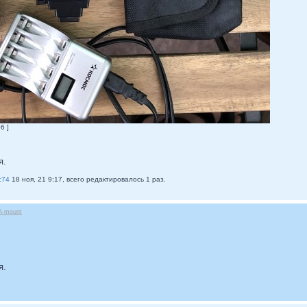
6 ]
я.
c74
18 ноя, 21 9:17, всего редактировалось 1 раз.
A-mount
я.