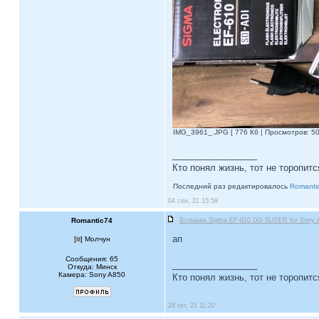
IMG_3961_.JPG [ 776 Кб | Просмотров: 50
_________________
Кто понял жизнь, тот не торопитс
Последний раз редактировалось
Romanti
04 сен, 21 15:59
Romantic74
Вспышка Sigma EF-610 DG SUPER for Sony 
ап
[
] Молчун
Сообщения: 65
_________________
Откуда: Минск
Камера: Sony A850
Кто понял жизнь, тот не торопитс
28 окт, 21 11:20