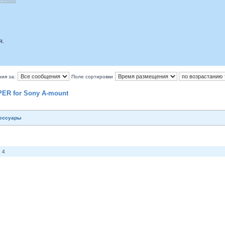
A-mount
я.
ия за:
Поле сортировки
ER for Sony A-mount
сессуары
 4