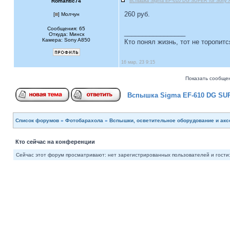
Romantic74
Вспышка Sigma EF-610 DG SUPER for Sony 
260 руб.
[
] Молчун
Сообщения: 65
_________________
Откуда: Минск
Камера: Sony A850
Кто понял жизнь, тот не торопитс
16 мар, 23 9:15
Показать сообщен
Вспышка Sigma EF-610 DG SUP
Список форумов
»
Фотобарахола
»
Вспышки, осветительное оборудование и ак
Кто сейчас на конференции
Сейчас этот форум просматривают: нет зарегистрированных пользователей и гости: