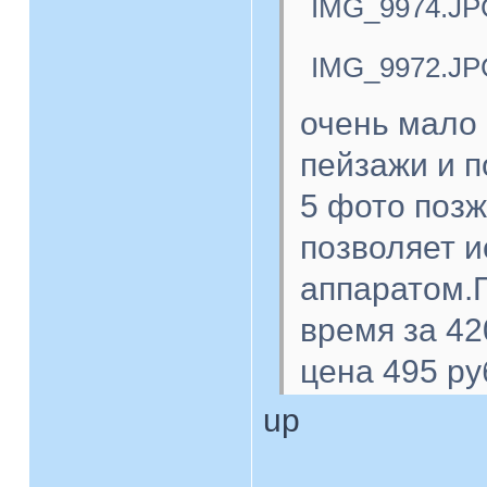
IMG_9974.JP
IMG_9972.JP
очень мало 
пейзажи и п
5 фото поз
позволяет 
аппаратом.П
время за 42
цена 495 ру
up