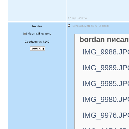
17 апр, 22 6:54
bordan
Вспышка Metz 58 AF-2 digital
[
] Местный житель
bordan писал
Сообщения: 4142
IMG_9988.JP
IMG_9989.JP
IMG_9985.JP
IMG_9980.JP
IMG_9976.JP