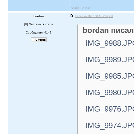
22 апр, 22 7:38
bordan
Вспышка Metz 58 AF-2 digital
[
] Местный житель
bordan писал
Сообщения: 4142
IMG_9988.JP
IMG_9989.JP
IMG_9985.JP
IMG_9980.JP
IMG_9976.JP
IMG_9974.JP