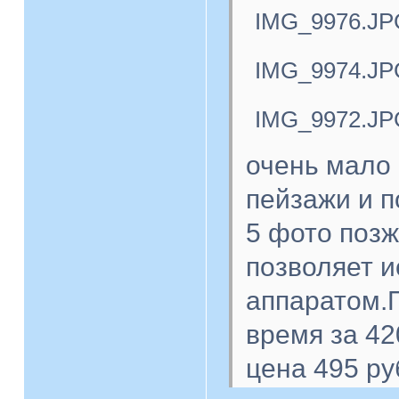
IMG_9976.JP
IMG_9974.JP
IMG_9972.JP
очень мало 
пейзажи и п
5 фото поз
позволяет 
аппаратом.П
время за 42
цена 495 ру