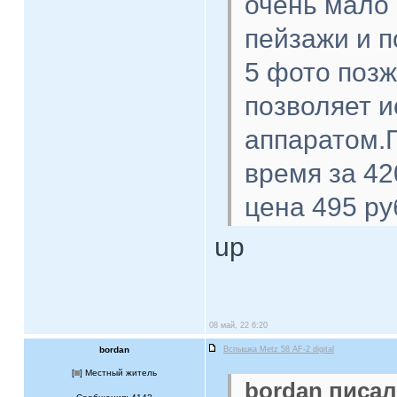
очень мало 
пейзажи и п
5 фото поз
позволяет 
аппаратом.П
время за 42
цена 495 ру
up
08 май, 22 6:20
bordan
Вспышка Metz 58 AF-2 digital
[
] Местный житель
bordan писал