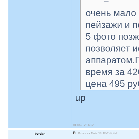
очень мало 
пейзажи и п
5 фото поз
позволяет 
аппаратом.П
время за 42
цена 495 ру
up
01 май, 22 6:02
bordan
Вспышка Metz 58 AF-2 digital