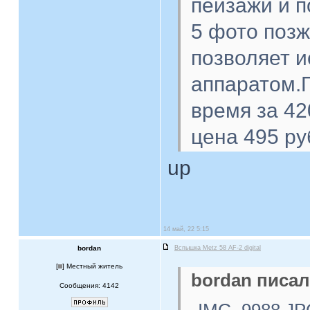
пейзажи и п
5 фото поз
позволяет 
аппаратом.П
время за 42
цена 495 ру
up
14 май, 22 5:15
bordan
Вспышка Metz 58 AF-2 digital
[
] Местный житель
bordan писал
Сообщения: 4142