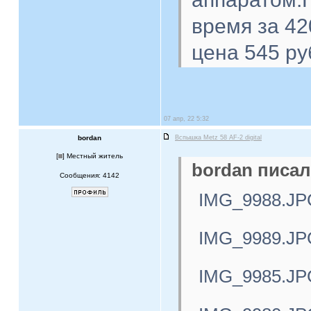
время за 42
цена 545 ру
07 апр, 22 5:32
bordan
Вспышка Metz 58 AF-2 digital
[
] Местный житель
bordan писал
Сообщения: 4142
IMG_9988.JP
IMG_9989.JP
IMG_9985.JP