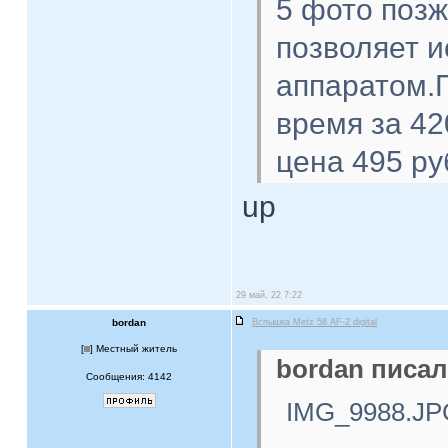
5 фото поз
позволяет 
аппаратом.П
время за 42
цена 495 ру
up
29 май, 22 7:22
bordan
Вспышка Metz 58 AF-2 digital
[
] Местный житель
bordan писал
Сообщения: 4142
IMG_9988.JP