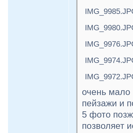
IMG_9985.JP
IMG_9980.JP
IMG_9976.JP
IMG_9974.JP
IMG_9972.JP
очень мало 
пейзажи и п
5 фото поз
позволяет 