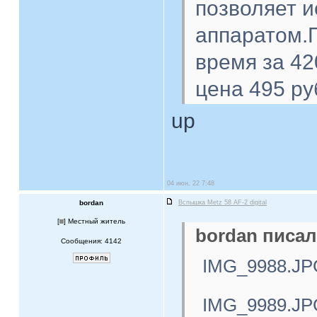
позволяет 
аппаратом.П
время за 42
цена 495 ру
up
04 июн, 22 7:48
bordan
Вспышка Metz 58 AF-2 digital
[
] Местный житель
bordan писал
Сообщения: 4142
IMG_9988.JP
IMG_9989.JP