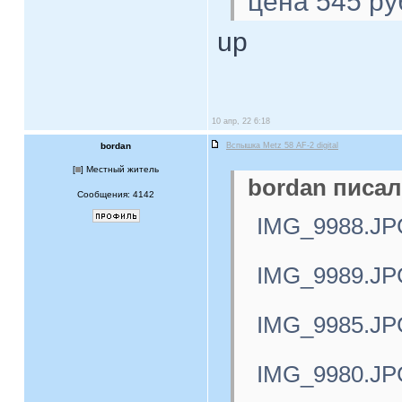
цена 545 ру
up
10 апр, 22 6:18
bordan
Вспышка Metz 58 AF-2 digital
[
] Местный житель
bordan писал
Сообщения: 4142
IMG_9988.JP
IMG_9989.JP
IMG_9985.JP
IMG_9980.JP