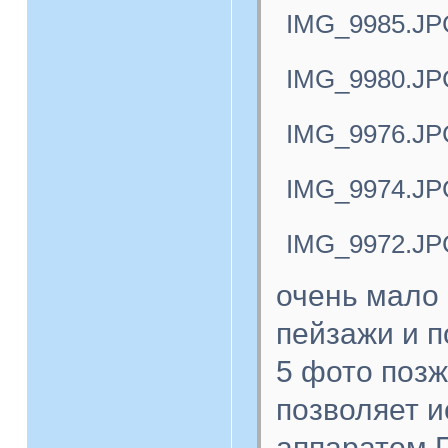
IMG_9985.JP
IMG_9980.JP
IMG_9976.JP
IMG_9974.JP
IMG_9972.JP
очень мало 
пейзажи и п
5 фото поз
позволяет 
аппаратом.П