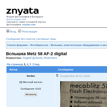
Форум фотографов в Беларуси:
forum.znyata.com
Смотрите также основной портал
фотографов:
znyata.com
Вход
Регистрация
Сообщения без ответов
|
Активные темы
Список форумов
»
Фотобарахола
»
Вспышки, осветительное оборудование и ак
Вспышка Metz 58 AF-2 digital
Модераторы:
Андрей Дубинин
,
Moderators
На страницу
1
,
2
,
3
След.
Автор
Сообщение
bordan
Вспышка Metz 58 AF-2 digital
[
] Местный житель
Сообщения: 4142