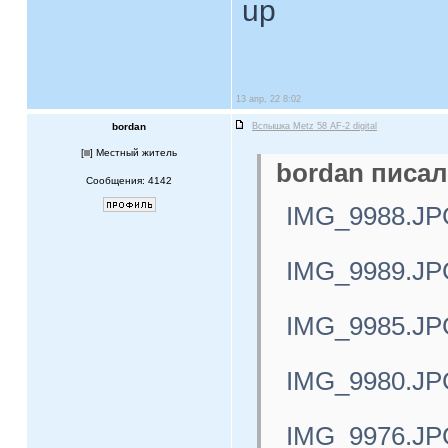
up
13 апр, 22 8:02
bordan
Вспышка Metz 58 AF-2 digital
[
] Местный житель
bordan писал
Сообщения: 4142
IMG_9988.JP
IMG_9989.JP
IMG_9985.JP
IMG_9980.JP
IMG_9976.JP