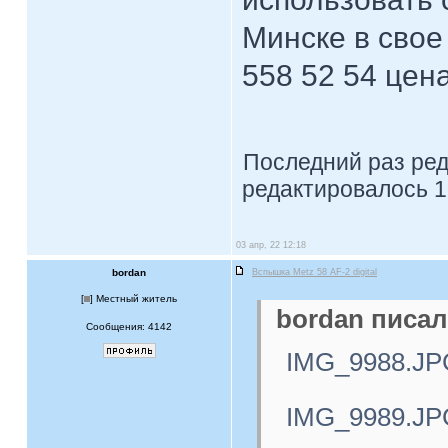
Минске в свое
558 52 54 цен
Последний раз ре
редактировалось 1
03 апр, 22 12:18
bordan
Вспышка Metz 58 AF-2 digital
[
] Местный житель
bordan писал
Сообщения: 4142
IMG_9988.JP
IMG_9989.JP