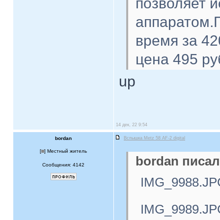
позволяет 
аппаратом.П
время за 42
цена 495 ру
up
14 дек, 22 9:54
bordan
Вспышка Metz 58 AF-2 digital
[
] Местный житель
bordan писал
Сообщения: 4142
IMG_9988.JP
IMG_9989.JP