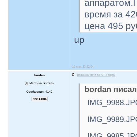
аппаратом.П
время за 42
цена 495 ру
up
19 янв, 23 22:04
bordan
Вспышка Metz 58 AF-2 digital
[
] Местный житель
bordan писал
Сообщения: 4142
IMG_9988.JP
IMG_9989.JP
IMG_9985.JP