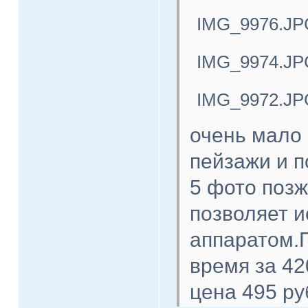
IMG_9976.JP
IMG_9974.JP
IMG_9972.JP
очень мало 
пейзажи и п
5 фото поз
позволяет 
аппаратом.П
время за 42
цена 495 ру