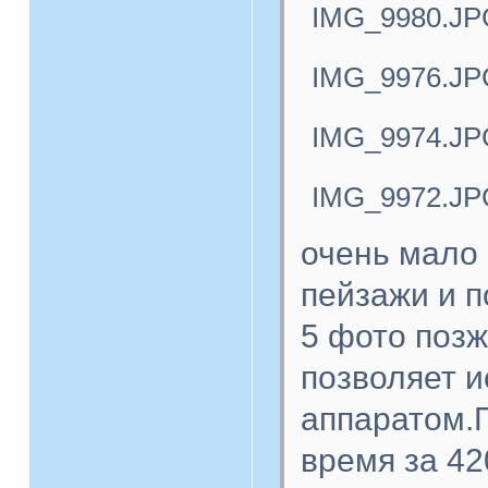
IMG_9980.JP
IMG_9976.JP
IMG_9974.JP
IMG_9972.JP
очень мало 
пейзажи и п
5 фото поз
позволяет 
аппаратом.П
время за 42