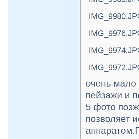
IMG_9980.JP
IMG_9976.JP
IMG_9974.JP
IMG_9972.JP
очень мало 
пейзажи и п
5 фото поз
позволяет 
аппаратом.П