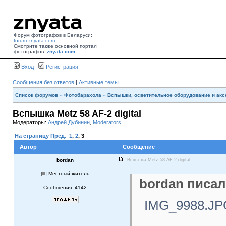
Форум фотографов в Беларуси:
forum.znyata.com
Смотрите также основной портал
фотографов:
znyata.com
Вход
Регистрация
Сообщения без ответов
|
Активные темы
Список форумов
»
Фотобарахола
»
Вспышки, осветительное оборудование и ак
Вспышка Metz 58 AF-2 digital
Модераторы:
Андрей Дубинин
,
Moderators
На страницу
Пред.
1
,
2
,
3
Автор
Сообщение
bordan
Вспышка Metz 58 AF-2 digital
[
] Местный житель
bordan писал
Сообщения: 4142
IMG_9988.JP