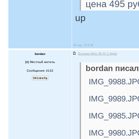
цена 495 ру
up
04 апр, 23 9:32
bordan
Вспышка Metz 58 AF-2 digital
[
] Местный житель
bordan писал
Сообщения: 4142
IMG_9988.JP
IMG_9989.JP
IMG_9985.JP
IMG_9980.JP