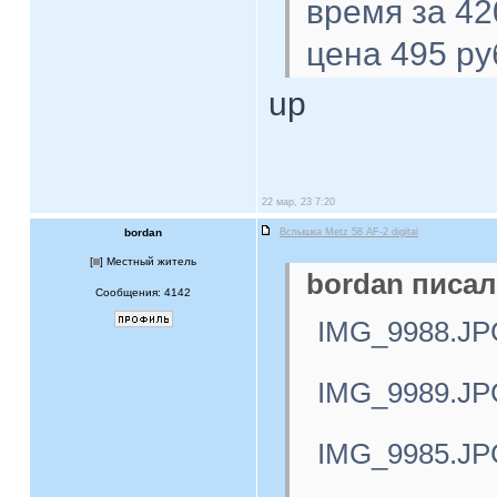
время за 42
цена 495 ру
up
22 мар, 23 7:20
bordan
Вспышка Metz 58 AF-2 digital
[
] Местный житель
bordan писал
Сообщения: 4142
IMG_9988.JP
IMG_9989.JP
IMG_9985.JP