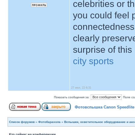
celebrities or t
you could feel 
connectedness, 
clearly preserv
surprise of this
city sports
27 июл, 22 6:31
Показать сообщения за:
Поле со
Фотовспышка Canon Speedlite
Список форумов
»
Фотобарахола
»
Вспышки, осветительное оборудование и ак
Кто сейчас на конференции