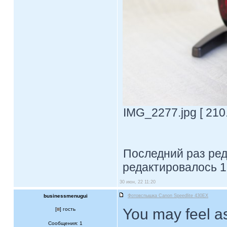
IMG_2277.jpg [ 210
Последний раз ре
редактировалось 1
30 июн, 22 11:20
businessmenugui
Фотовспышка Canon Speedlite 430EX
You may feel as
[
] гость
Сообщения: 1