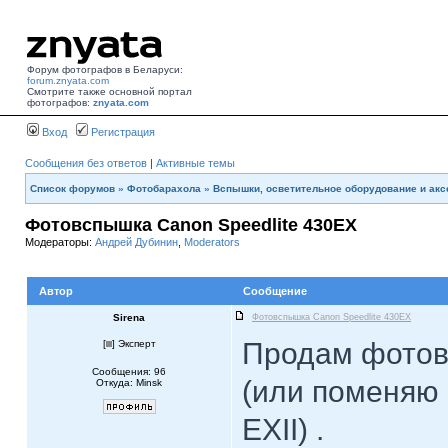
Форум фотографов в Беларуси:
forum.znyata.com
Смотрите также основной портал
фотографов:
znyata.com
Вход
Регистрация
Сообщения без ответов
|
Активные темы
Список форумов
»
Фотобарахола
»
Вспышки, осветительное оборудование и ак
Фотовспышка Canon Speedlite 430EX
Модераторы:
Андрей Дубинин
,
Moderators
Автор
Сообщение
Sirena
Фотовспышка Canon Speedlite 430EX
Продам фотов
[
] Эксперт
Сообщения: 96
(или поменяю 
Откуда: Minsk
EXII) .