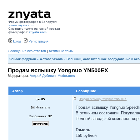
Форум фотографов в Беларуси:
forum.znyata.com
Смотрите также основной портал
фотографов:
znyata.com
Вход
Регистрация
Сообщения без ответов
|
Активные темы
Список форумов
»
Фотобарахола
»
Вспышки, осветительное оборудование и ак
Продам вспышку Yongnuo YN500EX
Модераторы:
Андрей Дубинин
,
Moderators
Автор
Сообщение
gsu85
Продам вспышку Yongnuo YN500EX
Продам вспышку Yongnuo Speedl
[
] Читатель
В отличном состоянии. Покупалас
Сообщения: 32
Полный заводской комплект: коро
Гомель
150 рублей