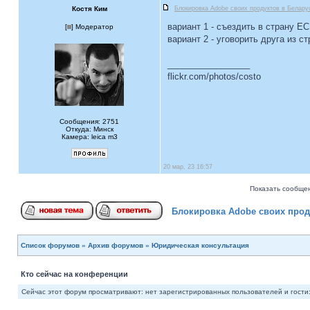
Костя Ким
Блокировка Adobe своих продуктов в Белару
вариант 1 - съездить в страну ЕС
[
] Модератор
вариант 2 - уговорить друга из 
_________________
flickr.com/photos/costo
Сообщения: 2751
Откуда: Минск
Камера: leica m3
20 мар, 23 16:57
Показать сообщен
Блокировка Adobe своих прод
Список форумов
»
Архив форумов
»
Юридическая консультация
Кто сейчас на конференции
Сейчас этот форум просматривают: нет зарегистрированных пользователей и гости: