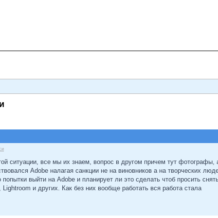
и
си
ой ситуации, все мы их знаем, вопрос в другом причем тут фотографы, а
ствовался Adobe налагая санкции не на виновников а на творческих лю
 попытки выйти на Adobe и планирует ли это сделать чтоб просить снят
p, Lightroom и других. Как без них вообще работать вся работа стала