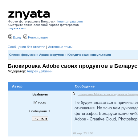
Форум фотографов в Беларуси:
forum.znyata.com
Смотрите также основной портал фотографов:
znyata.com
Вход
Регистрация
Сообщения без ответов
|
Активные темы
Список форумов
»
Архив форумов
»
Юридическая консультация
Блокировка Adobe своих продуктов в Беларус
Модератор:
Андрей Дубинин
Автор
Сообщение
idealstorm
Блокировка Adobe своих продуктов в Белару
Не будем вдаваться в причины эт
[
] гость
отношения. Не ясно чем руковод
Сообщения: 1
фотографов Беларуси какие либо
Adobe - Creative Cloud, Photosho
20 мар, 23 1:06