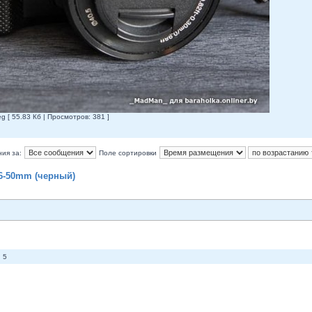
[ 55.83 Кб | Просмотров: 381 ]
ия за:
Поле сортировки
16-50mm (черный)
 5