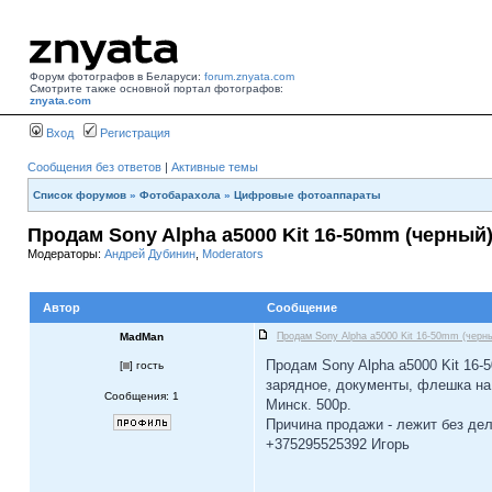
Форум фотографов в Беларуси:
forum.znyata.com
Смотрите также основной портал фотографов:
znyata.com
Вход
Регистрация
Сообщения без ответов
|
Активные темы
Список форумов
»
Фотобарахола
»
Цифровые фотоаппараты
Продам Sony Alpha a5000 Kit 16-50mm (черный
Модераторы:
Андрей Дубинин
,
Moderators
Автор
Сообщение
MadMan
Продам Sony Alpha a5000 Kit 16-50mm (черн
Продам Sony Alpha a5000 Kit 16-5
[
] гость
зарядное, документы, флешка на 
Сообщения: 1
Минск. 500р.
Причина продажи - лежит без дел
+375295525392 Игорь