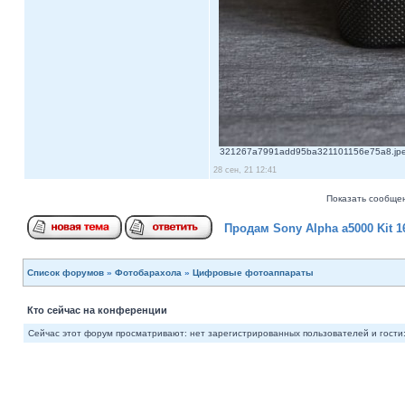
321267a7991add95ba321101156e75a8.jpeg 
28 сен, 21 12:41
Показать сообщен
Продам Sony Alpha a5000 Kit 
Список форумов
»
Фотобарахола
»
Цифровые фотоаппараты
Кто сейчас на конференции
Сейчас этот форум просматривают: нет зарегистрированных пользователей и гости: