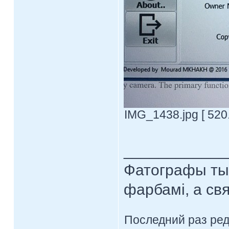
IMG_1438.jpg [ 520
____________
Фатографы тыя
фарбамі, а св
Последний раз ре