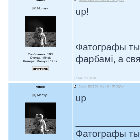
vitold
Canon EOS 5D Mark II - ПРОДАН
up!
[
] Молчун
____________
Фатографы тыя
Сообщения: 103
фарбамі, а св
Откуда: Minsk
Камера: Mamiya RB 67
27 янв, 23 10:10
vitold
Canon EOS 5D Mark II - ПРОДАН
up
[
] Молчун
____________
Фатографы тыя