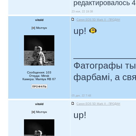
редактировалось 4 
23 ноя, 22 19:38
vitold
Canon EOS 5D Mark II - ПРОДАН
up!
[
] Молчун
____________
Фатографы тыя
Сообщения: 103
фарбамі, а св
Откуда: Minsk
Камера: Mamiya RB 67
05 дек, 22 7:48
vitold
Canon EOS 5D Mark II - ПРОДАН
up!
[
] Молчун