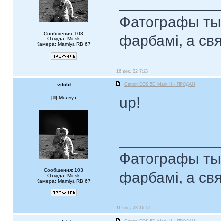
____________
Фатографы тыя
Сообщения: 103
фарбамі, а св
Откуда: Minsk
Камера: Mamiya RB 67
16 дек, 22 7:23
vitold
Canon EOS 5D Mark II - ПРОДАН
up!
[
] Молчун
____________
Фатографы тыя
Сообщения: 103
фарбамі, а св
Откуда: Minsk
Камера: Mamiya RB 67
11 янв, 23 16:57