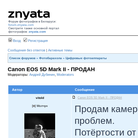
Форум фотографов в Беларуси:
forum.znyata.com
Смотрите также основной портал
фотографов:
znyata.com
Вход
Регистрация
Сообщения без ответов
|
Активные темы
Список форумов
»
Фотобарахола
»
Цифровые фотоаппараты
Canon EOS 5D Mark II - ПРОДАН
Модераторы:
Андрей Дубинин
,
Moderators
Автор
Сообщение
vitold
Canon EOS 5D Mark II - ПРОДАН
Продам камеру
[
] Молчун
проблем.
Потёртости от