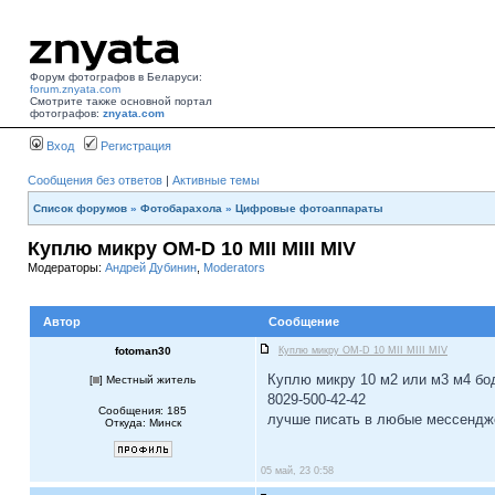
Форум фотографов в Беларуси:
forum.znyata.com
Смотрите также основной портал
фотографов:
znyata.com
Вход
Регистрация
Сообщения без ответов
|
Активные темы
Список форумов
»
Фотобарахола
»
Цифровые фотоаппараты
Куплю микру OM-D 10 MII MIII MIV
Модераторы:
Андрей Дубинин
,
Moderators
Автор
Сообщение
fotoman30
Куплю микру OM-D 10 MII MIII MIV
Куплю микру 10 м2 или м3 м4 бод
[
] Местный житель
8029-500-42-42
Сообщения: 185
лучше писать в любые мессенд
Откуда: Минск
05 май, 23 0:58