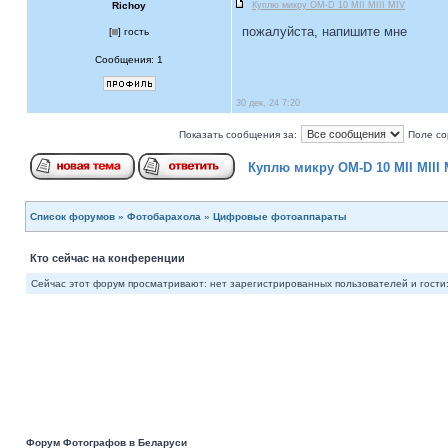
Richoy
Куплю микру OM-D 10 MII MIII MIV
пожалуйста, напишите мне
[
] гость
Сообщения: 1
30 дек, 24 7:20
Показать сообщения за:
Поле со
Куплю микру OM-D 10 MII MIII 
Список форумов
»
Фотобарахола
»
Цифровые фотоаппараты
Кто сейчас на конференции
Сейчас этот форум просматривают: нет зарегистрированных пользователей и гости:
Форум Фотографов в Беларуси