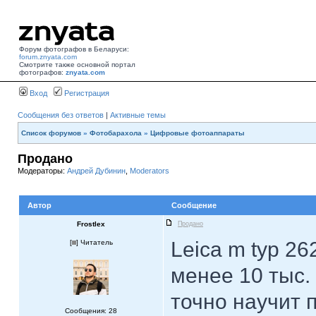
Форум фотографов в Беларуси:
forum.znyata.com
Смотрите также основной портал
фотографов:
znyata.com
Вход
Регистрация
Сообщения без ответов
|
Активные темы
Список форумов
»
Фотобарахола
»
Цифровые фотоаппараты
Продано
Модераторы:
Андрей Дубинин
,
Moderators
Автор
Сообщение
Frostlex
Продано
Leica m typ 2
[
] Читатель
менее 10 тыс.
точно научит 
Сообщения: 28